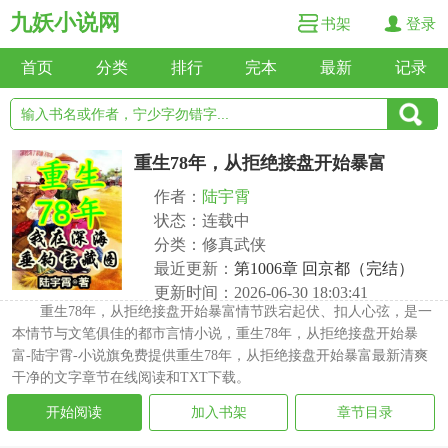
九妖小说网
书架
登录
首页
分类
排行
完本
最新
记录
重生78年，从拒绝接盘开始暴富
作者：
陆宇霄
状态：连载中
分类：修真武侠
最近更新：
第1006章 回京都（完结）
更新时间：2026-06-30 18:03:41
重生78年，从拒绝接盘开始暴富情节跌宕起伏、扣人心弦，是一
本情节与文笔俱佳的都市言情小说，重生78年，从拒绝接盘开始暴
富-陆宇霄-小说旗免费提供重生78年，从拒绝接盘开始暴富最新清爽
干净的文字章节在线阅读和TXT下载。
开始阅读
加入书架
章节目录