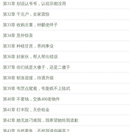
第31章 别说认爷爷，认祖宗都没用
第32章 千元户，全家震惊
第33章 收购古董，钟麒使绊子
第34章 意外惊喜
第35章 种植甘蔗，养鸡事业
第36章 好家伙，帮人帮出错误
第37章 你们就是大傻子，还是二傻子
第38章 郁洛迎接，待遇升级
第39章 韦罡点鸳鸯，韦曼瞧不上陆武
第40章 不要钱，交换400老物件
第41章 灯丰院，天价租金
第42章 她无故刁难我，我希望她给我道歉
第43章 当然要鱼，不然我请你喝茶？