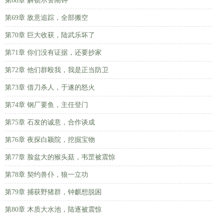
第68章 解锁示警闹钟
第69章 敌意追踪，全部搬空
第70章 巨大收获，陆武乐坏了
第71章 你们没有证据，还要抄家
第72章 他们群殴我，我是正当防卫
第73章 借刀杀人，于遂的怒火
第74章 钢厂要鱼，主任登门
第75章 石发的诚意，合作谈成
第76章 夜探白颖院，挖掘宝物
第77章 脸盆大的猴头菇，韦罡被震惊
第78章 契约兽仆，狼一立功
第79章 捕获野猪群，钟麒想脱困
第80章 木质大水池，陆逐被震惊