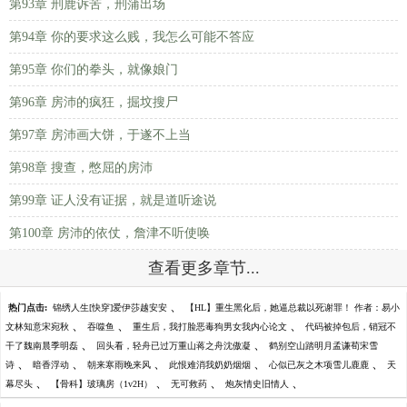
第93章 刑鹿诉苦，刑蒲出场
第94章 你的要求这么贱，我怎么可能不答应
第95章 你们的拳头，就像娘门
第96章 房沛的疯狂，掘坟搜尸
第97章 房沛画大饼，于遂不上当
第98章 搜查，憋屈的房沛
第99章 证人没有证据，就是道听途说
第100章 房沛的依仗，詹津不听使唤
查看更多章节...
、
热门点击:
锦绣人生[快穿]爱伊莎越安安
【HL】重生黑化后，她逼总裁以死谢罪！ 作者：易小
、
、
、
文林知意宋宛秋
吞噬鱼
重生后，我打脸恶毒狗男女我内心论文
代码被掉包后，销冠不
、
、
干了魏南晨季明磊
回头看，轻舟已过万重山蒋之舟沈傲凝
鹤别空山踏明月孟谦荀宋雪
、
、
、
、
、
诗
暗香浮动
朝来寒雨晚来风
此恨难消我奶奶烟烟
心似已灰之木项雪儿鹿鹿
天
、
、
、
、
幕尽头
【骨科】玻璃房（1v2H）
无可救药
炮灰情史旧情人