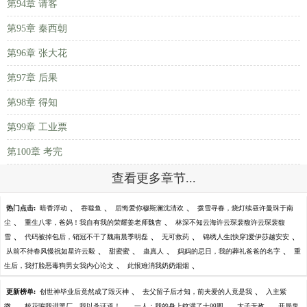
第94章 请客
第95章 秦西朝
第96章 张大花
第97章 后果
第98章 得知
第99章 工业票
第100章 考完
查看更多章节...
、
、
、
热门点击:
暗香浮动
吞噬鱼
后悔爱你穆斯澜沈清欢
拨雪寻春，烧灯续昼许曼珠于南
、
、
尘
重生八零，爸妈！我自有我的荣耀姜老师魏杳
林深不知云海许云琛裴馥许云琛裴馥
、
、
、
、
雪
代码被掉包后，销冠不干了魏南晨季明磊
无可救药
锦绣人生[快穿]爱伊莎越安安
、
、
、
、
从前不待春风慢祝如星许云毅
甜蜜蜜
蛊真人
妈妈的忌日，我的葬礼爸爸的名字
重
、
、
生后，我打脸恶毒狗男女我内心论文
此恨难消我奶奶烟烟
、
、
更新榜单:
创世神毕业后竟然成了毁灭神
去父留子后才知，前夫爱的人竟是我
入主紫
、
、
、
、
微
校花骗我进黑厂，我以杀证道！
一人：我的身上纹满了十凶图
太子无敌
开局鬼