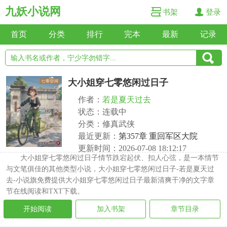
九妖小说网
书架
登录
首页
分类
排行
完本
最新
记录
大小姐穿七零悠闲过日子
作者：
若是夏天过去
状态：连载中
分类：修真武侠
最近更新：
第357章 重回军区大院
更新时间：2026-07-08 18:12:17
大小姐穿七零悠闲过日子情节跌宕起伏、扣人心弦，是一本情节
与文笔俱佳的其他类型小说，大小姐穿七零悠闲过日子-若是夏天过
去-小说旗免费提供大小姐穿七零悠闲过日子最新清爽干净的文字章
节在线阅读和TXT下载。
开始阅读
加入书架
章节目录