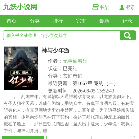
九妖小说网
书架
登录
首页
分类
排行
完本
最新
记录
神与少年游
作者：
无事偷着乐
状态：已完结
分类：玄幻奇幻
最近更新：
第1067章 邀约（一）
更新时间：2026-08-05 15:52:43
，，乱国末年。有皇朝以天通神树孕育龙巢，以龙族统御天下。
有圣人独坐天幕，以成仙为饵，垂钓众生。有疯王血洒宫殿，有秘宝
斩身化人，有真灵画地为牢衍生禁区……百年后，为了追寻娘亲失踪
的真相，少年余烬与恶神订下契约，捡起了那张落在神座上的面具，
戴在了脸上……那日皇朝龙骑围困，圣人出手遮天，少年说：我执手
中剑，与神明并肩，谁...