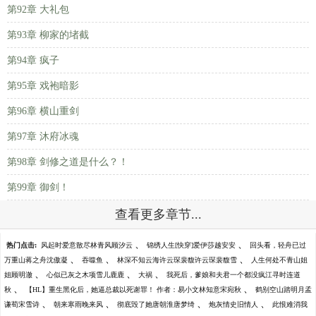
第92章 大礼包
第93章 柳家的堵截
第94章 疯子
第95章 戏袍暗影
第96章 横山重剑
第97章 沐府冰魂
第98章 剑修之道是什么？！
第99章 御剑！
查看更多章节...
、
、
热门点击:
风起时爱意散尽林青风顾汐云
锦绣人生[快穿]爱伊莎越安安
回头看，轻舟已过
、
、
、
万重山蒋之舟沈傲凝
吞噬鱼
林深不知云海许云琛裴馥许云琛裴馥雪
人生何处不青山姐
、
、
、
姐顾明澈
心似已灰之木项雪儿鹿鹿
大祸
我死后，爹娘和夫君一个都没疯江寻时连道
、
、
秋
【HL】重生黑化后，她逼总裁以死谢罪！ 作者：易小文林知意宋宛秋
鹤别空山踏明月孟
、
、
、
、
谦荀宋雪诗
朝来寒雨晚来风
彻底毁了她唐朝淮唐梦绮
炮灰情史旧情人
此恨难消我