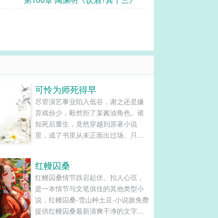
可怜为师死得早
尽管演艺事业陷入低谷，谢之还是嫌
弃戏份少，毅然拒了某酱油角色。谁
知死后重生，竟然穿越到原著小说
里，成了书里从未正面出过场、只活
在主角回忆杀里的死鬼恩人——谢知
微。……等一下，这特么就是被他推
红幔囚桑
掉的那个酱油好嘛！为了悲剧不再重
红幔囚桑情节跌宕起伏、扣人心弦，
演，谢知微只好与系统一道，开始了
是一本情节与文笔俱佳的其他类型小
苦逼的抢（作）戏（死）之路。系
说，红幔囚桑-雪山种土豆-小说旗免费
统：主角要拜师，所以师尊的戏……
提供红幔囚桑最新清爽干净的文字章
谢知微：放着我来。系统：主角要升