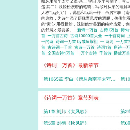
赠从弟南平太守之遥·其二 李白 东平与南平，今
遥·其二》以轻松诙谐的笔调，写尽对从弟的理解
人称“阮步兵”），说他和阮籍一样，虽居官职（
的典故，为诗句添了层魏晋风度的洒脱，仿佛能看
的“素心”用得极妙，既指他对美酒的纯粹热爱，
的舒展才最要紧。...
新诗一万首
古诗1万首
诗句
首
一万首古诗
古诗10000首大全
一千首诗词
一的诗
诗词一万首 by咸鱼耀祖
一 诗词
一万首
首
古诗词一千首
古诗一万首
诗词1首
唐诗一
首
全国古诗1万首
一万个古诗
千首诗
播放万
《诗词一万首》最新章节
第1065章 李白《赠从弟南平太守之
第1
遥·其二》
遥·
《诗词一万首》章节列表
第1章 刘邦《大风歌》
第2
第5章 刘彻《秋风辞》
第6