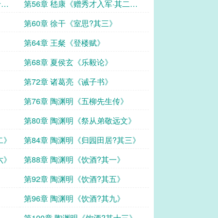
六》
十
第56章 嵇康《赠秀才入军·其二
十》
第60章 徐干《室思?其三》
第64章 王粲《登楼赋》
第68章 夏侯玄《乐毅论》
第72章 诸葛亮《诫子书》
第76章 陶渊明《五柳先生传》
第80章 陶渊明《祭从弟敬远文》
二》
第84章 陶渊明《归园田居?其三》
六》
第88章 陶渊明《饮酒?其一》
第92章 陶渊明《饮酒?其五》
第96章 陶渊明《饮酒?其九》
》
第100章 陶渊明《饮酒?其十三》