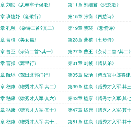
0章 刘彻《思奉车子侯歌》
第11章 刘细君《悲愁歌》
4章 班婕妤《怨歌行》
第15章 张衡《四愁诗》
8章 孔融 《杂诗二首?其二》
第19章 蔡琰 《悲愤诗》
2章 曹植《美女篇》
第23章 曹植《七步诗》
6章 曹丕《杂诗二首?其一》
第27章 曹丕《杂诗二首?其二
0章 曹操《蒿里行》
第31章 刘桢《赠从弟》
4章 阮瑀《驾出北郭门行》
第35章 应玚《侍五官中郎将
集诗》
8章 嵇康《赠秀才入军·其二》
第39章 嵇康《赠秀才入军·其
2章 嵇康《赠秀才入军·其六》
第43章 嵇康《赠秀才入军·其
6章 嵇康《赠秀才入军·其十》
第47章 嵇康《赠秀才入军·其
一》
0章 嵇康《赠秀才入军·其十
第51章 嵇康《赠秀才入军·其