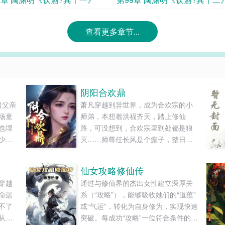
查看更多章节...
阴阳合欢鼎
睹父亲
萧凡穿越到异世界，成为合欢宗的小
场童
师弟，本想着洪福齐天，踏上修仙
也埋
路，可没想到，合欢宗里到处都是狼
少年
灭……师尊任长风是个癫子，整日里
生死兄
疯疯癫癫，经常发疯，人称“人长疯”，
成从
宗门上下，不管男女，都对他畏之如
仙女攻略修仙传
刻发
虎……师妹黄爆爆是个暴力狂，她修
穿越
通过与修仙界的杰出女性建立深厚关
炼的武技非常独特，诸如“还我漂漂
命运
系（“攻略”），能够吸收她们的“道蕴”
拳”、“情意绵绵掌”、“眉来眼去剑”、无
不了
或“气运”，转化为自身修为，实现快速
人能挡……师娘黄灭......
从小
突破。每成功“攻略”一位符合条件的女