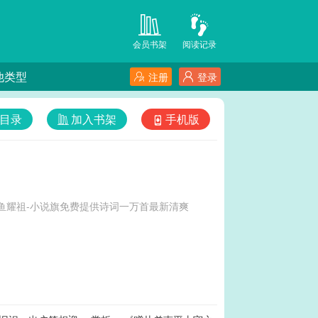
会员书架
阅读记录
他类型
注册
登录
目录
加入书架
手机版
鱼耀祖-小说旗免费提供诗词一万首最新清爽