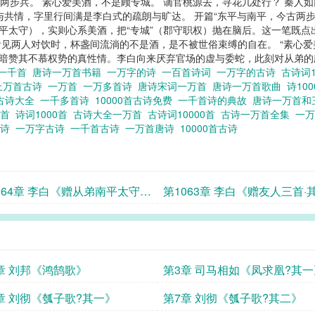
古两步兵。 素心爱美酒，不是顾专城。 谪官桃源去，寻花几处行？ 秦人
与共情，字里行间满是李白式的疏朗与旷达。 开篇“东平与南平，今古两
南平太守），实则心系美酒，把“专城”（郡守职权）抛在脑后。这一笔既
见两人对饮时，杯盏间流淌的不是酒，是不被世俗束缚的自在。 “素心爱
也暗赞其不慕权势的真性情。李白向来厌弃官场的虚与委蛇，此刻对从弟
一千首
唐诗一万首书籍
一万字的诗
一百首诗词
一万字的古诗
古诗词1
上万首古诗
一万首
一万多首诗
唐诗宋词一万首
唐诗一万首歌曲
诗10
古诗大全
一千多首诗
10000首古诗免费
一千首诗的典故
唐诗一万首和
万首
诗词1000首
古诗大全一万首
古诗词10000首
古诗一万首全集
一
首诗
一万字古诗
一千首古诗
一万首唐诗
10000首古诗
064章 李白《赠从弟南平太守之
第1063章 李白《赠友人三首·
其一》
三》
章 刘邦《鸿鹄歌》
第3章 司马相如《凤求凰?其一
章 刘彻《瓠子歌?其一》
第7章 刘彻《瓠子歌?其二》