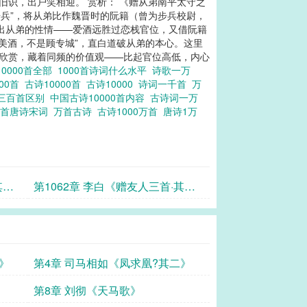
如旧识，出户笑相迎。 赏析： 《赠从弟南平太守之
步兵”，将从弟比作魏晋时的阮籍（曾为步兵校尉，
点出从弟的性情——爱酒远胜过恋栈官位，又借阮籍
美酒，不是顾专城”，直白道破从弟的本心。这里
的欣赏，藏着同频的价值观——比起官位高低，内心
0000首全部
1000首诗词什么水平
诗歌一万
000首
古诗10000首
古诗10000
诗词一千首
万
三百首区别
中国古诗10000首内容
古诗词一万
万首唐诗宋词
万首古诗
古诗1000万首
唐诗1万
其
第1062章 李白《赠友人三首·其
二》
》
第4章 司马相如《凤求凰?其二》
第8章 刘彻《天马歌》