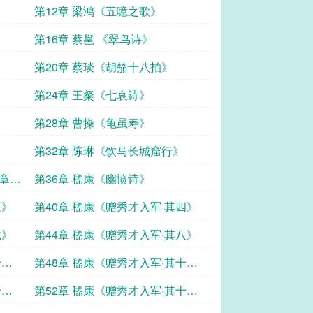
第12章 梁鸿《五噫之歌》
第16章 蔡邕 《翠鸟诗》
第20章 蔡琰《胡笳十八拍》
第24章 王粲《七哀诗》
》
第28章 曹操《龟虽寿》
第32章 陈琳《饮马长城窟行》
建章台
第36章 嵇康《幽愤诗》
三》
第40章 嵇康《赠秀才入军·其四》
七》
第44章 嵇康《赠秀才入军·其八》
十
第48章 嵇康《赠秀才入军·其十
二》
十
第52章 嵇康《赠秀才入军·其十