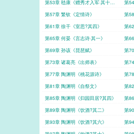
三》
四》
第53章 嵇康《赠秀才入军·其十
第5
七》
八》
第57章 繁钦《定情诗》
第5
第61章 徐干《室思?其四》
第6
第65章 何晏《言志诗·其一》
第6
第69章 孙该《琵琶赋》
第7
第73章 诸葛亮《出师表》
第7
第77章 陶渊明《桃花源诗》
第7
第81章 陶渊明《自祭文》
第8
第85章 陶渊明《归园田居?其四》
第8
第89章 陶渊明《饮酒?其二》
第9
第93章 陶渊明《饮酒?其六》
第9
第97章 陶渊明《饮酒?其十》
第9