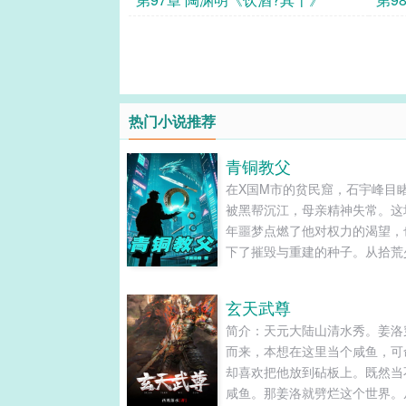
热门小说推荐
青铜教父
在X国M市的贫民窟，石宇峰目
被黑帮沉江，母亲精神失常。这
年噩梦点燃了他对权力的渴望，
下了摧毁与重建的种子。从拾荒
到缔造"青铜帝国"，他带着五个
弟与六个羁绊女性，用二十年完
玄天武尊
街头到王座的逆袭，却在巅峰时
简介：天元大陆山清水秀。姜洛
现权力背后的致命代价。......
而来，本想在这里当个咸鱼，可
却喜欢把他放到砧板上。既然当
咸鱼。那姜洛就劈烂这个世界。