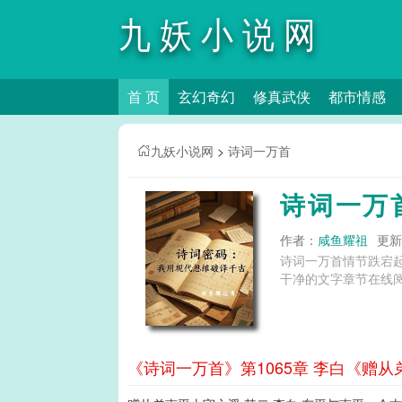
九妖小说网
首 页
玄幻奇幻
修真武侠
都市情感
九妖小说网
>
诗词一万首
诗词一万
作者：
咸鱼耀祖
更新时
诗词一万首情节跌宕
干净的文字章节在线阅
《诗词一万首》第1065章 李白《赠从