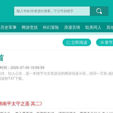
历史军事
网游竞技
科幻冒险
浪漫言情
耽美同人
其
立即阅读
章节
首
间：2026-07-09 19:59:59
起伏、扣人心弦，是一本情节与文笔俱佳的网游动漫小说，诗词一万首-咸
读和TXT下载。
弟南平太守之遥·其二》