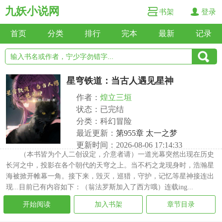
九妖小说网
书架
登录
首页
分类
排行
完本
最新
记录
星穹铁道：当古人遇见星神
作者：
煌立三垣
状态：已完结
分类：科幻冒险
最近更新：
第955章 太一之梦
更新时间：2026-08-06 17:14:33
（本书皆为个人二创设定，介意者请）一道光幕突然出现在历史
长河之中，投影在各个朝代的天穹之上。当不朽之龙现身时，浩瀚星
海被掀开帷幕一角。接下来，毁灭，巡猎，守护，记忆等星神接连出
现...目前已有内容如下：（翁法罗斯加入了西方哦）连载ing...
开始阅读
加入书架
章节目录