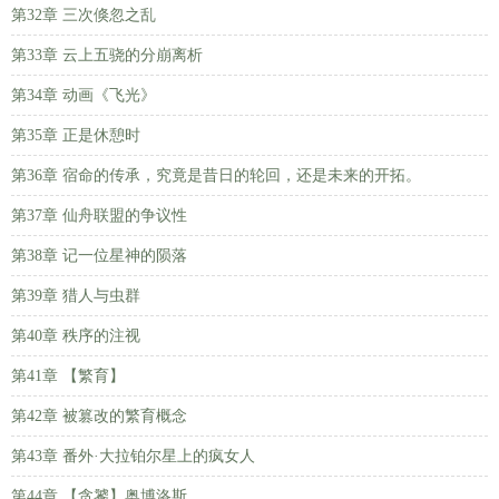
第32章 三次倏忽之乱
第33章 云上五骁的分崩离析
第34章 动画《飞光》
第35章 正是休憩时
第36章 宿命的传承，究竟是昔日的轮回，还是未来的开拓。
第37章 仙舟联盟的争议性
第38章 记一位星神的陨落
第39章 猎人与虫群
第40章 秩序的注视
第41章 【繁育】
第42章 被篡改的繁育概念
第43章 番外·大拉铂尔星上的疯女人
第44章 【贪饕】奥博洛斯