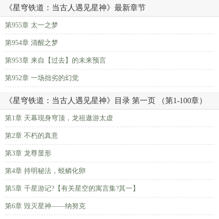
《星穹铁道：当古人遇见星神》最新章节
第955章 太一之梦
第954章 清醒之梦
第953章 来自【过去】的未来预言
第952章 一场拙劣的幻觉
《星穹铁道：当古人遇见星神》目录 第一页 （第1-100章）
第1章 天幕现身穹顶，龙祖遨游太虚
第2章 不朽的真意
第3章 龙尊显形
第4章 持明秘法，蜕鳞化卵
第5章 千星游记?【有关星空的寓言集?其一】
第6章 毁灭星神——纳努克