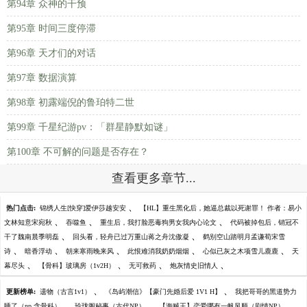
第94章 众神的干预
第95章 时间三度停滞
第96章 天才们的对话
第97章 数据演算
第98章 初露端倪的鲁珀特二世
第99章 千星纪游pv：「群星静默如谜」
第100章 不可解的问题是否存在？
查看更多章节...
、
热门点击:
锦绣人生[快穿]爱伊莎越安安
【HL】重生黑化后，她逼总裁以死谢罪！ 作者：易小
、
、
、
文林知意宋宛秋
吞噬鱼
重生后，我打脸恶毒狗男女我内心论文
代码被掉包后，销冠不
、
、
干了魏南晨季明磊
回头看，轻舟已过万重山蒋之舟沈傲凝
鹤别空山踏明月孟谦荀宋雪
、
、
、
、
、
诗
暗香浮动
朝来寒雨晚来风
此恨难消我奶奶烟烟
心似已灰之木项雪儿鹿鹿
天
、
、
、
、
幕尽头
【骨科】玻璃房（1v2H）
无可救药
炮灰情史旧情人
、
、
更新榜单:
遗物（古言1v1）
《岛屿潮信》【豪门先婚后爱 1V1 H】
我把哥哥的黑道势力
、
、
、
睡了（np 含骨科）
玲珑阁秘事（古代NP）
【海贼王】恋爱哪有一帆风顺（剧情NP）