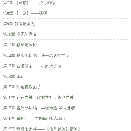
第7章 【巡猎】——帝弓司命
第8章 【丰饶】——药师
第9章 智识与虚无
第10章 虚无的意义
第11章 存护与同协
第12章 是展现自我，还是磨灭个性？
第13章 匹诺康尼——小剧场扩展
第14章 aha
第15章 阿哈真没面子
第16章 存在之神，欢愉之神，荒诞之神
第17章 番外小剧场—丰饶命途·净眼使者
第18章 番外2——丰饶民·桃花源记
第19章 帝弓七天将——【仙舟起源的猜测】