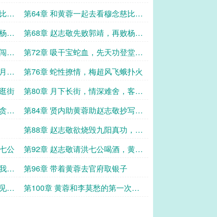
慈比武
第64章 和黄蓉一起去看穆念慈比武
招亲 二
败杨康
第68章 赵志敬先败郭靖，再败杨康
四
夜闯王
第72章 吸干宝蛇血，先天功登堂入
室！
岁月静
第76章 蛇性撩情，梅超风飞蛾扑火
都逛街
第80章 月下长街，情深难舍，客栈
晨光，蓉儿驾到！
：贪财
第84章 贤内助黄蓉助赵志敬抄写经
文
第88章 赵志敬欲烧毁九阳真功，黄
蓉巧计安天下 一
洪七公
第92章 赵志敬请洪七公喝酒，黄蓉
亲自做菜
后我赵
第96章 带着黄蓉去官府取银子
次见面
第100章 黄蓉和李莫愁的第一次见
面 二