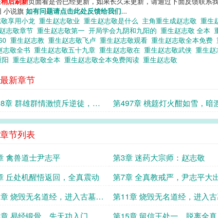
您
稍后刷新
页面看是否已经更新，如果长久未更新，请通过下面反馈联系我
阳 小说旗
如有问题请点击此处反馈给我们
...
志敬享用小龙
重生赵志敬业
重生赵志敬是什么
主角重生成赵志敬
重生
生赵志敬章节
重生赵志敬第一
开局学会九阴和九阳的
重生赵志敬 全本
60
重生赵志教
重生赵志敬飞卢
重生赵志敬观看
重生赵志敬全本免费
赵志敬全书
重生赵志敬五十九章
重生赵志敬在
重生赵志敬武侠
重生赵
重阳
重生赵志敬全本
重生赵志敬全本免费阅读
重生赵志敬
最新章节
98章 群雄群情激愤斥逆徒，红
第497章 桃筵灯火酣如雪，暗
阵守君心
雷破晚晴
章节列表
章 禽兽道士尹志平
第3章 迷药大宗师：赵志敬
章 丘处机醒悟返回，全真震动
第7章 全真教戒严，尹志平大
头，赵志敬暗自发育 一
0章 烧毁无名道经，进入古墓密
第11章 烧毁无名道经，进入
一
室 二
4章 易经锻骨，先天功入门
第15章 留信王处一，脱离全