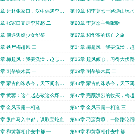
恩深重
8章 赶赴张家口，汉中偶遇李莫
第19章 和李莫愁一路游山玩水
二
2章 张家口支走李莫愁 二
第23章 李莫愁主动献吻
6章 偶遇逃婚少女华筝
第27章 和华筝的逃亡之旅
0章 铁尸梅超风 二
第31章 梅超风：我要洗澡，
你不许偷看！一
4章 梅超风：我要洗澡，赵志敬
第35章 超风倾心，习得大伏
许偷看！四
一
8章 刺杀铁木真 一
第39章 刺杀铁木真 二
2章 蒙古的诛杀令，天下闻名！
第43章 蒙古的诛杀令，天下
三
6章 黄蓉：这个赵志敬这么坏，
第47章 完颜洪烈的收买，梅
姐不要被他骗了啊！
温柔齿痕 一
0章 金风玉露一相逢 二
第51章 金风玉露一相逢 三
4章 纵白马入中都，谋取宝蛇血
第55章 刁蛮黄蓉，一路蹭吃
8章 和黄蓉相伴去中都 一
第59章 和黄蓉相伴去中都 二