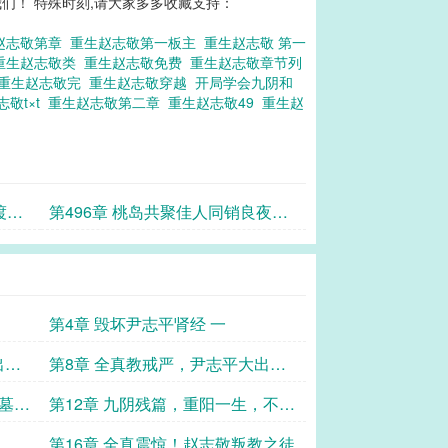
们！ 特殊时刻,请大家多多收藏支持：
赵志敬第章
重生赵志敬第一板主
重生赵志敬 第一
重生赵志敬类
重生赵志敬免费
重生赵志敬章节列
重生赵志敬完
重生赵志敬穿越
开局学会九阴和
志敬t×t
重生赵志敬第二章
重生赵志敬49
重生赵
渡风
第496章 桃岛共聚佳人同销良夜，
偷闲半日暂忘万里江山
第4章 毁坏尹志平肾经 一
出风
第8章 全真教戒严，尹志平大出风
头，赵志敬暗自发育 二
古墓密
第12章 九阴残篇，重阳一生，不弱
于人！
真，师
第16章 全真震惊！赵志敬叛教之徒