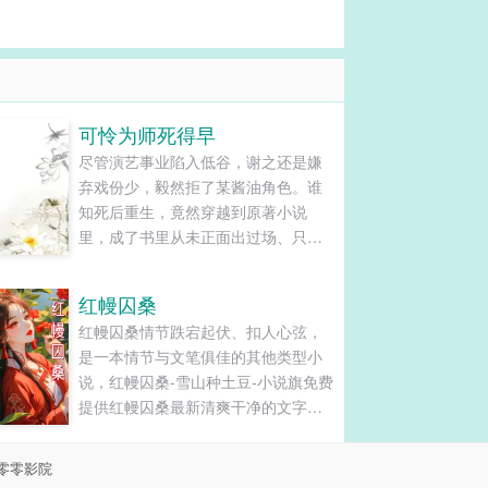
可怜为师死得早
尽管演艺事业陷入低谷，谢之还是嫌
弃戏份少，毅然拒了某酱油角色。谁
知死后重生，竟然穿越到原著小说
里，成了书里从未正面出过场、只活
在主角回忆杀里的死鬼恩人——谢知
微。……等一下，这特么就是被他推
红幔囚桑
掉的那个酱油好嘛！为了悲剧不再重
红幔囚桑情节跌宕起伏、扣人心弦，
演，谢知微只好与系统一道，开始了
是一本情节与文笔俱佳的其他类型小
苦逼的抢（作）戏（死）之路。系
说，红幔囚桑-雪山种土豆-小说旗免费
统：主角要拜师，所以师尊的戏……
提供红幔囚桑最新清爽干净的文字章
谢知微：放着我来。系统：主角要升
节在线阅读和TXT下载。...
级，所以助攻的戏……谢知微：放着
我来。系统：主角要黑化，所以反派
零零影院
的戏……谢知微：放着我来。系统：