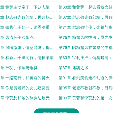
2章 黄蓉主动亲了一下赵志敬
第63章 和黄蓉一起去看穆念
招亲 一
6章 赵志敬先败郭靖，再败杨康
第67章 赵志敬先败郭靖，再
三
0章 铁脚仙王处一，师恩深重
第71章 赵志敬疗伤，饱餐与
府
4章 风流胚子欧阳克
第75章 梅超风的护法，屋内
好
8章 晨曦微露，情意缱绻，梅超
第79章 陪梅超风在繁华的中
开心结，赵志敬剖析真相
2章 和蓉儿千里同行，情愫渐浓
第83章 宝刹庄严，铜臭暗涌
的少林寺和尚
6章 神功、倾慕与铜臭
第87章 迷魂之术
0章 一路南行，和黄蓉的篝火夜
第91章 看到美食走不动道的
4章 你是黄老邪的女儿还需要我
第95章 老登不教就不教，日
女婿武功吗？
志敬自己来拿！
8章 李莫愁和她的舔狗陆展元
第99章 黄蓉和李莫愁的第一
一