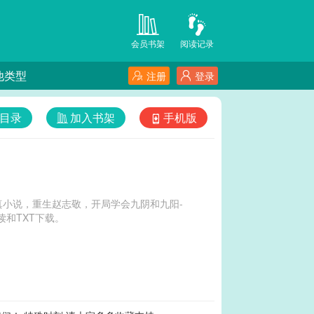
会员书架
阅读记录
他类型
注册
登录
目录
加入书架
手机版
小说，重生赵志敬，开局学会九阴和九阳-
和TXT下载。