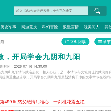
历史军事
网游竞技
科幻冒险
浪漫言情
耽美同人
其
立即阅读
章节
九阳
敬，开局学会九阴和九阳
新时间：2026-07-16 14:39:09
会九阴和九阳情节跌宕起伏、扣人心弦，是一本情节与文笔俱佳的武侠修真
费提供重生赵志敬，开局学会九阴和九阳最新清爽干净的文字章节在线阅读
第499章 慈父绝情污稚心，一剑桃花震五绝