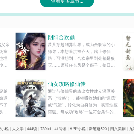
查看更多章节...
阴阳合欢鼎
睹父亲
萧凡穿越到异世界，成为合欢宗的小
场童
师弟，本想着洪福齐天，踏上修仙
也埋
路，可没想到，合欢宗里到处都是狼
少年
灭……师尊任长风是个癫子，整日里
生死兄
疯疯癫癫，经常发疯，人称“人长疯”，
成从
宗门上下，不管男女，都对他畏之如
仙女攻略修仙传
刻发
虎……师妹黄爆爆是个暴力狂，她修
穿越
通过与修仙界的杰出女性建立深厚关
炼的武技非常独特，诸如“还我漂漂
命运
系（“攻略”），能够吸收她们的“道蕴”
拳”、“情意绵绵掌”、“眉来眼去剑”、无
不了
或“气运”，转化为自身修为，实现快速
人能挡……师娘黄灭......
从小
突破。每成功“攻略”一位符合条件的女
，对
性，林凡的功力便会暴涨，同时可能
上的
获得与该女性相关的特殊能力或感
费小说
|
大文学
|
444读
|
789txt
|
41阅读
|
APP小说
|
新笔趣520
|
四八美剧
|
九
悟。......