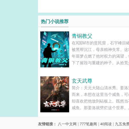
热门小说推荐
青铜教父
在X国M市的贫民窟，石宇峰目
被黑帮沉江，母亲精神失常。这
年噩梦点燃了他对权力的渴望，
下了摧毁与重建的种子。从拾荒
到缔造"青铜帝国"，他带着五个
弟与六个羁绊女性，用二十年完
玄天武尊
街头到王座的逆袭，却在巅峰时
简介：天元大陆山清水秀。姜洛
现权力背后的致命代价。......
而来，本想在这里当个咸鱼，可
却喜欢把他放到砧板上。既然当
咸鱼。那姜洛就劈烂这个世界。
兵到皇帝，谁挡劈谁。把酒屠国
天高歌。姜洛只想对那些高高在
友情链接：
八一中文网
|
777笔趣阁
|
40阅读
|
九五免
人说，“不要惹一条咸鱼。”......