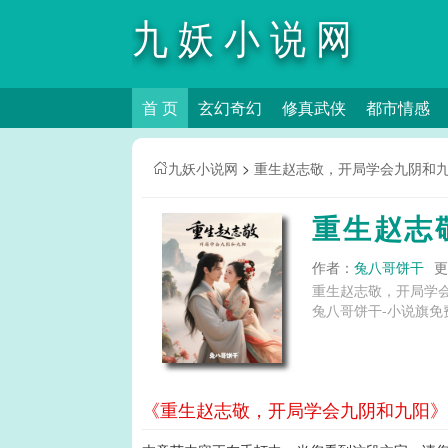
九妖小说网
首 页
玄幻奇幻
修真武侠
都市情感
九妖小说网
>
重生赵志敬，开局学会九阴和
重生赵志
作者：
兔八哥饼干
更
重生赵志敬，开局学
兔八哥饼干-小说旗免
《重生赵志敬，开局学会九阴和九阳》