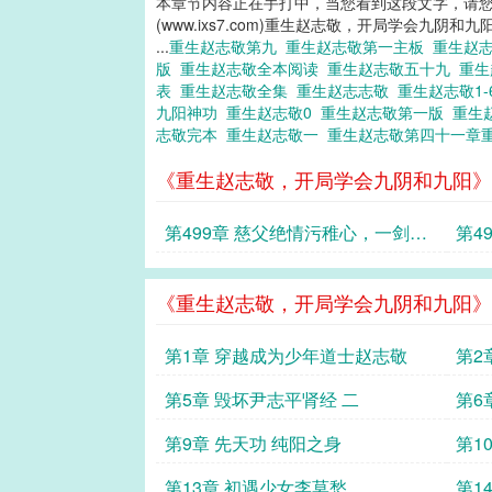
本章节内容正在手打中，当您看到这段文字，请
(www.ixs7.com)重生赵志敬，开局学会九阴和九
...
重生赵志敬第九
重生赵志敬第一主板
重生赵
版
重生赵志敬全本阅读
重生赵志敬五十九
重
表
重生赵志敬全集
重生赵志志敬
重生赵志敬1-
九阳神功
重生赵志敬0
重生赵志敬第一版
重生
志敬完本
重生赵志敬一
重生赵志敬第四十一章
《重生赵志敬，开局学会九阴和九阳》
第499章 慈父绝情污稚心，一剑桃
第4
花震五绝
颜列
《重生赵志敬，开局学会九阴和九阳》
第1章 穿越成为少年道士赵志敬
第2
第5章 毁坏尹志平肾经 二
第6
第9章 先天功 纯阳之身
第1
室 
第13章 初遇少女李莫愁
第1