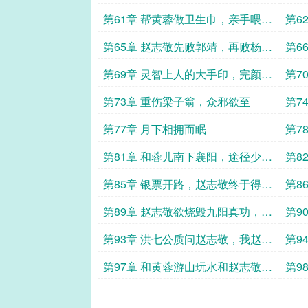
第61章 帮黄蓉做卫生巾，亲手喂黄
第6
蓉莲子羹
第65章 赵志敬先败郭靖，再败杨康
第6
一
二
第69章 灵智上人的大手印，完颜洪
第7
烈坐下高手围攻
第73章 重伤梁子翁，众邪欲至
第7
第77章 月下相拥而眠
第7
风解
第81章 和蓉儿南下襄阳，途径少
第8
林，志在九阳神功
第85章 银票开路，赵志敬终于得到
第8
九阳神功！
第89章 赵志敬欲烧毁九阳真功，黄
第9
蓉巧计安天下 二
话
第93章 洪七公质问赵志敬，我赵志
第9
敬侠之大者，为国为民！
教他
第97章 和黄蓉游山玩水和赵志敬深
第9
夜独自练功