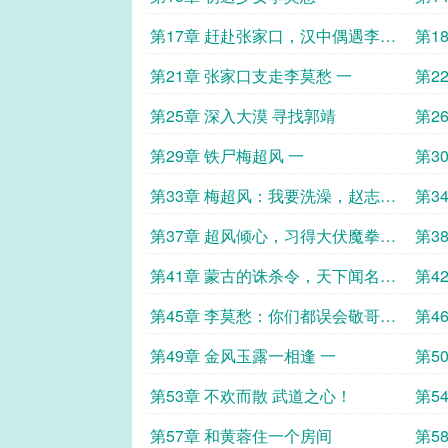
第17章 赶赴张家口，汉中偶遇李莫
第1
愁 一
愁 
第21章 张家口支走李莫愁 一
第2
第25章 深入大漠 寻找郭靖
第2
第29章 铁尸梅超风 一
第3
第33章 梅超风：我要洗澡，赵志敬
第3
你不许偷看！三
你不
第37章 超风倾心，习得大伏魔拳法
第3
三
第41章 蒙古的诛杀令，天下闻名！
第4
一
二
第45章 李莫愁：你们都误会敬哥哥
第4
了！敬哥哥是最好的人！ 二
梅师
第49章 金风玉露一相逢 一
第5
第53章 不欢而散 武道之心！
第5
第57章 和黄蓉住一个房间
第5