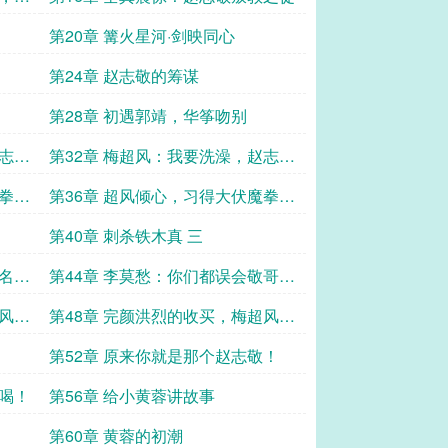
第20章 篝火星河·剑映同心
第24章 赵志敬的筹谋
第28章 初遇郭靖，华筝吻别
赵志敬
第32章 梅超风：我要洗澡，赵志敬
你不许偷看！二
魔拳法
第36章 超风倾心，习得大伏魔拳法
二
第40章 刺杀铁木真 三
闻名！
第44章 李莫愁：你们都误会敬哥哥
了！敬哥哥是最好的人！ 一
超风的
第48章 完颜洪烈的收买，梅超风的
温柔齿痕 二
第52章 原来你就是那个赵志敬！
蹭喝！
第56章 给小黄蓉讲故事
第60章 黄蓉的初潮