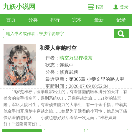
九妖小说网
书架
登录
首页
分类
排行
完本
最新
记录
和爱人穿越时空
作者：
晴空万里柠檬茶
状态：连载中
分类：修真武侠
最近更新：
第365章 小妾文里的路人甲
更新时间：2026-07-09 00:52:04
19岁楚梓柠，医学世家出生的，有着慵懒的医学满分的天才，有
整套的金手指空间，遇到系统001，开启穿越之旅……21岁的陆景
隆，军区大院出生，有着侦查能力的大学生，有一个金手指，带着其
他金手指开启梦中穿越之旅……她是为了活着的小可怜，他是为了痛
快活着的悠闲人……小孩也想好好活着第一次见面，“梓柠妹妹
好！”“景隆哥哥好!...