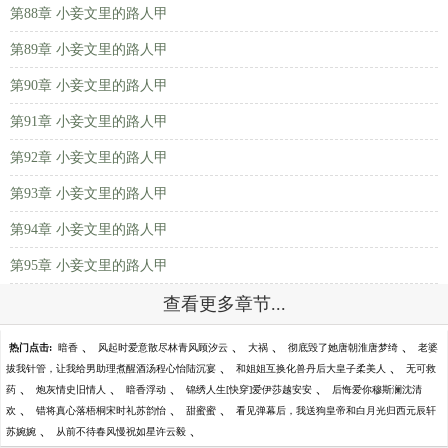
第88章 小妾文里的路人甲
第89章 小妾文里的路人甲
第90章 小妾文里的路人甲
第91章 小妾文里的路人甲
第92章 小妾文里的路人甲
第93章 小妾文里的路人甲
第94章 小妾文里的路人甲
第95章 小妾文里的路人甲
查看更多章节...
、
、
、
、
热门点击:
暗香
风起时爱意散尽林青风顾汐云
大祸
彻底毁了她唐朝淮唐梦绮
老婆
、
、
拔我针管，让我给男助理煮醒酒汤程心怡陆沉宴
和姐姐互换化兽丹后大皇子柔美人
无可救
、
、
、
、
药
炮灰情史旧情人
暗香浮动
锦绣人生[快穿]爱伊莎越安安
后悔爱你穆斯澜沈清
、
、
、
欢
错将真心落梧桐宋时礼苏韵怡
甜蜜蜜
看见弹幕后，我送狗皇帝和白月光归西元辰轩
、
、
苏婉婉
从前不待春风慢祝如星许云毅