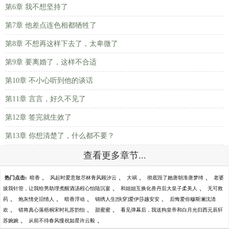
第6章 我不想坚持了
第7章 他差点连色相都牺牲了
第8章 不想再这样下去了，太卑微了
第9章 要离婚了，这样不合适
第10章 不小心听到他的谈话
第11章 言言，好久不见了
第12章 签完就生效了
第13章 你想清楚了，什么都不要？
查看更多章节...
、
、
、
、
热门点击:
暗香
风起时爱意散尽林青风顾汐云
大祸
彻底毁了她唐朝淮唐梦绮
老婆
、
、
拔我针管，让我给男助理煮醒酒汤程心怡陆沉宴
和姐姐互换化兽丹后大皇子柔美人
无可救
、
、
、
、
药
炮灰情史旧情人
暗香浮动
锦绣人生[快穿]爱伊莎越安安
后悔爱你穆斯澜沈清
、
、
、
欢
错将真心落梧桐宋时礼苏韵怡
甜蜜蜜
看见弹幕后，我送狗皇帝和白月光归西元辰轩
、
、
苏婉婉
从前不待春风慢祝如星许云毅