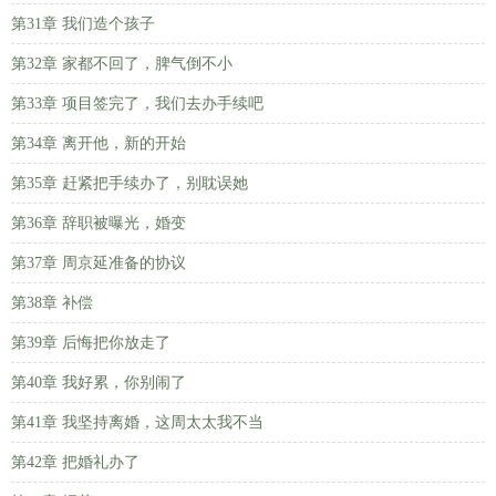
第31章 我们造个孩子
第32章 家都不回了，脾气倒不小
第33章 项目签完了，我们去办手续吧
第34章 离开他，新的开始
第35章 赶紧把手续办了，别耽误她
第36章 辞职被曝光，婚变
第37章 周京延准备的协议
第38章 补偿
第39章 后悔把你放走了
第40章 我好累，你别闹了
第41章 我坚持离婚，这周太太我不当
第42章 把婚礼办了