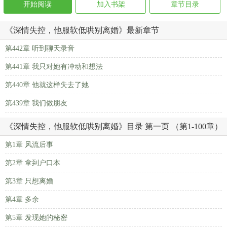
开始阅读
加入书架
章节目录
《深情失控，他服软低哄别离婚》最新章节
第442章 听到聊天录音
第441章 我只对她有冲动和想法
第440章 他就这样失去了她
第439章 我们做朋友
《深情失控，他服软低哄别离婚》目录 第一页 （第1-100章）
第1章 风流后事
第2章 拿到户口本
第3章 只想离婚
第4章 多余
第5章 发现她的秘密