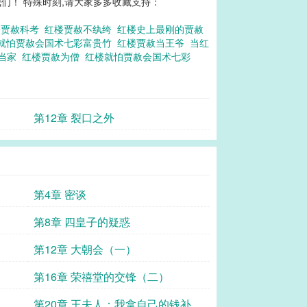
们！ 特殊时刻,请大家多多收藏支持：
楼贾赦科考
红楼贾赦不纨绔
红楼史上最刚的贾赦
就怕贾赦会国术七彩富贵竹
红楼贾赦当王爷
当红
赦当家
红楼贾赦为僧
红楼就怕贾赦会国术七彩
第12章 裂口之外
第4章 密谈
第8章 四皇子的疑惑
第12章 大朝会（一）
第16章 荣禧堂的交锋（二）
第20章 王夫人：我拿自己的钱补贴