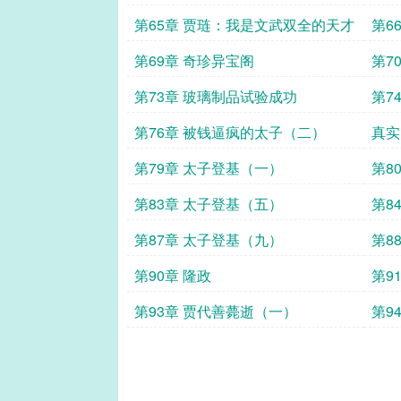
妹妹一样好的人
第65章 贾琏：我是文武双全的天才
第6
第69章 奇珍异宝阁
第7
第73章 玻璃制品试验成功
第7
第76章 被钱逼疯的太子（二）
真实
第79章 太子登基（一）
第8
第83章 太子登基（五）
第8
第87章 太子登基（九）
第8
第90章 隆政
第9
第93章 贾代善薨逝（一）
第9