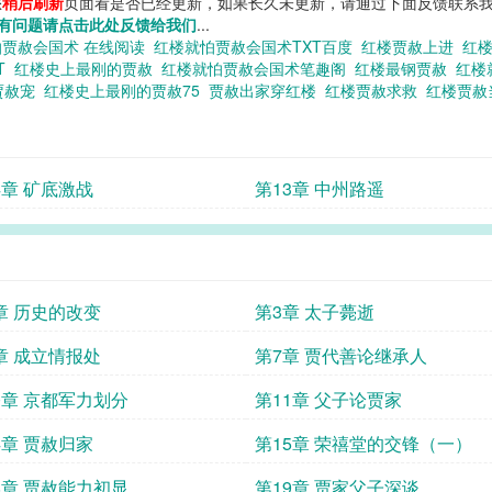
您
稍后刷新
页面看是否已经更新，如果长久未更新，请通过下面反馈联系我
有问题请点击此处反馈给我们
...
怕贾赦会国术 在线阅读
红楼就怕贾赦会国术TXT百度
红楼贾赦上进
红
T
红楼史上最刚的贾赦
红楼就怕贾赦会国术笔趣阁
红楼最钢贾赦
红楼
贾赦宠
红楼史上最刚的贾赦75
贾赦出家穿红楼
红楼贾赦求救
红楼贾
4章 矿底激战
第13章 中州路遥
章 历史的改变
第3章 太子薨逝
章 成立情报处
第7章 贾代善论继承人
0章 京都军力划分
第11章 父子论贾家
4章 贾赦归家
第15章 荣禧堂的交锋（一）
8章 贾赦能力初显
第19章 贾家父子深谈