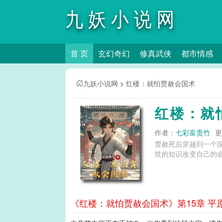
九妖小说网
首 页
玄幻奇幻
修真武侠
都市情感
九妖小说网
>
红楼：就怕贾赦会国术
红楼：就
作者：
七彩富贵竹
更
贾赦死后穿越到一个
世的知识改变自己的命
《红楼：就怕贾赦会国术》第15章 平