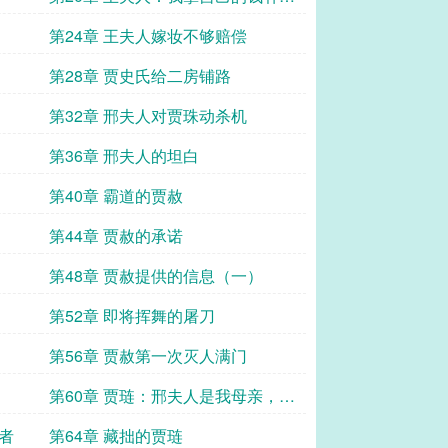
王家有什么错
第24章 王夫人嫁妆不够赔偿
第28章 贾史氏给二房铺路
第32章 邢夫人对贾珠动杀机
第36章 邢夫人的坦白
第40章 霸道的贾赦
第44章 贾赦的承诺
第48章 贾赦提供的信息（一）
第52章 即将挥舞的屠刀
第56章 贾赦第一次灭人满门
第60章 贾琏：邢夫人是我母亲，谁
都改不了
者
第64章 藏拙的贾琏