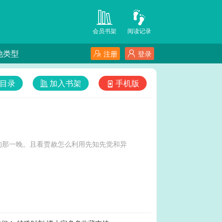
会员书架
阅读记录
他类型
注册
登录
目录
加入书架
手机版
的那一晚。且看贾赦怎么利用先知先觉和异