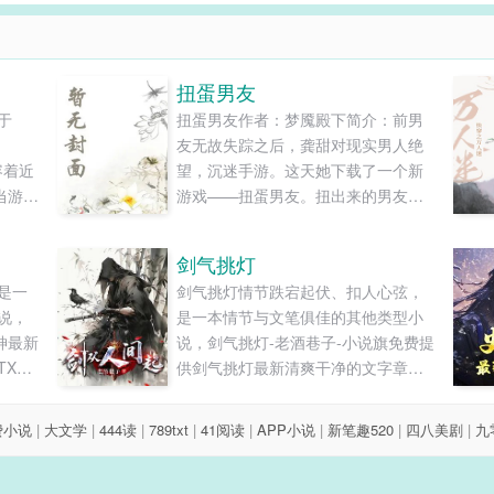
扭蛋男友
于
扭蛋男友作者：梦魇殿下简介：前男
友无故失踪之后，龚甜对现实男人绝
容着近
望，沉迷手游。这天她下载了一个新
当游戏
游戏——扭蛋男友。扭出来的男友居
就能
然真的出现在了现实之中。然而她很
化脑叶
快发现，这些扭蛋男友各有各的缺
剑气挑灯
中找
陷……第一章扭蛋男友“甜甜，一起去
是一
剑气挑灯情节跌宕起伏、扣人心弦，
咒灵
不？”室友冯宝月梳妆打扮罢，正对镜
说，
是一本情节与文笔俱佳的其他类型小
当咒灵
子上最后的口红，“我约了人一起唱
神最新
说，剑气挑灯-老酒巷子-小说旗免费提
注的
k，有三个小哥哥呢，个个单身一米...
XT
供剑气挑灯最新清爽干净的文字章节
收
在线阅读和TXT下载。...
穿刺乐
中心怎
费小说
|
大文学
|
444读
|
789txt
|
41阅读
|
APP小说
|
新笔趣520
|
四八美剧
|
九
天逛
软的签