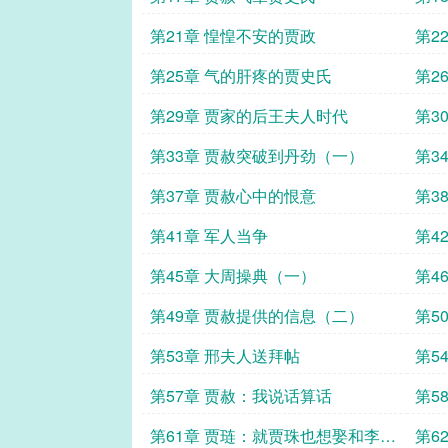
第21章 惶惶不安的贾政
第2
第25章 气的肝疼的贾史氏
第2
第29章 贾家的后王夫人时代
第3
第33章 贾赦突破到丹劲（一）
第3
第37章 贾赦心中的恨意
第3
第41章 军人当争
第4
第45章 大周操典（一）
第4
第49章 贾赦提供的信息（二）
第5
第53章 邢夫人送拜帖
第5
第57章 贾赦：我说话算话
第5
第61章 贾琏：就贾珠也想娶和李纨
第6