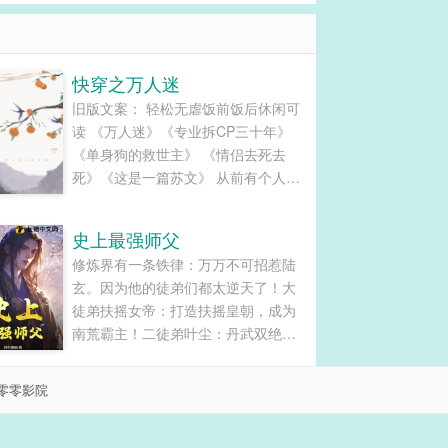
快穿之万人迷
旧版文案： 轻松无虐饭前饭后休闲可
读 《万人迷》《专业拆CP三十年》
《单身狗的救世主》 《情侣去死去
死》《这是一篇苏文》 从前有个人，
他被派去满足炮灰们的愿望。 于是这
个人走上了拆CP的道路。 《阿拉丁神
史上最强师父
灯》版本： 从前有个炮灰，他捡到一
修炼界有一条铁律：万万不可招惹陆
个灯，然后他擦了擦，一个神仙从灯
玄。因为他的徒弟们都太逆天了！大
里冒了出来。 “小伙子，你有什么愿望
徒弟扶摇女帝：打造扶摇皇朝，成为
啊？” 炮灰鼓起勇气，大声喊，“我要
南荒霸主！二徒弟叶尘：丹武双绝，
脱单！” “啧。” 炮灰沉默了下，大声
丹武大帝！三徒弟陈长生：太稳健
喊，“我要赚大钱。” “啧。” 炮灰再次
了……明明可以弹指灭杀大帝，却一
沉默，把灯丢了。 “欸，小伙子，有话
零零影院
直苟着不出世！四徒弟禁区女帝：我
好好说，你再说个愿望，我一定满足
的身上沾满了诡异和不详，师父帮我
你。” “滚！” “小伙子，虽然脱不了