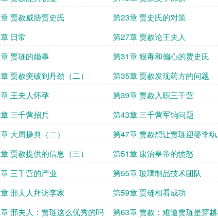
2章 贾赦威胁贾史氏
第23章 贾史氏的对策
6章 日常
第27章 贾赦论王夫人
0章 贾琏的婚事
第31章 狠毒和偏心的贾史氏
4章 贾赦突破到丹劲（二）
第35章 贾赦发现药方的问题
8章 王夫人怀孕
第39章 贾赦入职三千营
2章 三千营招兵
第43章 三千营军饷问题
6章 大周操典（二）
第47章 贾赦想让贾琏迎娶李纨
0章 贾赦提供的信息（三）
第51章 康治皇帝的愤怒
4章 三千营的产业
第55章 玻璃制品技术团队
8章 邢夫人拜访李家
第59章 贾琏相看成功
2章 邢夫人：贾琏这么优秀的吗
第63章 贾赦：难道贾琏是穿越