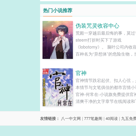
热门小说推荐
伪装咒灵收容中心
荒殿一穿越后最后悔的事，莫过
steem打折时买下了游戏
《lobotomy》。 脑叶公司内收
百种名为“异想体”的危险生物，
变为现实，荒殿一的一个走神，
导致世界级的灾难。 为了合理
官神
公司的存在，荒殿一从都市传说
官神情节跌宕起伏、扣人心弦，
到了灵感，把脑叶公司伪装成了
本情节与文笔俱佳的都市言情小
收容中心。 一开始，所有人都
官神-何常在-小说旗免费提供官
收容中心是个废物咒术师引人关
清爽干净的文字章节在线阅读和T
手段。 直到—— 憎恶女王突破
下载。...
容…… 绝望骑士突破收容…… 
园突…… 众人：你们咒灵收容
友情链接：
八一中文网
|
777笔趣阁
|
40阅读
|
九五免
么回事！！ 新人主管·异想体天
gai·荒殿一尴尬的笑笑，毫不手