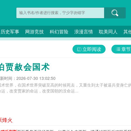
历史军事
网游竞技
科幻冒险
浪漫言情
耽美同人
其
立即阅读
章节
怕贾赦会国术
新时间：2026-07-30 13:02:50
国术世界，在国术世界突破至高的时候死去，又重生到太子被逼兵变身亡
运，改变贾家的命运，改变国朝的没命运...
原烽火