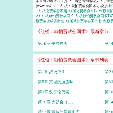
本章节内容正在手打中，当您看到这段文字，请
(www.ixs7.com)红楼：就怕贾赦会国术 小说旗
如
...
红楼之贾赦惹不起
红楼之贾赦会玄法
红楼就
29
红楼就怕贾赦会国术
红楼就怕贾赦会国术TX
楼贾赦变成吝啬鬼
红楼就怕贾赦会国术七
红楼
《红楼：就怕贾赦会国术》最新章节
第15章 平原烽火
第1
《红楼：就怕贾赦会国术》章节列表
第1章 战场重生
第2
第5章 京城的血腥味
第6
第9章 父子论代善
第1
第13章 大朝会（二）
第1
第17章 贾赦气晕贾史氏
第1