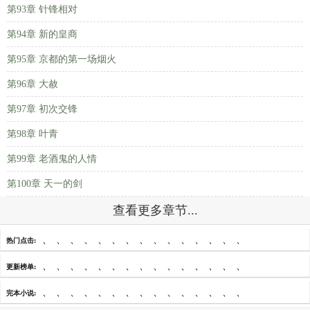
第93章 针锋相对
第94章 新的皇商
第95章 京都的第一场烟火
第96章 大赦
第97章 初次交锋
第98章 叶青
第99章 老酒鬼的人情
第100章 天一的剑
查看更多章节...
、
、
、
、
、
、
、
、
、
、
、
、
、
、
、
热门点击:
、
、
、
、
、
、
、
、
、
、
、
、
、
、
、
更新榜单:
、
、
、
、
、
、
、
、
、
、
、
、
、
、
、
完本小说: