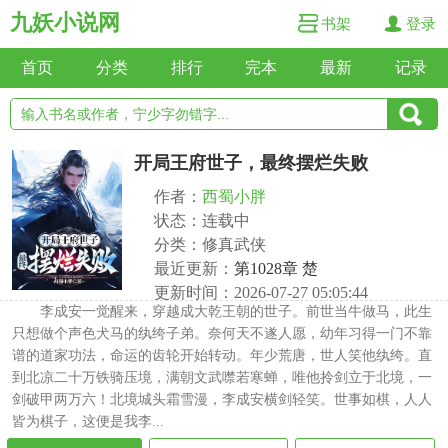
九妖小说网
书架
登录
首页
分类
排行
完本
最新
记录
开局王府世子，最终摆烂失败
作者：
西蜀小胖
状态：连载中
分类：修真武侠
最近更新：
第1028章 楚
更新时间：2026-07-27 05:05:44
李成安一觉醒来，穿越成大乾王朝的世子。前世当牛做马，此生
只想做个声色犬马的纨绔子弟。奈何天不遂人愿，幼年习得一门不靠
谱的道家功法，命运的齿轮开始转动。年少荒唐，世人笑他纨绔。直
到北凉二十万铁骑压境，满朝文武噤若寒蝉，唯他拎剑立于北境，一
剑破甲两万六！北境城头霜雪漫，李成安横剑轻笑。世事如棋，人人
皆为棋子，这便是我李...