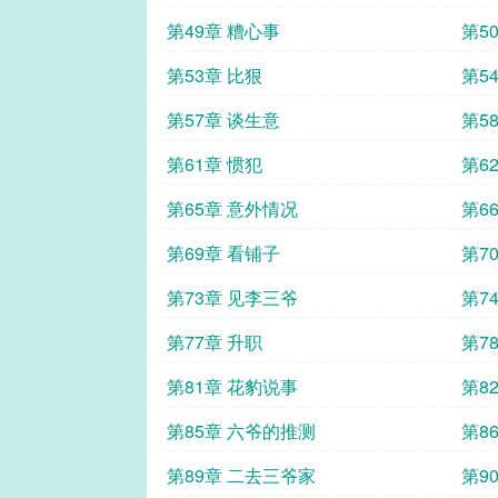
第49章 糟心事
第5
第53章 比狠
第5
第57章 谈生意
第5
第61章 惯犯
第6
第65章 意外情况
第6
第69章 看铺子
第7
第73章 见李三爷
第7
第77章 升职
第7
第81章 花豹说事
第8
第85章 六爷的推测
第8
第89章 二去三爷家
第9