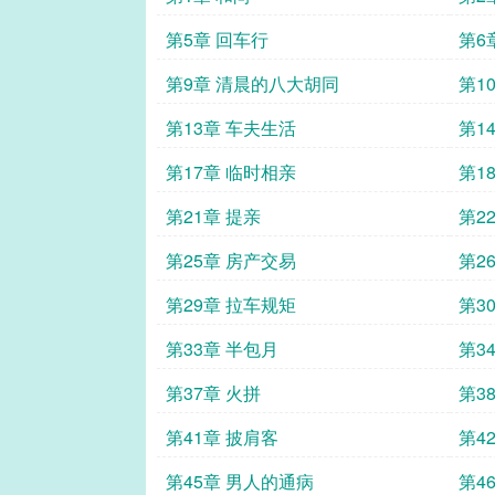
第5章 回车行
第6
第9章 清晨的八大胡同
第1
第13章 车夫生活
第1
第17章 临时相亲
第1
第21章 提亲
第2
第25章 房产交易
第2
第29章 拉车规矩
第3
第33章 半包月
第3
第37章 火拼
第3
第41章 披肩客
第4
第45章 男人的通病
第4