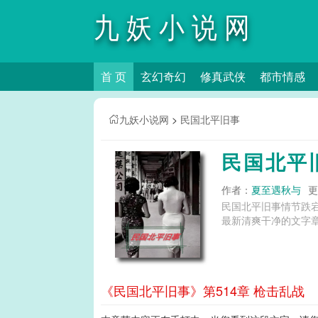
九妖小说网
首 页
玄幻奇幻
修真武侠
都市情感
九妖小说网
>
民国北平旧事
民国北平
作者：
夏至遇秋与
更
民国北平旧事情节跌
最新清爽干净的文字章
《民国北平旧事》第514章 枪击乱战