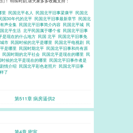
们！ 特殊时刻,请大家多多收藏支持：
哪里
民国北平名人
民国北平旧事梁康平
民国北
民国30年代的北平
民国北平旧事最新章节
民国北
事有声全集
民国北平旧事简介内容
民国北平城
民
民国北平生活
北平民国属于哪个省
民国北平旧事
平是现在的什么地方
民国 北平
民国北平旧事免
个城市
民国时候的北平是哪里
民国北平电视剧
民
北平是哪里
民国时期北平
民国北平旧事和尚有原
表
民国时期的北平社会
民国北平是现在的哪里
民
国时候的北平是现在的哪里
民国北平旧事作者是
事剧情介绍
民国北平彩色老照片
民国北平旧事
么样了
第511章 病房逼供2
第4章 密室