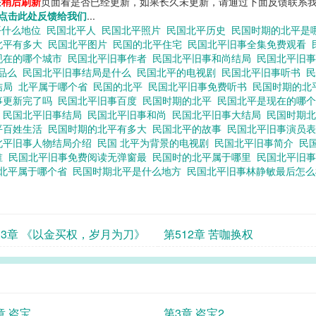
您
稍后刷新
页面看是否已经更新，如果长久未更新，请通过下面反馈联系我
点击此处反馈给我们
...
平什么地位
民国北平人
民国北平照片
民国北平历史
民国时期的北平是
北平有多大
民国北平图片
民国的北平住宅
民国北平旧事全集免费观看
现在的哪个城市
民国北平旧事作者
民国北平旧事和尚结局
民国北平旧
作品么
民国北平旧事结局是什么
民国北平的电视剧
民国北平旧事听书
结局
北平属于哪个省
民国的北平
民国北平旧事免费听书
民国时期的北
事更新完了吗
民国北平旧事百度
民国时期的北平
民国北平是现在的哪
读
民国北平旧事结局
民国北平旧事和尚
民国北平旧事大结局
民国时期
平百姓生活
民国时期的北平有多大
民国北平的故事
民国北平旧事演员
北平旧事人物结局介绍
民国 北平为背景的电视剧
民国北平旧事简介
民
谁
民国北平旧事免费阅读无弹窗最
民国时的北平属于哪里
民国北平旧
北平属于哪个省
民国时期北平是什么地方
民国北平旧事林静敏最后怎
13章 《以金买权，岁月为刀》
第512章 苦咖换权
章 盗宝
第3章 盗宝2