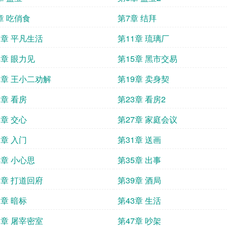
章 吃俏食
第7章 结拜
0章 平凡生活
第11章 琉璃厂
4章 眼力见
第15章 黑市交易
8章 王小二劝解
第19章 卖身契
2章 看房
第23章 看房2
6章 交心
第27章 家庭会议
0章 入门
第31章 送画
4章 小心思
第35章 出事
8章 打道回府
第39章 酒局
2章 暗标
第43章 生活
6章 屠宰密室
第47章 吵架