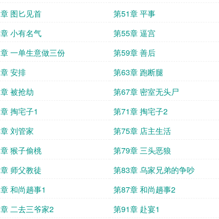
0章 图匕见首
第51章 平事
4章 小有名气
第55章 逼宫
8章 一单生意做三份
第59章 善后
2章 安排
第63章 跑断腿
6章 被抢劫
第67章 密室无头尸
0章 掏宅子1
第71章 掏宅子2
4章 刘管家
第75章 店主生活
8章 猴子偷桃
第79章 三头恶狼
2章 师父教徒
第83章 乌家兄弟的争吵
6章 和尚趟事1
第87章 和尚趟事2
0章 二去三爷家2
第91章 赴宴1