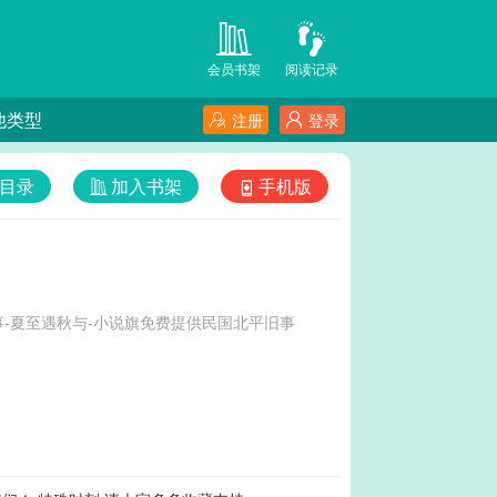
会员书架
阅读记录
他类型
注册
登录
目录
加入书架
手机版
-夏至遇秋与-小说旗免费提供民国北平旧事