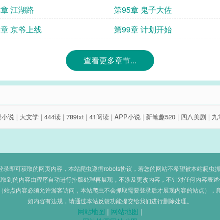
4章 江湖路
第95章 鬼子大佐
8章 京爷上线
第99章 计划开始
查看更多章节...
费小说
|
大文学
|
444读
|
789txt
|
41阅读
|
APP小说
|
新笔趣520
|
四八美剧
|
九
即可获取的网页内容，本站爬虫遵循robots协议，若您的网站不希望被本站爬虫抓取，可
抓取到的内容由程序自动进行排版处理再展现，不涉及更改内容，不针对任何内容表述
（站点内容必须允许游客访问，本站爬虫不会抓取需要登录后才展现内容的站点），
如内容有违规，请通过本站反馈功能提交给我们进行删除处理。
网站地图
|
网站地图
|