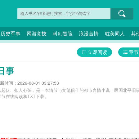
历史军事
网游竞技
科幻冒险
浪漫言情
耽美同人
其
立即阅读
章节
旧事
新时间：2026-08-01 03:27:53
宕起伏、扣人心弦，是一本情节与文笔俱佳的都市言情小说，民国北平旧事
节在线阅读和TXT下载。