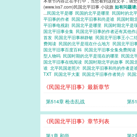
本章节内容正在手打中，当您看到这段文字，请
(www.ixs7.com)民国北平旧事 小说旗
如有问题请
...
民国北平是哪
民国的北平是哪里
民国时的北
平旧事的作者
民国北平旧事和尚是谁
民国时期
平旧事电视剧
民国北平是哪里
民国时期北平是
国北平旧事全集
民国北平旧事的作者还有其他
首发
民国北平旧事林静敏
民国北平旧事王小二
费阅读
民国的北平是现在什么地方
民国北平旧
国北平旧事百度百科
民国北平旧事全集免费阅
型人物吗
民国时期的北平是现在的哪里
民国北
国北平旧事在线阅读
民国时期北平的故事
民国
谁
北平民国老照片
民国北平旧事和尚的作者是
TXT
民国北平大案
民国北平旧事作者简介
民国
《民国北平旧事》最新章节
第514章 枪击乱战
第5
《民国北平旧事》章节列表
第1章 和尚
第2