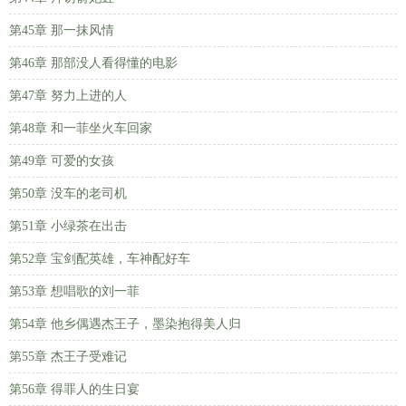
第45章 那一抹风情
第46章 那部没人看得懂的电影
第47章 努力上进的人
第48章 和一菲坐火车回家
第49章 可爱的女孩
第50章 没车的老司机
第51章 小绿茶在出击
第52章 宝剑配英雄，车神配好车
第53章 想唱歌的刘一菲
第54章 他乡偶遇杰王子，墨染抱得美人归
第55章 杰王子受难记
第56章 得罪人的生日宴