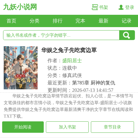
九妖小说网
书架
登录
首页
分类
排行
完本
最新
记录
华娱之兔子先吃窝边草
作者：
盛阳居士
状态：连载中
分类：修真武侠
最近更新：
第785章 厨神的复仇
更新时间：2026-07-13 14:41:57
华娱之兔子先吃窝边草情节跌宕起伏、扣人心弦，是一本情节与
文笔俱佳的都市言情小说，华娱之兔子先吃窝边草-盛阳居士-小说旗
免费提供华娱之兔子先吃窝边草最新清爽干净的文字章节在线阅读和
TXT下载。
开始阅读
加入书架
章节目录