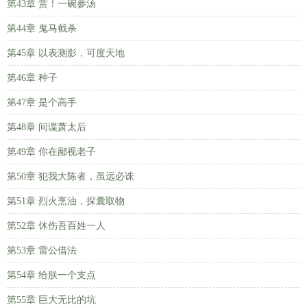
第43章 赏！一碗参汤
第44章 鬼马截杀
第45章 以表测影，可度天地
第46章 种子
第47章 是个高手
第48章 间谍萧太后
第49章 你在鄙视老子
第50章 犯我大陈者，虽远必诛
第51章 烈火烹油，探囊取物
第52章 休伤吾百姓一人
第53章 雷公借法
第54章 给朕一个支点
第55章 巨大无比的坑