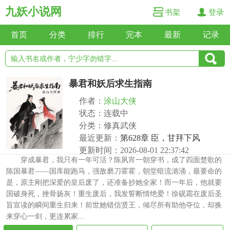
九妖小说网
书架
登录
首页
分类
排行
完本
最新
记录
暴君和妖后求生指南
作者：
涂山大侠
状态：连载中
分类：修真武侠
最近更新：
第628章 臣，甘拜下风
更新时间：2026-08-01 22:37:42
穿成暴君，我只有一年可活？陈夙宵一朝穿书，成了四面楚歌的
陈国暴君——国库能跑马，强敌磨刀霍霍，朝堂暗流汹涌，最要命的
是，原主刚把深爱的皇后废了，还准备抄她全家！而一年后，他就要
国破身死，挫骨扬灰！重生废后，我发誓断情绝爱！徐砚霜在废后圣
旨宣读的瞬间重生归来！前世她错信贤王，倾尽所有助他夺位，却换
来穿心一剑，更连累家...