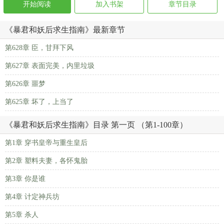
开始阅读
加入书架
章节目录
《暴君和妖后求生指南》最新章节
第628章 臣，甘拜下风
第627章 表面完美，内里垃圾
第626章 噩梦
第625章 坏了，上当了
《暴君和妖后求生指南》目录 第一页 （第1-100章）
第1章 穿书皇帝与重生皇后
第2章 塑料夫妻，各怀鬼胎
第3章 你是谁
第4章 计定神兵坊
第5章 杀人