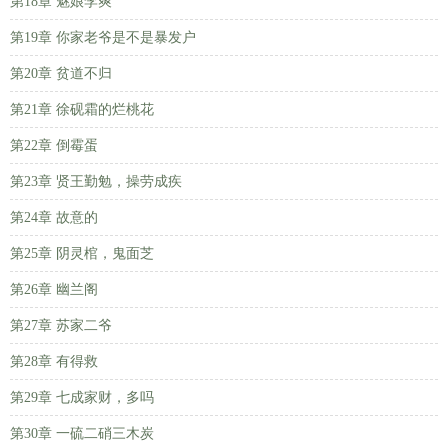
第18章 魅娘李爽
第19章 你家老爷是不是暴发户
第20章 贫道不归
第21章 徐砚霜的烂桃花
第22章 倒霉蛋
第23章 贤王勤勉，操劳成疾
第24章 故意的
第25章 阴灵棺，鬼面芝
第26章 幽兰阁
第27章 苏家二爷
第28章 有得救
第29章 七成家财，多吗
第30章 一硫二硝三木炭