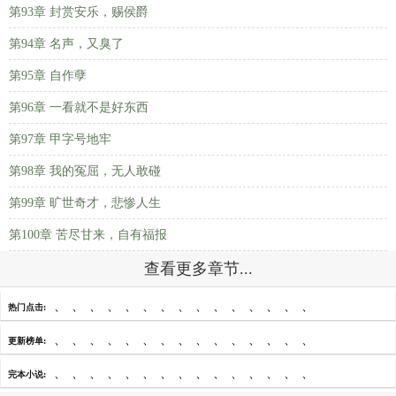
第93章 封赏安乐，赐侯爵
第94章 名声，又臭了
第95章 自作孽
第96章 一看就不是好东西
第97章 甲字号地牢
第98章 我的冤屈，无人敢碰
第99章 旷世奇才，悲惨人生
第100章 苦尽甘来，自有福报
查看更多章节...
、
、
、
、
、
、
、
、
、
、
、
、
、
、
、
热门点击:
、
、
、
、
、
、
、
、
、
、
、
、
、
、
、
更新榜单:
、
、
、
、
、
、
、
、
、
、
、
、
、
、
、
完本小说: