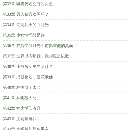
第32章 即将扬名立万的兵王
第33章 男人都喜欢黑丝？
第34章 去见兵王的白月光
第35章 少女情怀总是诗
第36章 在萧尘白月光面前揭露他的真面目
第37章 世界以痛吻我，我却报之以歌
第38章 小白兔女主当女仆？
第39章 成就化劲，借花献佛
第40章 林明成了太监
第41章 林明破大防。
第42章 女为悦己者容
第43章 沈雨萱自我pua
第44章 李嫣然的舔狗男友