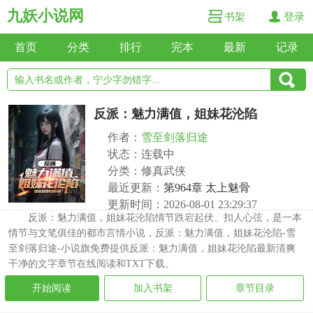
九妖小说网
书架
登录
首页
分类
排行
完本
最新
记录
反派：魅力满值，姐妹花沦陷
作者：
雪至剑落归途
状态：连载中
分类：修真武侠
最近更新：
第964章 太上魅骨
更新时间：2026-08-01 23:29:37
反派：魅力满值，姐妹花沦陷情节跌宕起伏、扣人心弦，是一本
情节与文笔俱佳的都市言情小说，反派：魅力满值，姐妹花沦陷-雪
至剑落归途-小说旗免费提供反派：魅力满值，姐妹花沦陷最新清爽
干净的文字章节在线阅读和TXT下载。
开始阅读
加入书架
章节目录