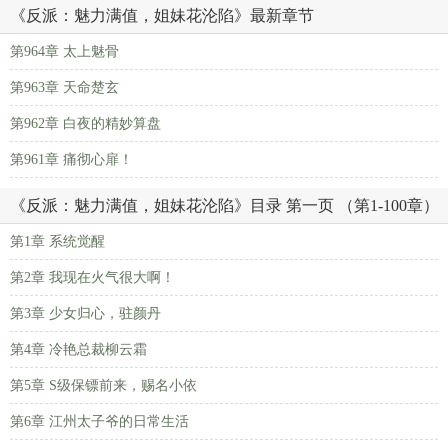
《反派：魅力满值，姐妹花沦陷》最新章节
第964章 太上魅骨
第963章 天命楚玄
第962章 白夜的精妙算盘
第961章 痛彻心扉！
《反派：魅力满值，姐妹花沦陷》目录 第一页 （第1-100章）
第1章 系统觉醒
第2章 我现在火气很大啊！
第3章 少女归心，驻颜丹
第4章 冷艳总裁柳云霜
第5章 S级保镖前来，赐名小依
第6章 江州太子爷的日常生活