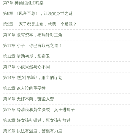
第7章 神仙姐姐江晚棠
第8章 《凤帝至尊》，江晚棠身世之谜
第9章 一家子都是主角，就我一个反派？
第10章 凌霄资本，布局针对主角
第11章 小子，你已有取死之道！
第12章 暗劲初期，影密卫
第13章 小依果然与众不同
第14章 烈女怕缠郎，萧尘的谋划
第15章 论人设的重要性
第16章 无奸不商，萧尘入套
第17章 冷清秋和萧尘决裂，兵王进局子
第18章 好女孩别错过，坏女孩别放过
第19章 执法有温度，警棍有力度