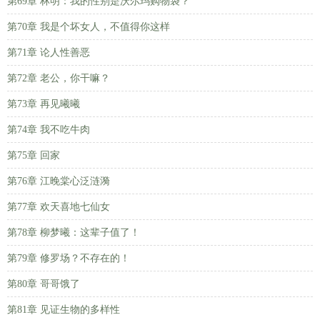
第69章 林明：我的性别是沃尔玛购物袋？
第70章 我是个坏女人，不值得你这样
第71章 论人性善恶
第72章 老公，你干嘛？
第73章 再见曦曦
第74章 我不吃牛肉
第75章 回家
第76章 江晚棠心泛涟漪
第77章 欢天喜地七仙女
第78章 柳梦曦：这辈子值了！
第79章 修罗场？不存在的！
第80章 哥哥饿了
第81章 见证生物的多样性