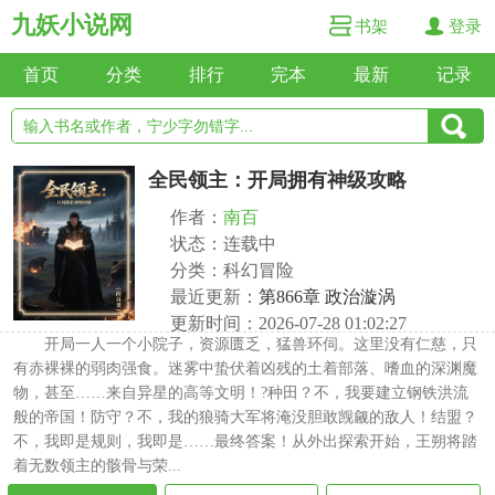
九妖小说网
书架
登录
首页
分类
排行
完本
最新
记录
全民领主：开局拥有神级攻略
作者：
南百
状态：连载中
分类：科幻冒险
最近更新：
第866章 政治漩涡
更新时间：2026-07-28 01:02:27
开局一人一个小院子，资源匮乏，猛兽环伺。这里没有仁慈，只
有赤裸裸的弱肉强食。迷雾中蛰伏着凶残的土着部落、嗜血的深渊魔
物，甚至……来自异星的高等文明！?种田？不，我要建立钢铁洪流
般的帝国！防守？不，我的狼骑大军将淹没胆敢觊觎的敌人！结盟？
不，我即是规则，我即是……最终答案！从外出探索开始，王朔将踏
着无数领主的骸骨与荣...