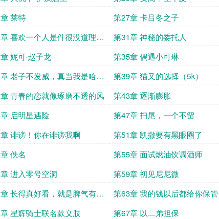
6章 莱特
第27章 卡吕冬之子
0章 喜欢一个人是件很没道理的
第31章 神秘的委托人
4章 妮可·赵子龙
第35章 偶遇小可琳
8章 老子不发威，真当我是哈喽
第39章 猫又的选择（5k）
啊
2章 青春的恋就像琢磨不透的风
第43章 逐渐膨胀
6章 启明星遇险
第47章 扫尾，一个不留
0章 诽谤！你在诽谤我啊
第51章 凯撒要有黑眼圈了
4章 佚名
第55章 面试燃油饮调酒师
8章 进入零号空洞
第59章 初见尼尼微
2章 长得真好看，就是脾气有点
第63章 我的钱以后都给你保管
6章 星辉骑士联名款义肢
第67章 以二弟担保