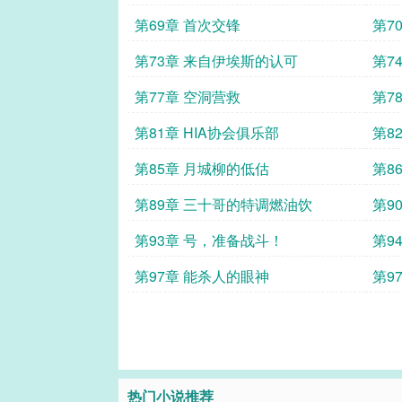
第69章 首次交锋
第7
第73章 来自伊埃斯的认可
第7
用争
第77章 空洞营救
第78
第81章 HIA协会俱乐部
第8
第85章 月城柳的低估
第8
第89章 三十哥的特调燃油饮
第9
第93章 号，准备战斗！
第9
第97章 能杀人的眼神
第9
热门小说推荐