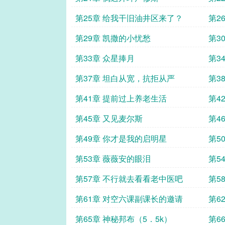
第25章 给我干旧油井区来了？
第2
第29章 凯撒的小忧愁
第3
事
第33章 众星捧月
第3
第37章 坦白从宽，抗拒从严
第3
kiti
第41章 提前过上养老生活
第4
第45章 又见麦尔斯
第4
第49章 你才是我的启明星
第5
第53章 薇薇安的眼泪
第5
第57章 不行就去看看老中医吧
第5
第61章 对空六课副课长的邀请
第6
怪
第65章 神秘邦布（5．5k）
第6