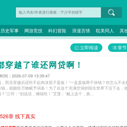
历史军事
网游竞技
科幻冒险
浪漫言情
耽美同人
其
立即阅读
章节
！
都穿越了谁还网贷啊！
间：2026-07-09 13:39:47
越，而且穿越后还吃不起肉沫茄子盖饭！“一盒盖饭两千块钱？你怎么不去
有钱，就能给万物赋予词条！为了在这个充满空洞的陌生世界下活下去，他
”江羽：“别说话，继续吃！”艾莲：“戴上这个，真...
26章 线下真实