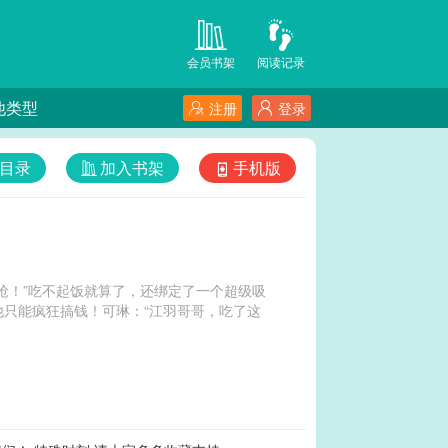
会员书架
阅读记录
他类型
注册
登录
目录
加入书架
手机版
抢！”吃不起饭就算了，还绑定了一个超级吸
只能疯狂搞钱！可琳：“江羽哥哥，吃了这