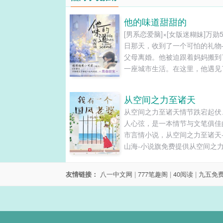
他的味道甜甜的
[男系恋爱脑]×[女版迷糊妹]万勋
日那天，收到了一个可怕的礼物
父母离婚。他被迫跟着妈妈搬到
一座城市生活。在这里，他遇见
个奶fufu的小女孩——沐福福。
的人生中有了两个目标——1养
从空间之力至诸天
2养福福。-----------------她
从空间之力至诸天情节跌宕起伏
是被万勋看着长大的女孩。自从
人心弦，是一本情节与文笔俱佳
见到万勋后，她就觉......
市言情小说，从空间之力至诸天
山海-小说旗免费提供从空间之
天最新清爽干净的文字章节在线
和TXT下载。...
友情链接：
八一中文网
|
777笔趣阁
|
40阅读
|
九五免