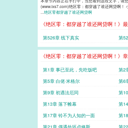
本章节内容正在手打中，当您看到这段文字，请
(www.ixs7.com)绝区零：都穿越了谁还网贷啊！
...
绝区零都穿越了谁还网贷啊
《绝区零：都穿越了谁还网贷啊！》最
第526章 线下真实
第5
《绝区零：都穿越了谁还网贷啊！》章
第1章 事已至此，先吃饭吧
第2
第5章 白佬·米格尔
第6
第9章 初遇法厄同
第1
第13章 落下帷幕
第1
第17章 铃不为人知的一面
第1
第21章 偶遇外环卢修斯
第2