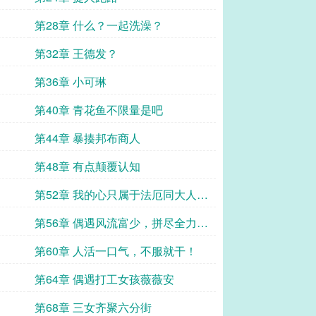
第28章 什么？一起洗澡？
第32章 王德发？
第36章 小可琳
第40章 青花鱼不限量是吧
第44章 暴揍邦布商人
第48章 有点颠覆认知
第52章 我的心只属于法厄同大人…
第56章 偶遇风流富少，拼尽全力无
法战胜
第60章 人活一口气，不服就干！
第64章 偶遇打工女孩薇薇安
第68章 三女齐聚六分街