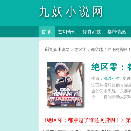
九妖小说网
首 页
玄幻奇幻
修真武侠
都市情感
九妖小说网
>
绝区零：都穿越了谁还网贷啊
绝区零：
作者：
流沙小羊
更新时
江羽从没想过他会穿
金的词条系统！只要
个……真能帮助大家吗？
《绝区零：都穿越了谁还网贷啊！》第5