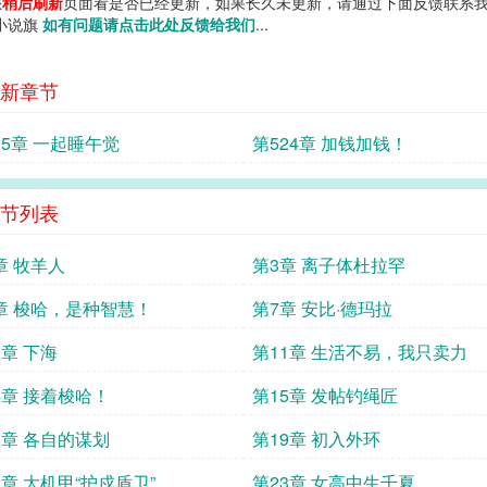
您
稍后刷新
页面看是否已经更新，如果长久未更新，请通过下面反馈联系我
 小说旗
如有问题请点击此处反馈给我们
...
新章节
25章 一起睡午觉
第524章 加钱加钱！
节列表
章 牧羊人
第3章 离子体杜拉罕
章 梭哈，是种智慧！
第7章 安比·德玛拉
0章 下海
第11章 生活不易，我只卖力
4章 接着梭哈！
第15章 发帖钓绳匠
8章 各自的谋划
第19章 初入外环
2章 大机甲“护戍盾卫”
第23章 女高中生千夏