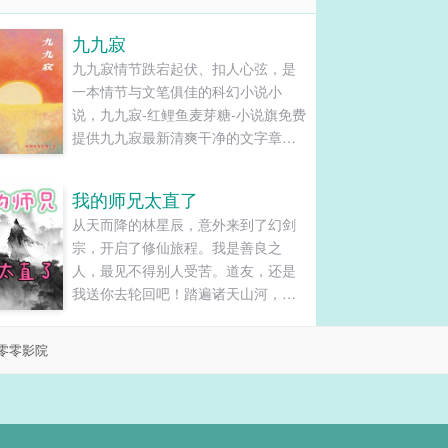
九九寂
九九寂情节跌宕起伏、扣人心弦，是
一本情节与文笔俱佳的科幻小说小
说，九九寂-红鲤鱼麦芽糖-小说旗免费
提供九九寂最新清爽干净的文字章节
在线阅读和TXT下载。...
我的师兄太直了
从天而降的林星辰，意外来到了幻剑
宗，开启了修仙旅程。我是善良之
人，最见不得别人受苦。道友，还是
我送你去轮回吧！踏遍诸天山河，我
亦傲然屹立。......
零零影院