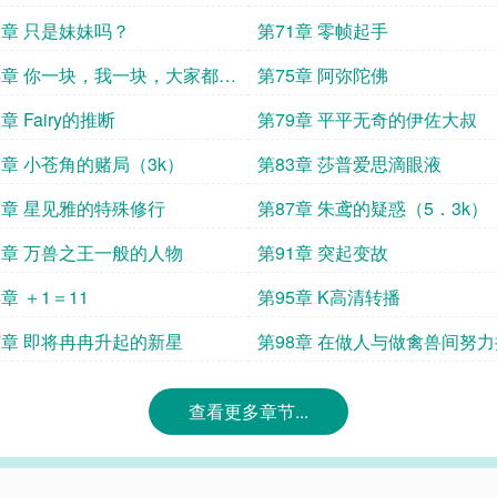
0章 只是妹妹吗？
第71章 零帧起手
4章 你一块，我一块，大家都不
第75章 阿弥陀佛
了。
章 Fairy的推断
第79章 平平无奇的伊佐大叔
2章 小苍角的赌局（3k）
第83章 莎普爱思滴眼液
6章 星见雅的特殊修行
第87章 朱鸢的疑惑（5．3k）
0章 万兽之王一般的人物
第91章 突起变故
4章 ＋1＝11
第95章 K高清转播
7章 即将冉冉升起的新星
第98章 在做人与做禽兽间努
查看更多章节...