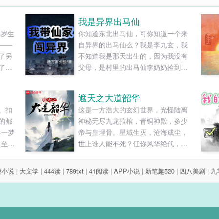
我是异界出马仙
5岁生
你知道东北出马仙，可你知道一个来
——
自异界的出马仙么？我是李九玄，我
了另
不知道我是那天出生的，因为我没有
了一
父母，是村里的出马仙李奶奶捡到后
从此他
养大的……......
妈妈，
遮天之大道韶华
叫沐福福，
、扣
这是一方浩大的玄幻世界，光怪陆离
5岁时
的都
神秘无尽九龙拉棺，青铜神殿，多少
-一梦
帝与皇埋骨。星域生灭，沧海成尘，
力至诸
世上谁人能不死？任你风华绝代，到
阅读
头来也终将化成一抔黄土。虫鸣一世
不过秋，你我一样在争渡。一个穿越
费小说
|
大文学
|
444读
|
789txt
|
41阅读
|
APP小说
|
新笔趣520
|
四八美剧
|
九
之人，行走在这苍茫天地...谁在红尘
尽头，独叹浮生远？登天路，踏歌
行，弹指遮天！（注：女主文，变
单）见证过西皇证道，看恒宇风流，