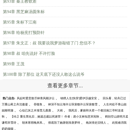
第93章 秦王教钦差
第94章 黑芝麻汤圆朱标
第95章 朱标下江南
第96章 给杨宪打预防针
第97章 朱文正：叔 我要说我梦游敲错了门 您信不？
第98章 叔 咱先说好 不许打脸
第99章 王茂
第100章 除了那位 这天底下还没人敢这么说爷
查看更多章节...
、
、
热门点击:
风起时爱意散尽林青风顾汐云
锦绣人生[快穿]爱伊莎越安安
回头看，轻舟已过
、
、
、
万重山蒋之舟沈傲凝
吞噬鱼
林深不知云海许云琛裴馥许云琛裴馥雪
人生何处不青山姐
、
、
、
姐顾明澈
心似已灰之木项雪儿鹿鹿
大祸
我死后，爹娘和夫君一个都没疯江寻时连道
、
、
秋
【HL】重生黑化后，她逼总裁以死谢罪！ 作者：易小文林知意宋宛秋
鹤别空山踏明月孟
、
、
、
、
谦荀宋雪诗
朝来寒雨晚来风
彻底毁了她唐朝淮唐梦绮
炮灰情史旧情人
此恨难消我
、
奶奶烟烟