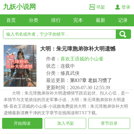
九妖小说网
书架
登录
首页
分类
排行
完本
最新
记录
大明：朱元璋胞弟弥补大明遗憾
作者：
喜欢王语嫣的小山雀
状态：连载中
分类：修真武侠
最近更新：
第837章 老奴习惯了
更新时间：2026-07-30 12:55:39
大明：朱元璋胞弟弥补大明遗憾情节跌宕起伏、扣人心弦，是一
本情节与文笔俱佳的历史军事小说，大明：朱元璋胞弟弥补大明遗
憾-喜欢王语嫣的小山雀-小说旗免费提供大明：朱元璋胞弟弥补大明
遗憾最新清爽干净的文字章节在线阅读和TXT下载。
开始阅读
加入书架
章节目录