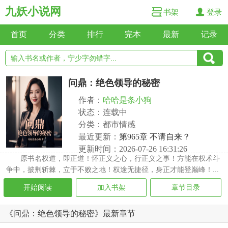
九妖小说网
书架
登录
首页
分类
排行
完本
最新
记录
问鼎：绝色领导的秘密
作者：
哈哈是条小狗
状态：连载中
分类：都市情感
最近更新：
第965章 不请自来？
更新时间：2026-07-26 16:31:26
原书名权道，即正道！怀正义之心，行正义之事！方能在权术斗
争中，披荆斩棘，立于不败之地！权途无捷径，身正才能登巅峰！...
开始阅读
加入书架
章节目录
《问鼎：绝色领导的秘密》最新章节