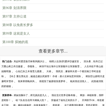
第96章 划清界限
第97章 主持公道
第98章 以免夜长梦多
第99章 这就是女人
第100章 探她的底
查看更多章节...
、
、
热门点击:
风起时爱意散尽林青风顾汐云
锦绣人生[快穿]爱伊莎越安安
回头看，轻舟已过
、
、
、
万重山蒋之舟沈傲凝
吞噬鱼
林深不知云海许云琛裴馥许云琛裴馥雪
人生何处不青山姐
、
、
、
姐顾明澈
心似已灰之木项雪儿鹿鹿
大祸
我死后，爹娘和夫君一个都没疯江寻时连道
、
、
秋
【HL】重生黑化后，她逼总裁以死谢罪！ 作者：易小文林知意宋宛秋
鹤别空山踏明月孟
、
、
、
、
谦荀宋雪诗
朝来寒雨晚来风
彻底毁了她唐朝淮唐梦绮
炮灰情史旧情人
此恨难消我
、
奶奶烟烟
、
、
更新榜单:
师妹别脑补了，师兄真的是凡人
我在玄幻世界召唤奇物
网游：神级刺客，我即
、
、
、
是暗影！
啥？队友住在阿卡姆疯人院？
穿越成了福岛正则庶出子
开局联手OK，缔造紫
、
、
、
、
金王朝
神：赐你S级偷窃，你拿来偷我？
唐奇谭
这个师尊强到离谱，竟然还要苟
派