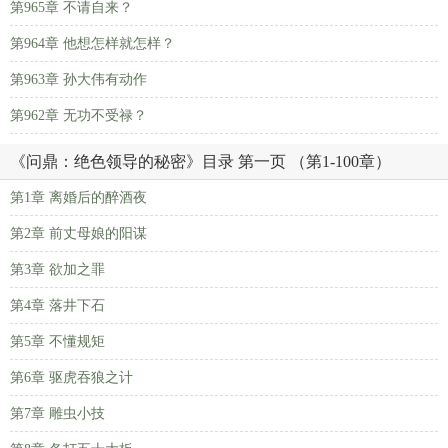
第965章 不请自来？
第964章 他想怎样就怎样？
第963章 孙大伟有动作
第962章 无功不受禄？
《问鼎：绝色领导的秘密》目录 第一页 （第1-100章）
第1章 离婚后的醉酒夜
第2章 前丈母娘的阳谋
第3章 欲加之罪
第4章 落井下石
第5章 不懂规矩
第6章 驱虎吞狼之计
第7章 雕虫小技