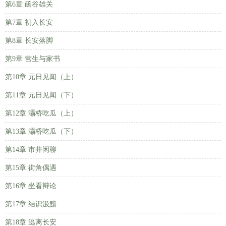
第6章 函谷雄关
第7章 初入长安
第8章 长安落脚
第9章 营生与家书
第10章 元日见闻（上）
第11章 元日见闻（下）
第12章 灞桥吃瓜（上）
第13章 灞桥吃瓜（下）
第14章 市井闲聊
第15章 街角偶遇
第16章 坐看辩论
第17章 结识汲黯
第18章 逃离长安