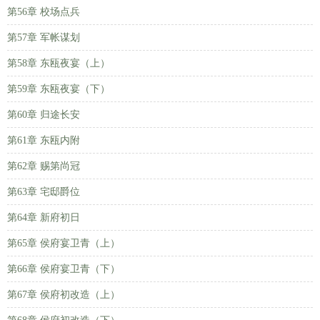
第56章 校场点兵
第57章 军帐谋划
第58章 东瓯夜宴（上）
第59章 东瓯夜宴（下）
第60章 归途长安
第61章 东瓯内附
第62章 赐第尚冠
第63章 宅邸爵位
第64章 新府初日
第65章 侯府宴卫青（上）
第66章 侯府宴卫青（下）
第67章 侯府初改造（上）