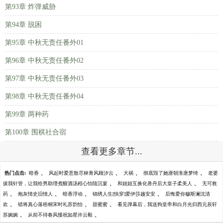
第93章 炸弹威胁
第94章 脱困
第95章 中秋无责任番外01
第96章 中秋无责任番外02
第97章 中秋无责任番外03
第98章 中秋无责任番外04
第99章 两种药
第100章 围棋社合宿
查看更多章节...
、
、
、
、
热门点击:
暗香
风起时爱意散尽林青风顾汐云
大祸
彻底毁了她唐朝淮唐梦绮
老婆
、
、
拔我针管，让我给男助理煮醒酒汤程心怡陆沉宴
和姐姐互换化兽丹后大皇子柔美人
无可救
、
、
、
、
药
炮灰情史旧情人
暗香浮动
锦绣人生[快穿]爱伊莎越安安
后悔爱你穆斯澜沈清
、
、
、
欢
错将真心落梧桐宋时礼苏韵怡
甜蜜蜜
看见弹幕后，我送狗皇帝和白月光归西元辰轩
、
、
苏婉婉
从前不待春风慢祝如星许云毅