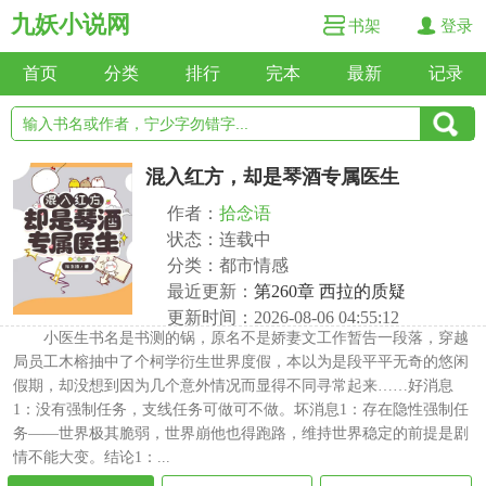
九妖小说网
书架
登录
首页
分类
排行
完本
最新
记录
混入红方，却是琴酒专属医生
作者：
拾念语
状态：连载中
分类：都市情感
最近更新：
第260章 西拉的质疑
更新时间：2026-08-06 04:55:12
小医生书名是书测的锅，原名不是娇妻文工作暂告一段落，穿越
局员工木榕抽中了个柯学衍生世界度假，本以为是段平平无奇的悠闲
假期，却没想到因为几个意外情况而显得不同寻常起来……好消息
1：没有强制任务，支线任务可做可不做。坏消息1：存在隐性强制任
务——世界极其脆弱，世界崩他也得跑路，维持世界稳定的前提是剧
情不能大变。结论1：...