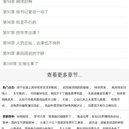
第94章 网球好啊
第95章 侯书记要动一动了
第96章 软是不行的
第97章 想学李达康？
第98章 人穷志短，达康也不例外
第99章 暴风雨前的宁静
第100章 京海出事了
查看更多章节...
、
、
、
热门点击:
假千金遇上真绿茶宋灵灵宋毅然
此恨难消我奶奶烟烟
味你而来
炮灰情史旧
、
、
、
、
情人
无可救药
代码被掉包后，销冠不干了魏南晨季明磊
失效攻略裴安桑宁
朝来寒
、
、
、
、
雨晚来风
从前不待春风慢祝如星许云毅
大祸
心似已灰之木项雪儿鹿鹿
暗香浮
、
、
、
、
动
后悔爱你穆斯澜沈清欢
风起时爱意散尽林青风顾汐云
旧爱泯灭程衍之柳欣欣
、
、
、
更新榜单:
动骨恢情
穿书六零，替身她闪婚随军了
氪金仙尊：首先6元即赠绝色剑仙
、
、
斩神：我的宝可梦能斩神
欠债三个亿？我诡异世界打工暴富
新兵连，我被直招进特种部
、
、
、
、
队
公路求生，我靠每日情报当捡漏王
凡人尘骨
重生回到选秀当天，安陵容杀疯了