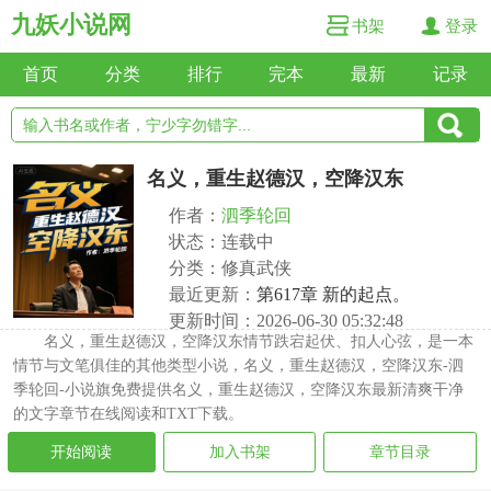
九妖小说网
书架
登录
首页
分类
排行
完本
最新
记录
名义，重生赵德汉，空降汉东
作者：
泗季轮回
状态：连载中
分类：修真武侠
最近更新：
第617章 新的起点。
更新时间：2026-06-30 05:32:48
名义，重生赵德汉，空降汉东情节跌宕起伏、扣人心弦，是一本
情节与文笔俱佳的其他类型小说，名义，重生赵德汉，空降汉东-泗
季轮回-小说旗免费提供名义，重生赵德汉，空降汉东最新清爽干净
的文字章节在线阅读和TXT下载。
开始阅读
加入书架
章节目录