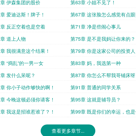
2章 伊森集团的股价
第63章 小姐不见了！
6章 爱迪达斯！牌子！
第67章 这张脸怎么感觉有点眼
0章 反正空着也是空着
第71章 净是些闹心事儿
4章 道上人物
第75章 是不是我妈让你来的？
8章 我很满意这个结果！
第79章 你是这家公司的投资人
2章 “捣乱”的一男一女
第83章 妈，我选第一种
6章 发什么呆呢？
第87章 你怎么不帮我哥铺床呀
0章 你小子动作够快的啊！
第91章 普通的同学关系
4章 今晚这顿必须你请客！
第95章 这就是辅导员？
8章 我这是招谁惹谁了？！
第99章 既是你们的幸运，也
的不幸
查看更多章节...