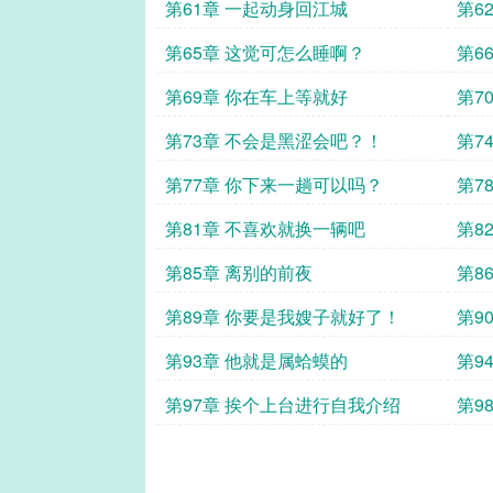
第61章 一起动身回江城
第6
第65章 这觉可怎么睡啊？
第6
第69章 你在车上等就好
第7
第73章 不会是黑涩会吧？！
第7
第77章 你下来一趟可以吗？
第7
第81章 不喜欢就换一辆吧
第8
第85章 离别的前夜
第8
第89章 你要是我嫂子就好了！
第9
第93章 他就是属蛤蟆的
第9
第97章 挨个上台进行自我介绍
第9