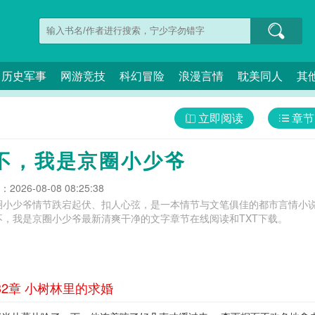
历史军事
网游竞技
科幻冒险
浪漫言情
耽美同人
其
立即阅读
章节
不，我是京圈小少爷
026-08-08 08:25:38
圈小少爷情节跌宕起伏、扣人心弦，是一本情节与文笔俱佳的都市言情小说
不，我是京圈小少爷最新清爽干净的文字章节在线阅读和TXT下载。
2章 小树林里的求婚