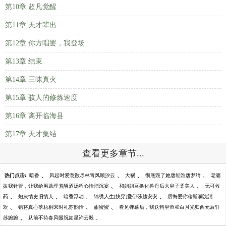
第10章 超凡觉醒
第11章 天才辈出
第12章 你方唱罢，我登场
第13章 结束
第14章 三昧真火
第15章 骇人的修炼速度
第16章 离开临海县
第17章 天才集结
查看更多章节...
、
、
、
、
热门点击:
暗香
风起时爱意散尽林青风顾汐云
大祸
彻底毁了她唐朝淮唐梦绮
老婆
、
、
拔我针管，让我给男助理煮醒酒汤程心怡陆沉宴
和姐姐互换化兽丹后大皇子柔美人
无可救
、
、
、
、
药
炮灰情史旧情人
暗香浮动
锦绣人生[快穿]爱伊莎越安安
后悔爱你穆斯澜沈清
、
、
、
欢
错将真心落梧桐宋时礼苏韵怡
甜蜜蜜
看见弹幕后，我送狗皇帝和白月光归西元辰轩
、
、
苏婉婉
从前不待春风慢祝如星许云毅