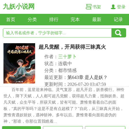
九妖小说网
书架
登录
首页
分类
排行
完本
最新
记录
超凡觉醒，开局获得三昧真火
作者：
三十萝卜
状态：连载中
分类：都市情感
最近更新：
第643章 是人是妖？
更新时间：2026-07-20 03:47:59
百年前，蓝星迎来神临。灵气复苏，超凡开启，妖兽横行。神怜
世人，降下天赋，人人都可超凡觉醒，获得超凡力量，抵御妖兽。超
凡天赋，众生平等，所获天赋，皆有可能。萧惟青看着自己的面
板，“真的平等吗？这是不是有点超模了？”自此，从三昧真火开始，
萧惟青遇妖斩妖，遇神斩神。多年以后。萧惟青看向面前虚伪的
神，“那谁，你那位置我瞧着...