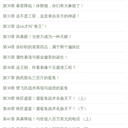
第30章 暴君降临！休斯顿，你们有大麻烦了！
第31章 这不是三双，这是来自东方的神迹！
第32章 这tm才叫“卷王”！
第33章 风暴眼！当努力成为一种天赋！
第34章 洛杉矶的凌晨四点，属于两个偏执狂
第35章 属性暴涨与紫金徽章的诞生！
第36章 这王朝，咋看着像个豆腐渣工程？
第37章 跑死那头三百斤的鲨鱼！
第38章 禁飞区战术再现与崩溃的鲨鱼
第39章 铁匠盛宴！遛鲨鱼战术名扬天下！（上）
第40章 铁匠盛宴！遛鲨鱼战术名扬天下！（下）
第41章 风暴降临！与价值八百万美元的电话 （上）