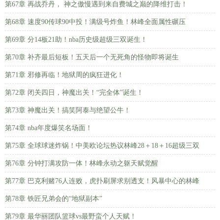
第67章 再战乔丹， 神之傲慢遇到来自费城之巅的降维打击！
第68章 速度90传球90中投！满级号炸鱼！林峰全面属性碾压
第69章 分14板21助！nba历史级超级三双诞生！
第70章 补齐最后短板！五天后一个无死角的怪物即将诞生
第71章 邪修再临！地狱周的疯狂进化！
第72章 闭关四日，神魔出关！“完全体”诞生！
第73章 神魔出关！搞笑阿泰与绝望公牛！
第74章 nba年度爆笑名场面！
第75章 全球球迷炸锅！中美欧论坛热议林峰28＋18＋16超级三双
第76章 分钟打满攻防一体！林峰永动之躯天赋觉醒
第77章 巴克利赌76人连败，虎扑刷屏求别透支！风暴中心的林峰
第78章 铁匠兄弟会的“地狱副本”
第79章 最华丽团队篮球vs最野蛮个人天赋！