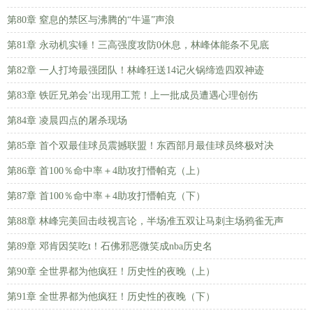
第80章 窒息的禁区与沸腾的“牛逼”声浪
第81章 永动机实锤！三高强度攻防0休息，林峰体能条不见底
第82章 一人打垮最强团队！林峰狂送14记火锅缔造四双神迹
第83章 铁匠兄弟会’出现用工荒！上一批成员遭遇心理创伤
第84章 凌晨四点的屠杀现场
第85章 首个双最佳球员震撼联盟！东西部月最佳球员终极对决
第86章 首100％命中率＋4助攻打懵帕克（上）
第87章 首100％命中率＋4助攻打懵帕克（下）
第88章 林峰完美回击歧视言论，半场准五双让马刺主场鸦雀无声
第89章 邓肯因笑吃t！石佛邪恶微笑成nba历史名
第90章 全世界都为他疯狂！历史性的夜晚（上）
第91章 全世界都为他疯狂！历史性的夜晚（下）