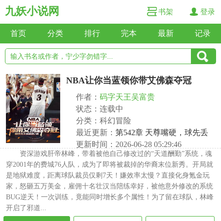
九妖小说网
书架
登录
首页
分类
排行
完本
最新
记录
NBA让你当蓝领你带艾佛森夺冠
作者：
码字天王吴富贵
状态：连载中
分类：科幻冒险
最近更新：
第542章 天尊嘴硬，球先丢
更新时间：2026-06-28 05:29:46
资深游戏肝帝林峰，带着被他自己修改过的“天道酬勤”系统，魂
穿2001年的费城76人队，成为了即将被裁掉的华裔末位新秀。开局就
是地狱难度，距离球队裁员仅剩7天！嫌效率太慢？直接化身氪金玩
家，怒砸五万美金，雇佣十名壮汉当陪练幸好，被他意外修改的系统
BUG逆天！一次训练，竟能同时增长多个属性！为了留在球队，林峰
开启了邪道...