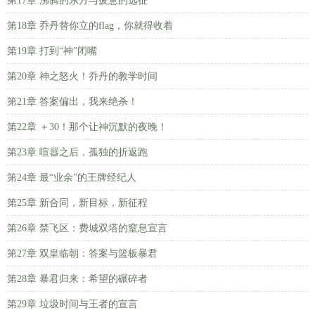
第17章 沸腾的东方与疲惫的远征
第18章 乔丹替你立的flag，你就得收着
第19章 打到“神”闭嘴
第20章 神之怒火！乔丹的教学时间
第21章 答案偏出，我来绝杀！
第22章 ＋30！那个让神沉默的夜晚！
第23章 喧嚣之后，孤独的折返跑
第24章 最“业余”的王牌经纪人
第25章 新合同，新目标，新征程
第26章 禁飞区：费城双塔的窒息宣言
第27章 双皇临朝：答案与篮板暴君
第28章 暴君归来：希望的碾碎者
第29章 垃圾时间与王者的宣言