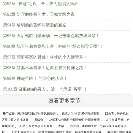
第92章 “神迹”之夜：全世界为他陷入疯狂
第93章 防守的终极艺术：天赋觉醒之夜
第94章 黎明前的苦练与清晨的邂逅
第95章 天后驾临引爆全场！一记击掌点燃费城风暴！
第96章 场下坐着答案和上帝！林峰的“场边指导天团”！
第97章 理解答案的孤独！林峰的个人接管秀！
第98章 答案不再孤单！迈向五双的封神之路！
第99章 神迹再临！ 与甜心的庆典！
第100章 征服nba的男人， 被一个承诺“将军”！
查看更多章节...
、
、
热门点击:
风起时爱意散尽林青风顾汐云
锦绣人生[快穿]爱伊莎越安安
回头看，轻舟已过
、
、
、
万重山蒋之舟沈傲凝
吞噬鱼
林深不知云海许云琛裴馥许云琛裴馥雪
人生何处不青山姐
、
、
、
姐顾明澈
心似已灰之木项雪儿鹿鹿
大祸
我死后，爹娘和夫君一个都没疯江寻时连道
、
、
秋
【HL】重生黑化后，她逼总裁以死谢罪！ 作者：易小文林知意宋宛秋
鹤别空山踏明月孟