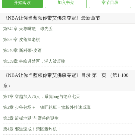
开始阅读
加入书架
章节目录
《NBA让你当蓝领你带艾佛森夺冠》最新章节
第542章 天尊嘴硬，球先丢
第550章 皮蓬摆老棋
第540章 斯科蒂·皮蓬
第539章 林峰进禁区，湖人被反咬
《NBA让你当蓝领你带艾佛森夺冠》目录 第一页 （第1-100
章）
第1章 穿越加入76人，系统bug与绝命七天
第2章 少爷包场＋十铁匠轮班＝篮板外挂速成班
第3章 篮板地狱”与野兽的诞生
第4章 邪道速成！禁区轰炸机！