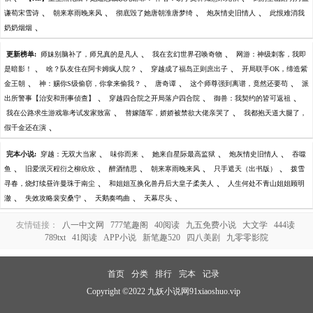
、
、
、
、
谦荀宋雪诗
朝来寒雨晚来风
彻底毁了她唐朝淮唐梦绮
炮灰情史旧情人
此恨难消我
、
奶奶烟烟
、
、
更新榜单:
师妹别脑补了，师兄真的是凡人
我在玄幻世界召唤奇物
网游：神级刺客，我即
、
、
、
是暗影！
啥？队友住在阿卡姆疯人院？
穿越成了福岛正则庶出子
开局联手OK，缔造紫
、
、
、
、
金王朝
神：赐你S级偷窃，你拿来偷我？
唐奇谭
这个师尊强到离谱，竟然还要苟
派
、
、
、
出所警事【治安和刑事侦查】
穿越四合院之开局落户四合院
御兽：我契约的皆可返祖
、
、
我在公路求生游戏靠考试发家致富
替嫁随军，娇娇被禁欲大佬亲哭了
我都抱天道大腿了，
、
假千金还在演
、
、
、
、
完本小说:
穿越：无双大当家
味你而来
她来自星际最高监狱
炮灰情史旧情人
吞噬
、
、
、
、
、
鱼
旧爱泯灭程衍之柳欣欣
醉酒情思
朝来寒雨晚来风
只手遮天（出书版）
拨雪
、
、
寻春，烧灯续昼许曼珠于南尘
和姐姐互换化兽丹后大皇子柔美人
人生何处不青山姐姐顾明
、
、
、
、
澈
失效攻略裴安桑宁
天鹅奏鸣曲
天幕尽头
友情链接：
八一中文网
777笔趣阁
40阅读
九五免费小说
大文学
444读
789txt
41阅读
APP小说
新笔趣520
四八美剧
九零零影院
首页
分类
排行
完本
记录
Copyright ©2022 九妖小说网91xiaoshuo.vip