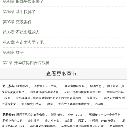
第93章 服部平次追来了
第94章 马甲快掉了
第95章 突发案件
第96章 不该出现的人
第97章 有点太玄学了吧
第98章 红子
第1章 开局获得四合院战神
查看更多章节...
、
、
、
、
热门点击:
暗香浮动
只手遮天（出书版）
朝来寒雨晚来风
醉酒情思
假千金遇上真
、
、
、
绿茶宋灵灵宋毅然
后悔爱你穆斯澜沈清欢
从前不待春风慢祝如星许云毅
六零年代汽车
、
、
、
工程师
看见弹幕后，我送狗皇帝和白月光归西元辰轩苏婉婉
天幕尽头
锦绣人生[快穿]爱
、
、
、
、
、
伊莎越安安
炮灰情史旧情人
异间
彻底毁了她唐朝淮唐梦绮
吞噬鱼
、
、
、
、
更新榜单:
恐同直男沦为好孕虫母
良药与他
礼物（1V1）
甄嬛传：一人一个金手指
、
、
、
、
、
、
阴郁小狗心尖宠
盖世悍卒
市井小户女
N朵莲
恶夏
小哑巴（1v1H 校园）
反
、
、
、
派让我去勾引少侠
修仙从捡到玉牌开始
关于鼬不仅是弟控还是兄控这件事
我把哥哥的