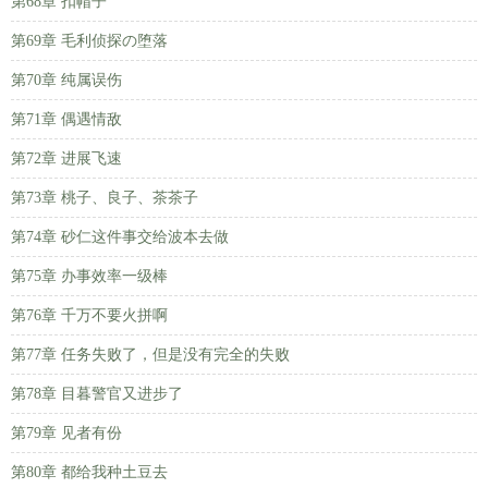
第68章 扣帽子
第69章 毛利侦探の堕落
第70章 纯属误伤
第71章 偶遇情敌
第72章 进展飞速
第73章 桃子、良子、茶茶子
第74章 砂仁这件事交给波本去做
第75章 办事效率一级棒
第76章 千万不要火拼啊
第77章 任务失败了，但是没有完全的失败
第78章 目暮警官又进步了
第79章 见者有份
第80章 都给我种土豆去