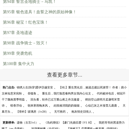
第94章 誓言圣地骑士－马凯！
第95章 银色道具！血誓之神的原始神像！
第96章 秘宝！红色宝珠！
第97章 圣地遗迹
第98章 战争骑士－毁灭！
第99章 突袭危机
第100章 集中火力
查看更多章节...
、
热门点击:
锦绣人生[快穿]爱伊莎越安安
【HL】重生黑化后，她逼总裁以死谢罪！ 作者：易小
、
、
、
文林知意宋宛秋
吞噬鱼
重生后，我打脸恶毒狗男女我内心论文
代码被掉包后，销冠不
、
、
干了魏南晨季明磊
回头看，轻舟已过万重山蒋之舟沈傲凝
鹤别空山踏明月孟谦荀宋雪
、
、
、
、
、
诗
暗香浮动
朝来寒雨晚来风
此恨难消我奶奶烟烟
心似已灰之木项雪儿鹿鹿
天
、
、
、
、
幕尽头
【骨科】玻璃房（1v2H）
无可救药
炮灰情史旧情人
、
、
更新榜单:
遗物（古言1v1）
《岛屿潮信》【豪门先婚后爱 1V1 H】
我把哥哥的黑道势力
、
、
、
睡了（np 含骨科）
玲珑阁秘事（古代NP）
【海贼王】恋爱哪有一帆风顺（剧情NP）