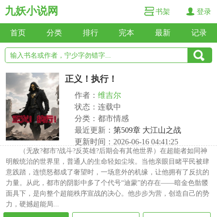
九妖小说网
书架
登录
首页
分类
排行
完本
最新
记录
正义！执行！
作者：
维吉尔
状态：连载中
分类：都市情感
最近更新：
第509章 大江山之战
更新时间：2026-06-16 04:41:25
（无敌?都市?战斗?反英雄?后期会有其他世界）在超能者如同神
明般统治的世界里，普通人的生命轻如尘埃。当他亲眼目睹平民被肆
意践踏，连愤怒都成了奢望时，一场意外的机缘，让他拥有了反抗的
力量。从此，都市的阴影中多了个代号“迪蒙”的存在——暗金色骷髅
面具下，是向整个超能秩序宣战的决心。他步步为营，创造自己的势
力，硬撼超能局...