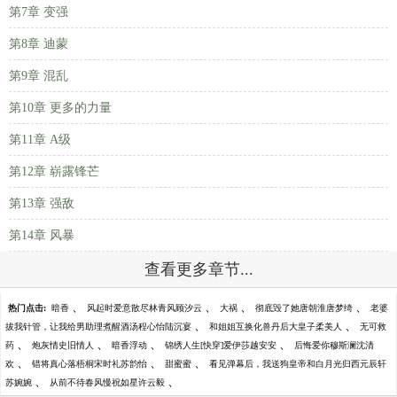
第7章 变强
第8章 迪蒙
第9章 混乱
第10章 更多的力量
第11章 A级
第12章 崭露锋芒
第13章 强敌
第14章 风暴
查看更多章节...
、
、
、
、
热门点击:
暗香
风起时爱意散尽林青风顾汐云
大祸
彻底毁了她唐朝淮唐梦绮
老婆
、
、
拔我针管，让我给男助理煮醒酒汤程心怡陆沉宴
和姐姐互换化兽丹后大皇子柔美人
无可救
、
、
、
、
药
炮灰情史旧情人
暗香浮动
锦绣人生[快穿]爱伊莎越安安
后悔爱你穆斯澜沈清
、
、
、
欢
错将真心落梧桐宋时礼苏韵怡
甜蜜蜜
看见弹幕后，我送狗皇帝和白月光归西元辰轩
、
、
苏婉婉
从前不待春风慢祝如星许云毅