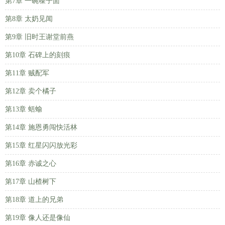
第7章 一碗噪子面
第8章 太奶见闻
第9章 旧时王谢堂前燕
第10章 石碑上的刻痕
第11章 贼配军
第12章 卖个橘子
第13章 蛞蝓
第14章 施恩勇闯快活林
第15章 红星闪闪放光彩
第16章 赤诚之心
第17章 山楂树下
第18章 道上的兄弟
第19章 像人还是像仙