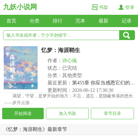
九妖小说网
书架
登录
首页
分类
排行
完本
最新
记录
忆梦：海涯鞘生
作者：
诗心疯
状态：已完结
分类：其他类型
最近更新：
第455章 你应当感恩它们的忠诚
更新时间：2026-06-12 17:30:30
渴望，守望，是梦开始的地方；不忘，遗忘，是隐蔽角落的悠长.
——岁月云游...
开始阅读
加入书架
章节目录
《忆梦：海涯鞘生》最新章节