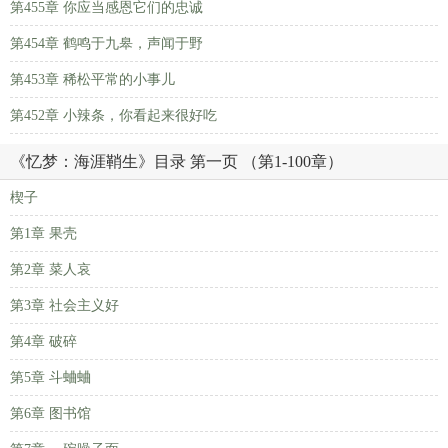
第455章 你应当感恩它们的忠诚
第454章 鹤鸣于九皋，声闻于野
第453章 稀松平常的小事儿
第452章 小辣条，你看起来很好吃
《忆梦：海涯鞘生》目录 第一页 （第1-100章）
楔子
第1章 果壳
第2章 菜人哀
第3章 社会主义好
第4章 破碎
第5章 斗蛐蛐
第6章 图书馆