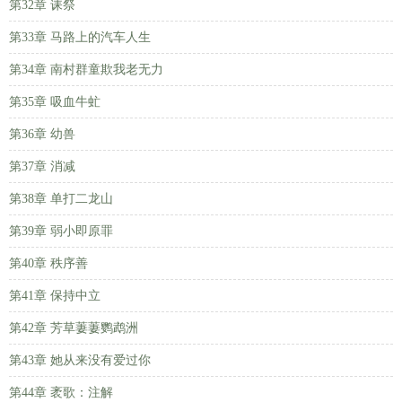
第32章 诔祭
第33章 马路上的汽车人生
第34章 南村群童欺我老无力
第35章 吸血牛虻
第36章 幼兽
第37章 消减
第38章 单打二龙山
第39章 弱小即原罪
第40章 秩序善
第41章 保持中立
第42章 芳草萋萋鹦鹉洲
第43章 她从来没有爱过你
第44章 袤歌：注解