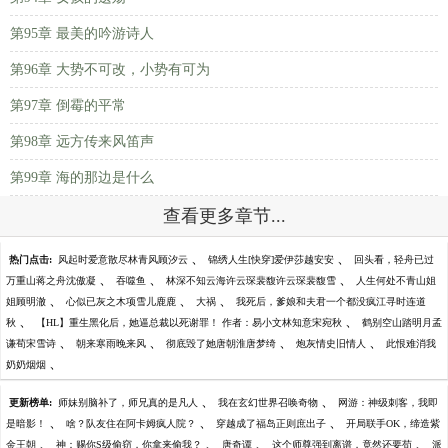
第95章 最美的吟游诗人
第96章 大势不可改，小势有可为
第97章 倒霉的平常
第98章 远方传来风笛声
第99章 海的那边是什么
查看更多章节...
、
、
热门点击:
风起时爱意散尽林青风顾汐云
锦绣人生[快穿]爱伊莎越安安
回头看，轻舟已过
、
、
、
万重山蒋之舟沈傲凝
吞噬鱼
林深不知云海许云琛裴馥许云琛裴馥雪
人生何处不青山姐
、
、
、
姐顾明澈
心似已灰之木项雪儿鹿鹿
大祸
我死后，爹娘和夫君一个都没疯江寻时连道
、
、
秋
【HL】重生黑化后，她逼总裁以死谢罪！ 作者：易小文林知意宋宛秋
鹤别空山踏明月孟
、
、
、
、
谦荀宋雪诗
朝来寒雨晚来风
彻底毁了她唐朝淮唐梦绮
炮灰情史旧情人
此恨难消我
、
奶奶烟烟
、
、
更新榜单:
师妹别脑补了，师兄真的是凡人
我在玄幻世界召唤奇物
网游：神级刺客，我即
、
、
、
是暗影！
啥？队友住在阿卡姆疯人院？
穿越成了福岛正则庶出子
开局联手OK，缔造紫
、
、
、
、
金王朝
神：赐你S级偷窃，你拿来偷我？
唐奇谭
这个师尊强到离谱，竟然还要苟
派