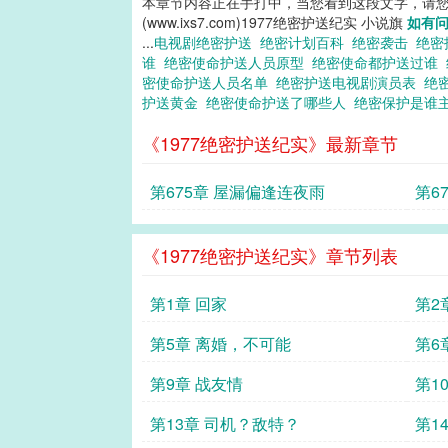
本章节内容正在手打中，当您看到这段文字，请
(www.ixs7.com)1977绝密护送纪实 小说旗
如有
...
电视剧绝密护送
绝密计划百科
绝密袭击
绝密
谁
绝密使命护送人员原型
绝密使命都护送过谁
密使命护送人员名单
绝密护送电视剧演员表
绝
护送黄金
绝密使命护送了哪些人
绝密保护是谁
《1977绝密护送纪实》最新章节
第675章 屋漏偏逢连夜雨
第6
《1977绝密护送纪实》章节列表
第1章 回家
第2
第5章 离婚，不可能
第6
第9章 战友情
第1
第13章 司机？敌特？
第1