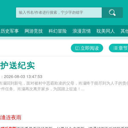
历史军事
网游竞技
科幻冒险
浪漫言情
耽美同人
其
立即阅读
章节
密护送纪实
026-08-03 13:47:53
年的肖灡回到新屯，面对被村中恶霸欺凌的父母，肖灡终于能尽到为人子的
件任务。肖灡再次离开家乡，为国踏上征途！...
偏逢连夜雨