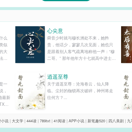
心尖意
什么
舜音少时就与穆长洲处不来，她矜
类似
贵，他话少，寥寥几次见面，她也只
的大
是跟着别人客气疏离地称他一声：“穆
法修
二哥。” 那年他年方十七就高中进士，
归到
名冠二都。曲江夜宴上，无数豪门大
会是s
族想招其为婿，连父亲也动了牵线联
逍遥至尊
归类
姻的心。 舜音只远远看了一眼人群中
是一
关于逍遥至尊：沧海卷云，仙人降
央那人文弱白净的模样，便摇了摇
说，
临。尘封的枷锁再次破碎，神州将走
头：“我与他不是一路人。” 此后天各
隐最新
往何方？...
一方，再无交集，料想各自都有光明
XT
前景…… 何曾想过，多年后再见，二
人全没了当年模样。 更没想过有朝一
日，他会让她柔情蜜意地唤他“二郎”～
费小说
|
大文学
|
444读
|
789txt
|
41阅读
|
APP小说
|
新笔趣520
|
四八美剧
|
九
“现在你我是一路人了？” 竹马天降，