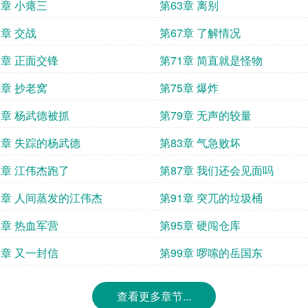
2章 小瘪三
第63章 离别
6章 交战
第67章 了解情况
0章 正面交锋
第71章 简直就是怪物
4章 抄老窝
第75章 爆炸
8章 杨武德被抓
第79章 无声的较量
2章 失踪的杨武德
第83章 气急败坏
6章 江伟杰跑了
第87章 我们还会见面吗
0章 人间蒸发的江伟杰
第91章 突兀的垃圾桶
4章 热血军营
第95章 硬闯仓库
8章 又一封信
第99章 啰嗦的岳国东
查看更多章节...