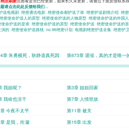
您
稍后刷新
页面看是否已经更新，如果长久未更新，请通过下面反馈联系我
问题请点击此处反馈给我们
...
护送电视剧
绝密袭击电影
绝密使命都护送了谁
绝密护送剧情介绍
绝
绝密使命护送人的原型
绝密使命护送的人物原型
绝密使命护送的外国
密使命护送的是谁
绝密使命护送的原型
绝密使命护送
绝密使命护送的
主演的
绝密使命护送路线
no.96绝密计划
电视剧绝密护送全集
绝密护
74章 朱勇横死，耿静道真死因
第673章 退缩，真的才是唯一
吗？
章 我姐呢？
第3章 姐姐回家
章 我啥也没干
第7章 人情世故
0章 今夜不太平
第11章 被关
4章 是我，肖灡
第15章 出发