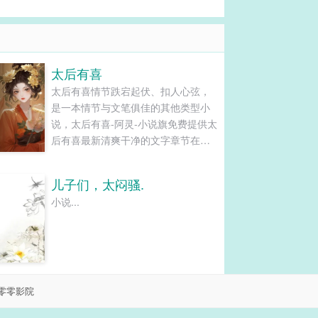
太后有喜
太后有喜情节跌宕起伏、扣人心弦，
是一本情节与文笔俱佳的其他类型小
说，太后有喜-阿灵-小说旗免费提供太
后有喜最新清爽干净的文字章节在线
阅读和TXT下载。...
儿子们，太闷骚.
小说...
零零影院