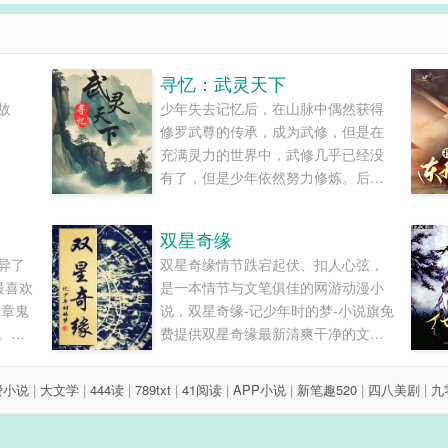
寻忆：武灵天下
故
少年失去记忆后，在山脉中偶然获得
修罗武尊的传承，成为武修，但是在
充满灵力的世界中，武修几乎已经没
有了，但是少年依然努力修炼。后
来，又发现自己还可以修炼灵力，于
是便开始灵武双修。为了找回自己的
双星奇缘
记忆，也为了达到世界之最。他踏上
异了
双星奇缘情节跌宕起伏、扣人心弦，
了漫长的征途，一路上挑战各路强
最喜欢
是一本情节与文笔俱佳的网游动漫小
者，不断磨练自己的技艺?。心中暗暗
一章鬼
说，双星奇缘-记少年时的梦-小说旗免
发誓，一定要突破重重困难，实现......
。刘
费提供双星奇缘最新清爽干净的文字
了办
章节在线阅读和TXT下载。...
没完
费小说
|
大文学
|
444读
|
789txt
|
41阅读
|
APP小说
|
新笔趣520
|
四八美剧
|
九
。雨
仅影