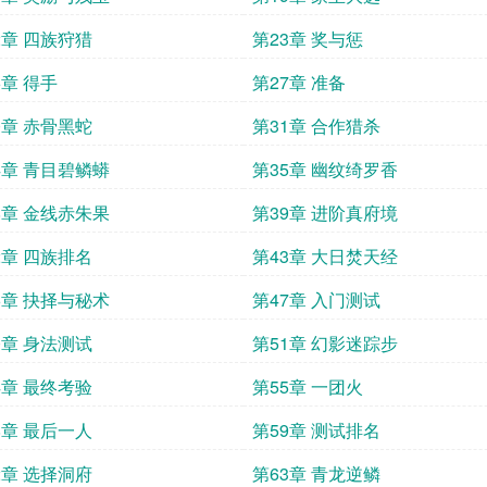
2章 四族狩猎
第23章 奖与惩
6章 得手
第27章 准备
0章 赤骨黑蛇
第31章 合作猎杀
4章 青目碧鳞蟒
第35章 幽纹绮罗香
8章 金线赤朱果
第39章 进阶真府境
2章 四族排名
第43章 大日焚天经
6章 抉择与秘术
第47章 入门测试
0章 身法测试
第51章 幻影迷踪步
4章 最终考验
第55章 一团火
8章 最后一人
第59章 测试排名
2章 选择洞府
第63章 青龙逆鳞