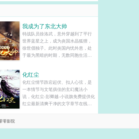
我成为了东北大帅
特战队员徐洛武，意外穿越到了平行
世界蓝星之上，成为炎国水晶狐狸，
徐世倡独子。此时炎国内忧外患，处
于最为黑暗的时期，无数同胞生活在
水深火热，国内争斗不断，洋人不断
压迫，民族国家处于最危险的时刻，
化红尘
尤其是东夷鬼子虎视眈眈。在这个紧
化红尘情节跌宕起伏、扣人心弦，是
要关头，徐洛武毅然投身军旅，拯救
一本情节与文笔俱佳的玄幻魔法小
炎国拯救无数的同胞。将炎国打造为
说，化红尘-彭卿越-小说旗免费提供化
世界霸主，横扫蛮夷，征服整个......
红尘最新清爽干净的文字章节在线阅
读和TXT下载。...
零零影院