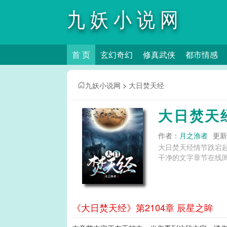
九妖小说网
首 页
玄幻奇幻
修真武侠
都市情感
九妖小说网
>
大日焚天经
大日焚天
作者：
月之渔者
更新时
大日焚天经情节跌宕
干净的文字章节在线阅
《大日焚天经》第2104章 辰星之眸