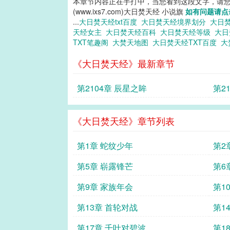
本章节内容正在手打中，当您看到这段文字，请
(www.ixs7.com)大日焚天经 小说旗
如有问题请点
...
大日焚天经txt百度
大日焚天经境界划分
大日
天经女主
大日焚天经百科
大日焚天经等级
大日
TXT笔趣阁
大焚天地图
大日焚天经TXT百度
大
《大日焚天经》最新章节
第2104章 辰星之眸
第2
《大日焚天经》章节列表
第1章 蛇纹少年
第2
第5章 崭露锋芒
第6
第9章 家族年会
第1
第13章 首轮对战
第1
第17章 千叶对碧波
第1