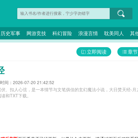
历史军事
网游竞技
科幻冒险
浪漫言情
耽美同人
其
立即阅读
章节
经
间：2026-07-20 21:42:52
起伏、扣人心弦，是一本情节与文笔俱佳的玄幻魔法小说，大日焚天经-月
读和TXT下载。