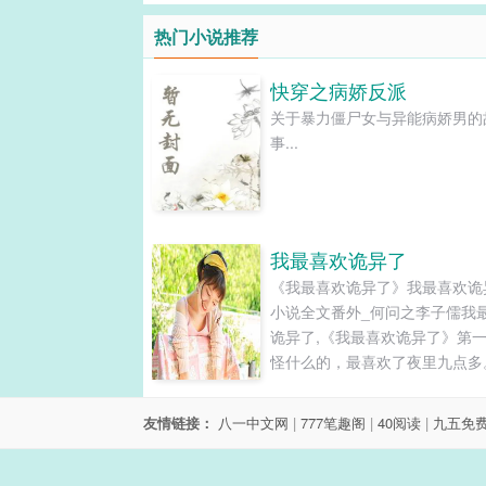
热门小说推荐
快穿之病娇反派
关于暴力僵尸女与异能病娇男的
事...
我最喜欢诡异了
《我最喜欢诡异了》我最喜欢诡
小说全文番外_何问之李子儒我
诡异了,《我最喜欢诡异了》第
怪什么的，最喜欢了夜里九点多
明收拾好东西，拿起公文包走出
公室。最近这几天一直在下雨，
友情链接：
八一中文网
|
777笔趣阁
|
40阅读
|
九五免
没了的下，都已经一个多星期了
声稀里哗啦的特别烦人，大雨不