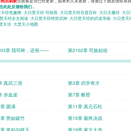
您
稍后刷新
页面看是否已经更新，如果长久未更新，请通过下面反馈联系我
击此处反馈给我们
...
焚天经笔趣阁
大日焚天经 司牧雨
大日焚天经百度百科
大日天魔经
大日
焚天经全文阅读
大日焚天经绝世武神
大日焚天经的武道等级
大日焚天
焚天功
大焚天小地图
103章 我司眸，还有——
第2102章 司族始祖
章 真武三境
第3章 武学奇才
章 赤血崖
第7章 断臂
0章 圆满
第11章 真元石柱
4章 势如破竹
第15章 最终决战
8章 奖励与残玉
第19章 家主大选