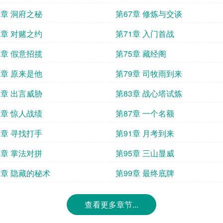
6章 洞府之秘
第67章 修炼与交谈
0章 对赌之约
第71章 入门首战
4章 假意招揽
第75章 藏经阁
8章 原来是他
第79章 司牧雨到来
2章 出言威胁
第83章 战心塔试炼
6章 惊人战绩
第87章 一个名额
0章 寻找打手
第91章 月考到来
4章 掌法对拼
第95章 三山显威
8章 隐藏的秘术
第99章 最终底牌
查看更多章节...