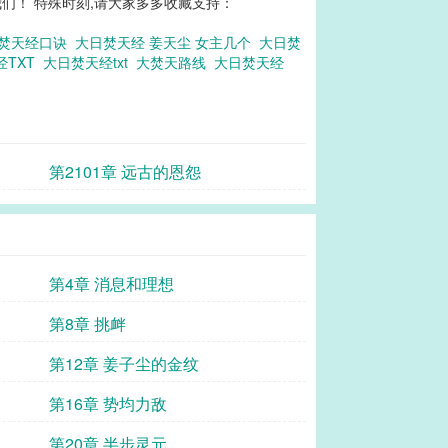
们！ 特殊时刻,请大家多多收藏支持：
焚天经口诀
大日焚天经 姜天尘 女主几个
大日焚
经TXT
大日焚天经txt
大焚天路线
大日焚天经
第2101章 远古的恩怨
第4章 消息和理想
第8章 挑衅
第12章 姜子尘的金纹
第16章 势均力敌
第20章 半步灵元