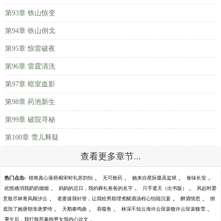
第93章 铁山惊变
第94章 铁山倒戈
第95章 惊雷破夜
第96章 雷霆清洗
第97章 暗室血影
第98章 药池新生
第99章 破院寻秘
第100章 雪儿释疑
查看更多章节...
、
、
、
、
热门点击:
错将真心落梧桐宋时礼苏韵怡
无可救药
她来自星际最高监狱
食味长安
、
、
、
此恨难消我奶奶烟烟
妈妈的忌日，我的葬礼爸爸的名字
只手遮天（出书版）
风起时爱
、
、
、
意散尽林青风顾汐云
老婆拔我针管，让我给男助理煮醒酒汤程心怡陆沉宴
醉酒情思
彻
、
、
、
、
底毁了她唐朝淮唐梦绮
天鹅奏鸣曲
吞噬鱼
林深不知云海许云琛裴馥许云琛裴馥雪
、
重生后，我打脸恶毒狗男女我内心论文