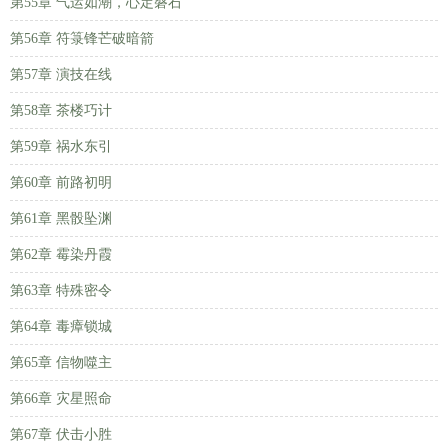
第55章 气运如潮，心定磐石
第56章 符箓锋芒破暗箭
第57章 演技在线
第58章 茶楼巧计
第59章 祸水东引
第60章 前路初明
第61章 黑骰坠渊
第62章 霉染丹霞
第63章 特殊密令
第64章 毒瘴锁城
第65章 信物噬主
第66章 灾星照命
第67章 伏击小胜