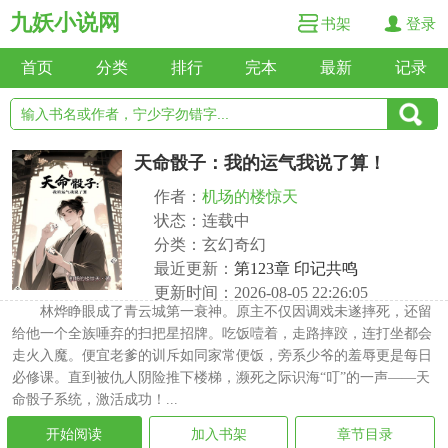
九妖小说网
书架
登录
首页
分类
排行
完本
最新
记录
天命骰子：我的运气我说了算！
作者：
机场的楼惊天
状态：连载中
分类：玄幻奇幻
最近更新：
第123章 印记共鸣
更新时间：2026-08-05 22:26:05
林烨睁眼成了青云城第一衰神。原主不仅因调戏未遂摔死，还留
给他一个全族唾弃的扫把星招牌。吃饭噎着，走路摔跤，连打坐都会
走火入魔。便宜老爹的训斥如同家常便饭，旁系少爷的羞辱更是每日
必修课。直到被仇人阴险推下楼梯，濒死之际识海“叮”的一声——天
命骰子系统，激活成功！...
开始阅读
加入书架
章节目录