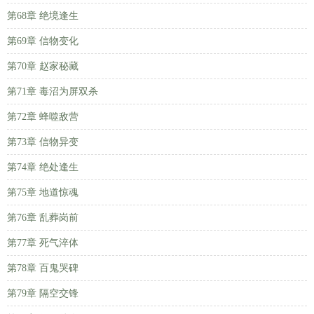
第68章 绝境逢生
第69章 信物变化
第70章 赵家秘藏
第71章 毒沼为屏双杀
第72章 蜂噬敌营
第73章 信物异变
第74章 绝处逢生
第75章 地道惊魂
第76章 乱葬岗前
第77章 死气淬体
第78章 百鬼哭碑
第79章 隔空交锋