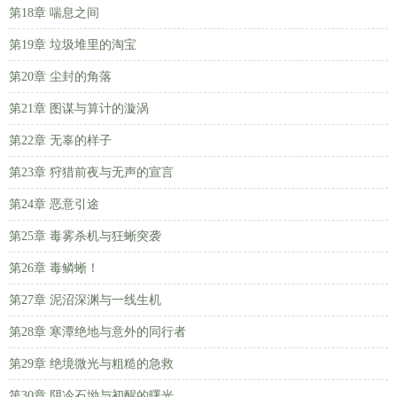
第18章 喘息之间
第19章 垃圾堆里的淘宝
第20章 尘封的角落
第21章 图谋与算计的漩涡
第22章 无辜的样子
第23章 狩猎前夜与无声的宣言
第24章 恶意引途
第25章 毒雾杀机与狂蜥突袭
第26章 毒鳞蜥！
第27章 泥沼深渊与一线生机
第28章 寒潭绝地与意外的同行者
第29章 绝境微光与粗糙的急救
第30章 阴冷石坳与初醒的曙光