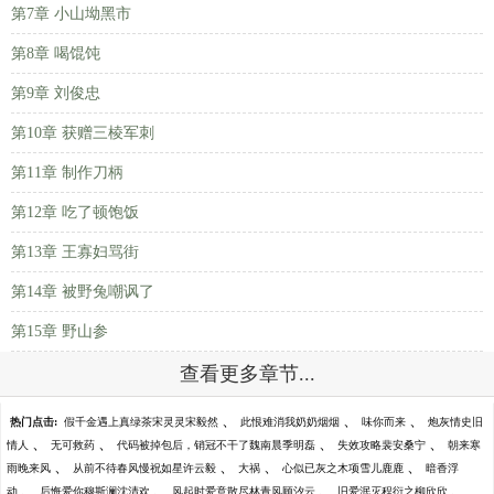
第7章 小山坳黑市
第8章 喝馄饨
第9章 刘俊忠
第10章 获赠三棱军刺
第11章 制作刀柄
第12章 吃了顿饱饭
第13章 王寡妇骂街
第14章 被野兔嘲讽了
第15章 野山参
查看更多章节...
、
、
、
热门点击:
假千金遇上真绿茶宋灵灵宋毅然
此恨难消我奶奶烟烟
味你而来
炮灰情史旧
、
、
、
、
情人
无可救药
代码被掉包后，销冠不干了魏南晨季明磊
失效攻略裴安桑宁
朝来寒
、
、
、
、
雨晚来风
从前不待春风慢祝如星许云毅
大祸
心似已灰之木项雪儿鹿鹿
暗香浮
、
、
、
、
动
后悔爱你穆斯澜沈清欢
风起时爱意散尽林青风顾汐云
旧爱泯灭程衍之柳欣欣