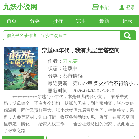
九妖小说网
书架
登录
首页
分类
排行
完本
最新
记录
穿越60年代，我有九层宝塔空间
作者：
刀见笑
状态：连载中
分类：都市情感
最近更新：
第1377章 柴火都舍不得给小姑子用
更新时间：2026-08-04 02:28:20
++++++++++穿越到60年代，本是孤儿的张小龙，上有爷爷奶
奶，父母健全，还有九个姐姐。从孤苦无依，到全家独宠，张小龙倍
感温暖，同时又责任重大。张小龙凭借九层宝塔空间，种植粮食，果
树，人参等药材，进山打猎，收获各种动物幼崽、蛋等，在宝塔空间
里养殖，孵化……给家人找工作……全公社最贫困的张家，从此走上
了致富之路…...