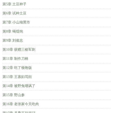
第5章 土豆种子
第6章 试种土豆
第7章 小山坳黑市
第8章 喝馄饨
第9章 刘俊忠
第10章 获赠三棱军刺
第11章 制作刀柄
第12章 吃了顿饱饭
第13章 王寡妇骂街
第14章 被野兔嘲讽了
第15章 野山参
第16章 老张家今天吃肉