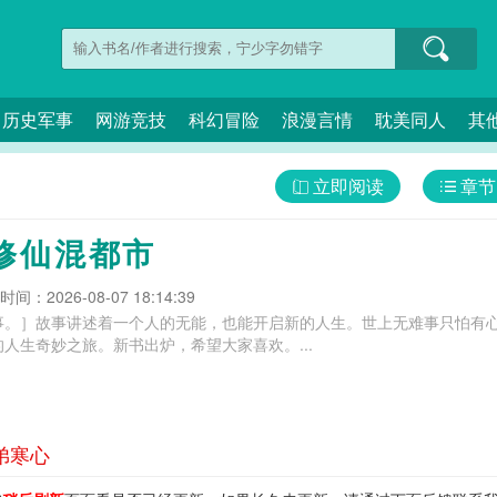
历史军事
网游竞技
科幻冒险
浪漫言情
耽美同人
其
立即阅读
章节
修仙混都市
间：2026-08-07 18:14:39
事。］故事讲述着一个人的无能，也能开启新的人生。世上无难事只怕有
人生奇妙之旅。新书出炉，希望大家喜欢。...
弟寒心