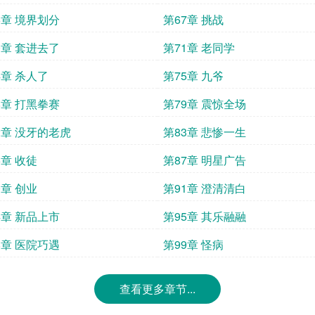
6章 境界划分
第67章 挑战
0章 套进去了
第71章 老同学
4章 杀人了
第75章 九爷
8章 打黑拳赛
第79章 震惊全场
2章 没牙的老虎
第83章 悲惨一生
6章 收徒
第87章 明星广告
0章 创业
第91章 澄清清白
4章 新品上市
第95章 其乐融融
8章 医院巧遇
第99章 怪病
查看更多章节...