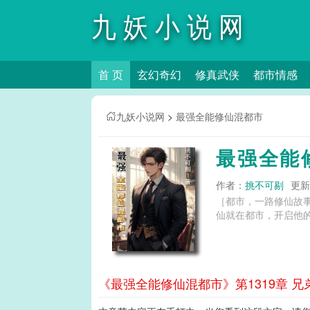
九妖小说网
首 页
玄幻奇幻
修真武侠
都市情感
九妖小说网
>
最强全能修仙混都市
最强全能
作者：
挑不可剔
更新时
［都市，一路修仙故
仙就在都市，开启他的
《最强全能修仙混都市》第1319章 兄