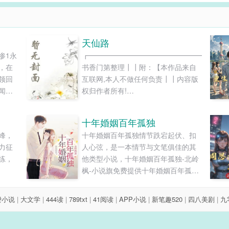
天仙路
惨1永
┏━━━━━━━━━━━━━━━━━━━
，在
书香门第整理┃┃附：【本作品来自
领回
互联网,本人不做任何负责┃┃内容版
闻姝
权归作者所有!
年岁
┃┗━━━━━━━━━━━━━━━━━━
本校对】《天仙路》作者：微云疏影
十年婚姻百年孤独
天仙者，举形升虚，久住长生，与造
峰，
十年婚姻百年孤独情节跌宕起伏、扣
物同参，经万古而不朽。世人畏枯
力征
人心弦，是一本情节与文笔俱佳的其
朽，惧瞑目，千方百计，欲寻长生之
练，
他类型小说，十年婚姻百年孤独-北岭
途，谋求天仙之路。...
枫-小说旗免费提供十年婚姻百年孤独
最新清爽干净的文字章节在线阅读和
TXT下载。...
费小说
|
大文学
|
444读
|
789txt
|
41阅读
|
APP小说
|
新笔趣520
|
四八美剧
|
九