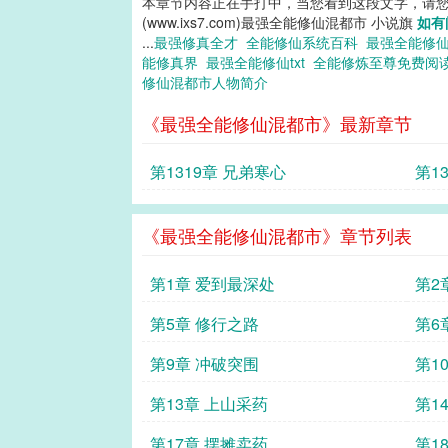
本章节内容正在手打中，当您看到这段文字，请
(www.ixs7.com)最强全能修仙混都市 小说旗
如有
...
最强修真全才
全能修仙系统百科
最强全能修仙
能修真界
最强全能修仙txt
全能修炼至尊免费阅
修仙混都市人物简介
《最强全能修仙混都市》最新章节
第1319章 兄弟寒心
第1
《最强全能修仙混都市》章节列表
第1章 爱到最深处
第2
第5章 修行之路
第6
第9章 冲破突围
第1
第13章 上山采药
第1
第17章 摆摊卖药
第1