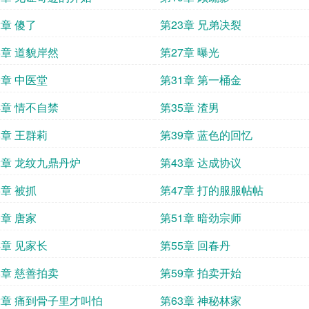
2章 傻了
第23章 兄弟决裂
6章 道貌岸然
第27章 曝光
0章 中医堂
第31章 第一桶金
4章 情不自禁
第35章 渣男
8章 王群莉
第39章 蓝色的回忆
2章 龙纹九鼎丹炉
第43章 达成协议
6章 被抓
第47章 打的服服帖帖
0章 唐家
第51章 暗劲宗师
4章 见家长
第55章 回春丹
8章 慈善拍卖
第59章 拍卖开始
2章 痛到骨子里才叫怕
第63章 神秘林家