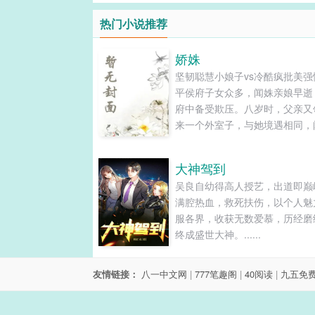
热门小说推荐
娇姝
坚韧聪慧小娘子vs冷酷疯批美强
平侯府子女众多，闻姝亲娘早逝
府中备受欺压。八岁时，父亲又
来一个外室子，与她境遇相同，
帮过他几次，此后便有了玩伴。
渐长，闻姝出落...
大神驾到
吴良自幼得高人授艺，出道即巅
满腔热血，救死扶伤，以个人魅
服各界，收获无数爱慕，历经磨
终成盛世大神。......
友情链接：
八一中文网
|
777笔趣阁
|
40阅读
|
九五免