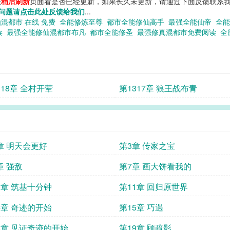
您
稍后刷新
页面看是否已经更新，如果长久未更新，请通过下面反馈联系我
问题请点击此处反馈给我们
...
混都市 在线 免费
全能修炼至尊
都市全能修仙高手
最强全能仙帝
全
读
最强全能修仙混都市布凡
都市全能修圣
最强修真混都市免费阅读
全
318章 全村开荤
第1317章 狼王战布青
章 明天会更好
第3章 传家之宝
章 强敌
第7章 画大饼看我的
0章 筑基十分钟
第11章 回归原世界
4章 奇迹的开始
第15章 巧遇
8章 见证奇迹的开始
第19章 顾疏影