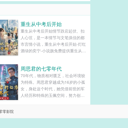
重生从中考后开始
━┓┃
重生从中考后开始情节跌宕起伏、扣
人心弦，是一本情节与文笔俱佳的都
市言情小说，重生从中考后开始-灯红
酒绿的奕宁-小说旗免费提供重生从中
━━┛【全
考后开始最新清爽干净的文字章节在
线阅读和TXT下载。...
周思君的七零年代
70年代，物质相对匮乏，社会环境较
为特殊。周思君穿越成为16岁的小孤
女，身处这个时代，她凭借前世的军
人经历和特殊的玉佩空间，努力创造
属于自己的精彩人生。......
零零影院