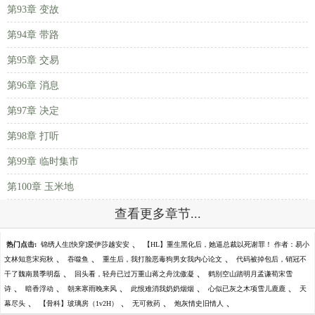
第93章 变故
第94章 带路
第95章 交易
第96章 消息
第97章 决定
第98章 打听
第99章 临时集市
第100章 玉米地
查看更多章节...
、
热门点击:
锦绣人生[快穿]爱伊莎越安安
【HL】重生黑化后，她逼总裁以死谢罪！ 作者：易小
、
、
、
文林知意宋宛秋
吞噬鱼
重生后，我打脸恶毒狗男女我内心论文
代码被掉包后，销冠不
、
、
干了魏南晨季明磊
回头看，轻舟已过万重山蒋之舟沈傲凝
鹤别空山踏明月孟谦荀宋雪
、
、
、
、
、
诗
暗香浮动
朝来寒雨晚来风
此恨难消我奶奶烟烟
心似已灰之木项雪儿鹿鹿
天
、
、
、
、
幕尽头
【骨科】玻璃房（1v2H）
无可救药
炮灰情史旧情人