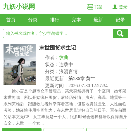
九妖小说网
书架
登录
首页
分类
排行
完本
最新
记录
末世囤货求生记
作者：
纹曲
状态：连载中
分类：浪漫言情
最近更新：
第586章 黄牛
更新时间：2026-07-30 12:57:34
徐小言是个超市仓库管理员，某天突然拥有了一个空间，她怀疑
末世将临，所以开始疯狂囤货，后经历疫情、虫灾、高温、地震等一
系列灾难后，跟随救助者到幸存者基地，但基地资源匮乏，人性面临
考验，她谨慎使用空间能力，在末世尽量过好自己的日子。写在前面
的话本文无CP，女主毕竟是一个人，很多时候会选择群居以保障自身
安全，末世，一个女...