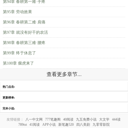
第94章 春耕第一难·手疼
第95章 劳动效果
第96章 春耕第二难·肩痛
第97章 就没有好干的农活
第98章 春耕第三难·腰疼
第99章 终于休息了
第100章 瘸虎来了
查看更多章节...
热门点击:
更新榜单:
完本小说:
友情链接：
八一中文网
777笔趣阁
40阅读
九五免费小说
大文学
444读
789txt
41阅读
APP小说
新笔趣520
四八美剧
九零零影院