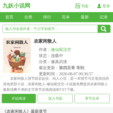
九妖小说网
书架
登录
首页
分类
排行
完本
最新
记录
农家闲散人
作者：
修仙呢没空
状态：连载中
分类：修真武侠
最近更新：
第四百章 等到
更新时间：2026-08-07 00:36:57
农家闲散人情节跌宕起伏、扣人心弦，是一本情节与文笔俱佳的
其他类型小说，农家闲散人-修仙呢没空-小说旗免费提供农家闲散人
最新清爽干净的文字章节在线阅读和TXT下载。
开始阅读
加入书架
章节目录
《农家闲散人》最新章节