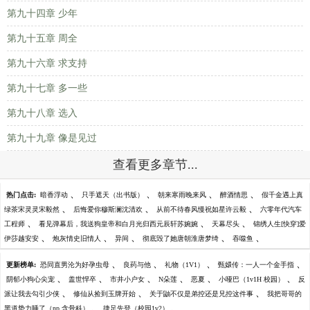
第九十四章 少年
第九十五章 周全
第九十六章 求支持
第九十七章 多一些
第九十八章 选入
第九十九章 像是见过
查看更多章节...
、
、
、
、
热门点击:
暗香浮动
只手遮天（出书版）
朝来寒雨晚来风
醉酒情思
假千金遇上真
、
、
、
绿茶宋灵灵宋毅然
后悔爱你穆斯澜沈清欢
从前不待春风慢祝如星许云毅
六零年代汽车
、
、
、
工程师
看见弹幕后，我送狗皇帝和白月光归西元辰轩苏婉婉
天幕尽头
锦绣人生[快穿]爱
、
、
、
、
、
伊莎越安安
炮灰情史旧情人
异间
彻底毁了她唐朝淮唐梦绮
吞噬鱼
、
、
、
、
更新榜单:
恐同直男沦为好孕虫母
良药与他
礼物（1V1）
甄嬛传：一人一个金手指
、
、
、
、
、
、
阴郁小狗心尖宠
盖世悍卒
市井小户女
N朵莲
恶夏
小哑巴（1v1H 校园）
反
、
、
、
派让我去勾引少侠
修仙从捡到玉牌开始
关于鼬不仅是弟控还是兄控这件事
我把哥哥的
、
、
黑道势力睡了（np 含骨科）
捷足先登（校园1v2）