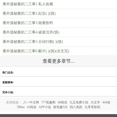
番外溫秘書的二三事1.私人收藏
番外溫秘書的二三事2.紀念( )(慎)
番外溫秘書的二三事3.能量飲料
番外溫秘書的二三事4.破釜沈舟(慎)
番外溫秘書的二三事5.分頭行動( )(慎)
番外溫秘書的二三事6.斷片( )(慎)(全文完)
查看更多章节...
热门点击:
更新榜单:
完本小说:
友情链接：
八一中文网
777笔趣阁
40阅读
九五免费小说
大文学
444读
789txt
41阅读
APP小说
新笔趣520
四八美剧
九零零影院