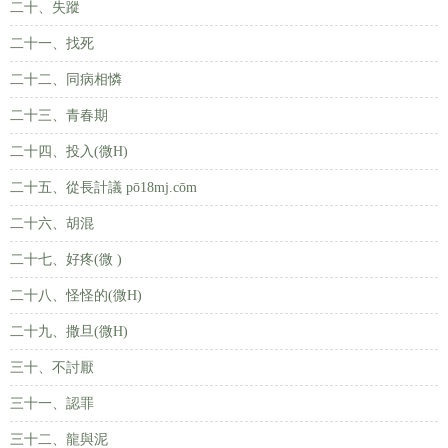
二十、失蹤
二十一、找死
二十二、同病相憐
二十三、青春期
二十四、投入(微H)
二十五、從長計議 pō18mj.cōm
二十六、胡混
二十七、好疼(微 )
二十八、怪怪的(微H)
二十九、撒旦(微H)
三十、不討厭
三十一、認罪
三十二、龍與泥