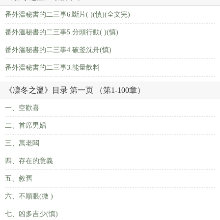
番外溫秘書的二三事6.斷片( )(慎)(全文完)
番外溫秘書的二三事5.分頭行動( )(慎)
番外溫秘書的二三事4.破釜沈舟(慎)
番外溫秘書的二三事3.能量飲料
《凜冬之溫》目录 第一页 （第1-100章）
一、空歡喜
二、首席男娼
三、萬老闆
四、存在的意義
五、敘舊
六、不順眼(微 )
七、凶多吉少(慎)