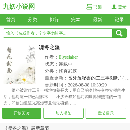
九妖小说网
书架
登录
首页
分类
排行
完本
最新
记录
凜冬之溫
作者：
Elyselaker
状态：连载中
分类：修真武侠
最近更新：
番外溫秘書的二三事6.斷片( )(慎)(全文完)
更新时间：2026-08-08 10:39:29
從小被當作工具一樣地撫養長大，用自己的身體去交換安穩的生
活，他對這一切已經麻木.......小少爺猶如他污濁世界裡照進的一道
光，即使知道這光亮短暫且無法碰觸，...
开始阅读
加入书架
章节目录
《凜冬之溫》最新章节