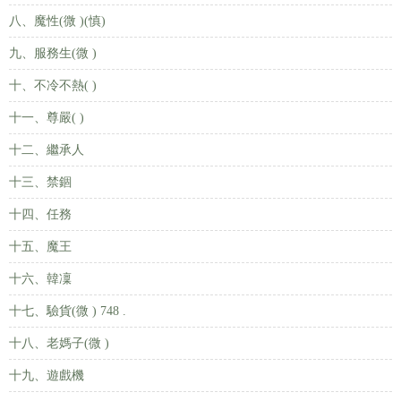
八、魔性(微 )(慎)
九、服務生(微 )
十、不冷不熱( )
十一、尊嚴( )
十二、繼承人
十三、禁錮
十四、任務
十五、魔王
十六、韓凜
十七、驗貨(微 ) 748 .
十八、老媽子(微 )
十九、遊戲機