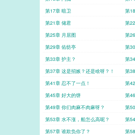
第17章 暗卫
第1
第21章 储君
第2
第25章 月居图
第2
第29章 佑纺亭
第3
第33章 护主？
第3
第37章 这是招嫉？还是啥呀？！
第3
第41章 忍不了一点！
第4
第45章 好大的饼
第4
第49章 你们肉麻不肉麻呀？
第5
第53章 水不涨，船怎么高呢？
第5
第57章 谁欺负你了？
第5