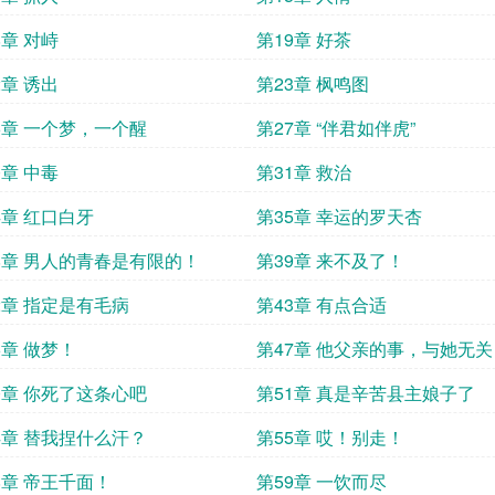
8章 对峙
第19章 好茶
2章 诱出
第23章 枫鸣图
6章 一个梦，一个醒
第27章 “伴君如伴虎”
0章 中毒
第31章 救治
4章 红口白牙
第35章 幸运的罗天杏
8章 男人的青春是有限的！
第39章 来不及了！
2章 指定是有毛病
第43章 有点合适
6章 做梦！
第47章 他父亲的事，与她无关
0章 你死了这条心吧
第51章 真是辛苦县主娘子了
4章 替我捏什么汗？
第55章 哎！别走！
8章 帝王千面！
第59章 一饮而尽