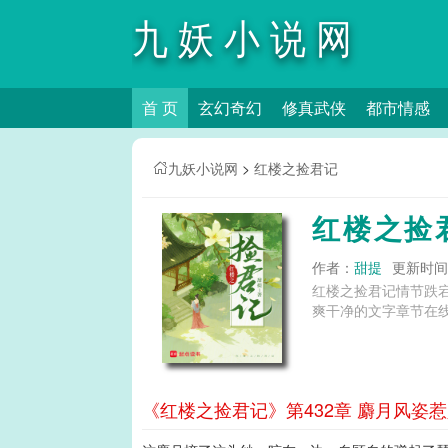
九妖小说网
首 页
玄幻奇幻
修真武侠
都市情感
九妖小说网
>
红楼之捡君记
红楼之捡
作者：
甜提
更新时间：2
红楼之捡君记情节跌
爽干净的文字章节在线
《红楼之捡君记》第432章 麝月风姿