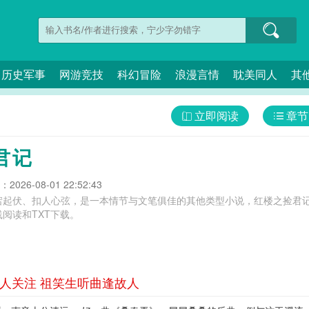
历史军事
网游竞技
科幻冒险
浪漫言情
耽美同人
其
立即阅读
章节
君记
026-08-01 22:52:43
宕起伏、扣人心弦，是一本情节与文笔俱佳的其他类型小说，红楼之捡君记
阅读和TXT下载。
惹人关注 祖笑生听曲逢故人