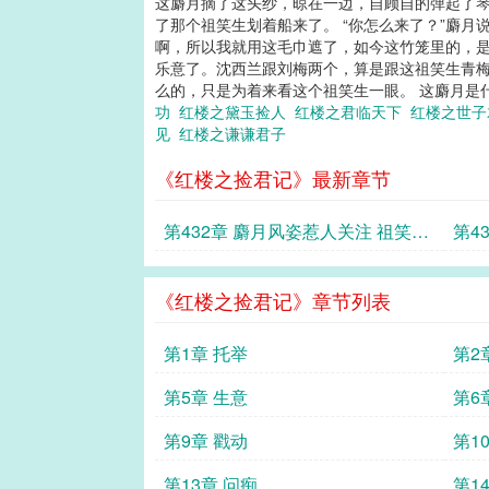
这麝月摘了这头纱，晾在一边，自顾自的弹起了琴
了那个祖笑生划着船来了。 “你怎么来了？”麝月说
啊，所以我就用这毛巾遮了，如今这竹笼里的，是
乐意了。沈西兰跟刘梅两个，算是跟这祖笑生青梅
么的，只是为着来看这个祖笑生一眼。 这麝月是
功
红楼之黛玉捡人
红楼之君临天下
红楼之世
见
红楼之谦谦君子
《红楼之捡君记》最新章节
第432章 麝月风姿惹人关注 祖笑生
第4
听曲逢故人
亮容
《红楼之捡君记》章节列表
第1章 托举
第2
第5章 生意
第6
第9章 戳动
第1
第13章 问痴
第1