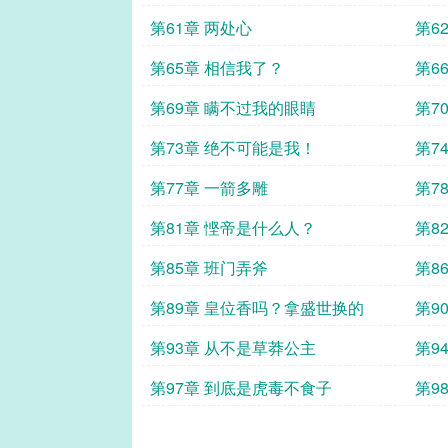
第61章 两处心
第6
第65章 相信我了？
第6
第69章 瞒不过我的眼睛
第7
第73章 绝不可能是我！
第7
第77章 一箭多雕
第7
第81章 悭帝是什么人？
第8
第85章 班门弄斧
第8
第89章 皇位香吗？拿盛世换的
第9
第93章 从不是草莽公主
第9
第97章 到底是虎毒不食子
第9