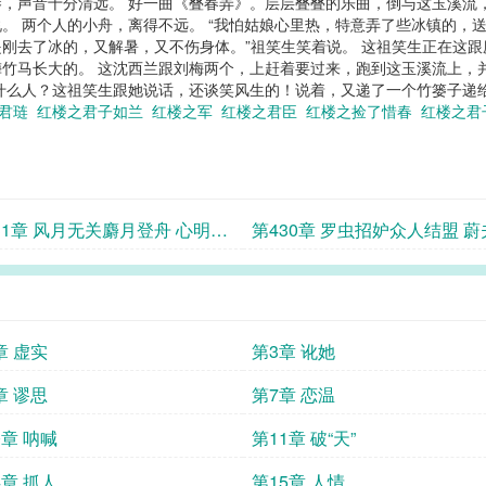
，声音十分清远。 好一曲《叠春弄》。层层叠叠的乐曲，倒与这玉溪流
。 两个人的小舟，离得不远。 “我怕姑娘心里热，特意弄了些冰镇的，送来
刚去了冰的，又解暑，又不伤身体。”祖笑生笑着说。 这祖笑生正在这
竹马长大的。 这沈西兰跟刘梅两个，上赶着要过来，跑到这玉溪流上，
什么人？这祖笑生跟她说话，还谈笑风生的！说着，又递了一个竹篓子递给那
子君琏
红楼之君子如兰
红楼之军
红楼之君臣
红楼之捡了惜春
红楼之
31章 风月无关麝月登舟 心明眼
第430章 罗虫招妒众人结盟 蔚
颜嫉恨
伤悲受排挤
章 虚实
第3章 讹她
章 谬思
第7章 恋温
0章 呐喊
第11章 破“天”
4章 抓人
第15章 人情