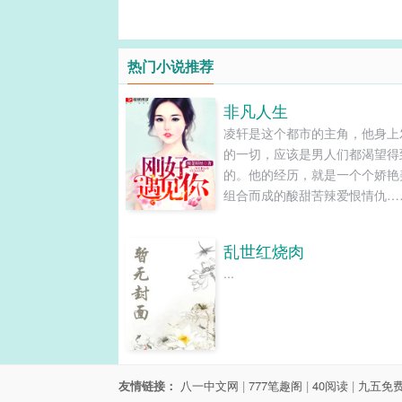
热门小说推荐
非凡人生
凌轩是这个都市的主角，他身上
的一切，应该是男人们都渴望得
的。他的经历，就是一个个娇艳
组合而成的酸甜苦辣爱恨情仇…
4w0-7085...
乱世红烧肉
...
友情链接：
八一中文网
|
777笔趣阁
|
40阅读
|
九五免