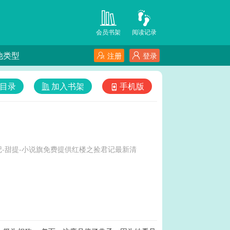
会员书架
阅读记录
他类型
注册
登录
目录
加入书架
手机版
-甜提-小说旗免费提供红楼之捡君记最新清