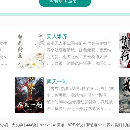
查看更多章节...
美人难养
发生
京中无人不知国公府有位身份卑微的
到
表小姐姿容清绝、姝色无双，皆想纳
美女
之为妾。七夕之夜，方云蕊遭人设
…
计，险被一浪荡纨绔轻薄，然国公府
为保声名，竟要将她送给此人。方云
蕊不想做妾，更不想再受人...
葬天一剑
（传玄+热血+暴爽+快节奏+无敌）“林
尘，你可愿与我结为道侣？”“我拒
绝！”少年林尘惨遭红颜背刺，武魂被
废，机缘巧合之下开启神秘小塔，进
入塔内世界，结识绝美女帝！却没想
到女帝凶猛，予取予求，林尘被迫沦
费小说
|
大文学
|
444读
|
789txt
|
41阅读
|
APP小说
|
新笔趣520
|
四八美剧
|
九
为炉鼎！绝望之际，林尘觉醒至尊神