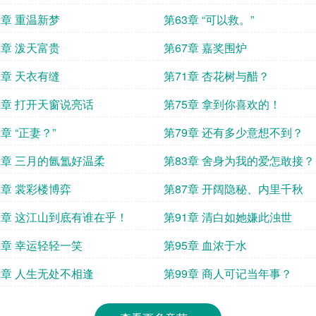
2章 重温新梦
第63章 “可以救。”
6章 泼天富贵
第67章 嘉奖围炉
0章 天衣有缝
第71章 杏花树与醋？
4章 打开天窗说亮话
第75章 拿到你喜欢的！
8章 “正妻？”
第79章 还有多少意想不到？
2章 三月的氤氲好温柔
第83章 舍身为我的爱怎敢接？
6章 裳彩楼博弈
第87章 开阔隐秘、内里千秋
0章 这江山到底有谁在乎！
第91章 清白如她嫌此浊世
4章 幸运轻轻一笑
第95章 血浓于水
8章 人生无处不相逢
第99章 商人可记当年事？