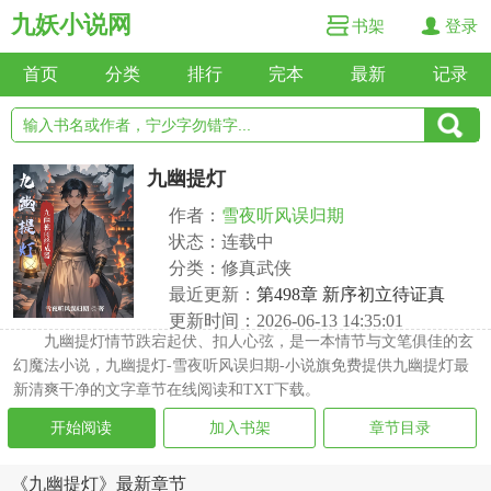
九妖小说网
书架
登录
首页
分类
排行
完本
最新
记录
九幽提灯
作者：
雪夜听风误归期
状态：连载中
分类：修真武侠
最近更新：
第498章 新序初立待证真
更新时间：2026-06-13 14:35:01
九幽提灯情节跌宕起伏、扣人心弦，是一本情节与文笔俱佳的玄
幻魔法小说，九幽提灯-雪夜听风误归期-小说旗免费提供九幽提灯最
新清爽干净的文字章节在线阅读和TXT下载。
开始阅读
加入书架
章节目录
《九幽提灯》最新章节