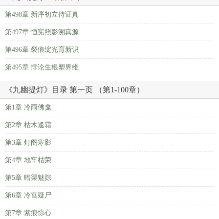
第498章 新序初立待证真
第497章 恒宪照影溯真源
第496章 裂痕绽光育新识
第495章 悖论生根塑界维
《九幽提灯》目录 第一页 （第1-100章）
第1章 冷雨佛龛
第2章 枯木逢霜
第3章 灯阁寒影
第4章 地牢枯荣
第5章 暗渠魅踪
第6章 冷宫疑尸
第7章 紫痕惊心