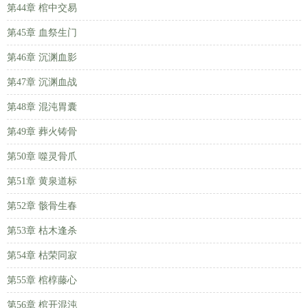
第44章 棺中交易
第45章 血祭生门
第46章 沉渊血影
第47章 沉渊血战
第48章 混沌胃囊
第49章 葬火铸骨
第50章 噬灵骨爪
第51章 黄泉道标
第52章 骸骨生春
第53章 枯木逢杀
第54章 枯荣同寂
第55章 棺椁藤心
第56章 棺开混沌