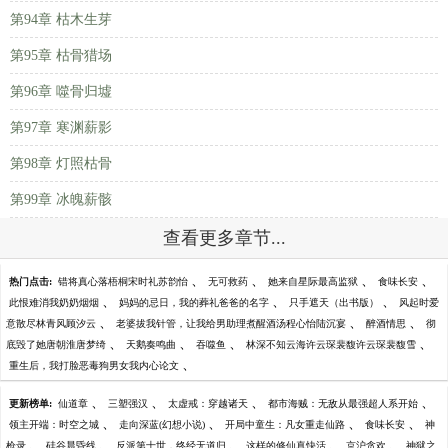
第94章 枯木生芽
第95章 枯骨猎场
第96章 噬骨归墟
第97章 寒渊薪影
第98章 灯照枯骨
第99章 冰魄薪骸
查看更多章节...
、
、
、
、
热门点击:
错将真心落梧桐宋时礼苏韵怡
无可救药
她来自星际最高监狱
食味长安
、
、
、
此恨难消我奶奶烟烟
妈妈的忌日，我的葬礼爸爸的名字
只手遮天（出书版）
风起时爱
、
、
、
意散尽林青风顾汐云
老婆拔我针管，让我给男助理煮醒酒汤程心怡陆沉宴
醉酒情思
彻
、
、
、
、
底毁了她唐朝淮唐梦绮
天鹅奏鸣曲
吞噬鱼
林深不知云海许云琛裴馥许云琛裴馥雪
、
重生后，我打脸恶毒狗男女我内心论文
、
、
、
、
更新榜单:
仙道章
三塑强汉
太虚戒：穿越诸天
都市海贼：无敌从最强超人系开始
、
、
、
、
领主开端：时空之城
走向深蓝(幻想小说)
开局中童生：凡女重走仙路
食味长安
神
、
、
、
、
、
枪录
硅谷晨昏线
反派第十世，终经无道归
这样的修仙真快活
京沪贪欢
神狱之