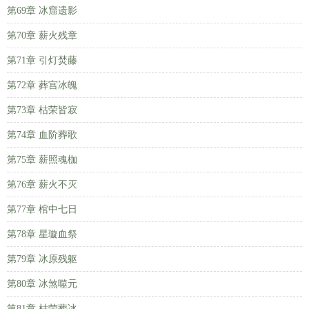
第69章 冰窟遗影
第70章 薪火残章
第71章 引灯焚藤
第72章 葬宫冰魄
第73章 枯荣皆寂
第74章 血阶葬歌
第75章 薪照魂枷
第76章 薪火不灭
第77章 棺中七日
第78章 星璇血祭
第79章 冰原残躯
第80章 冰煞噬元
第81章 枯荣葬冰