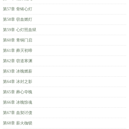
第57章 骨铸心灯
第58章 窃血燃灯
第59章 心灯照血狱
第60章 青铜门启
第61章 葬灭初啼
第62章 窃道寒渊
第63章 冰魄燃薪
第64章 冰封之影
第65章 葬心夺魄
第66章 冰魄惊魂
第67章 血契讨债
第68章 薪火枷锁