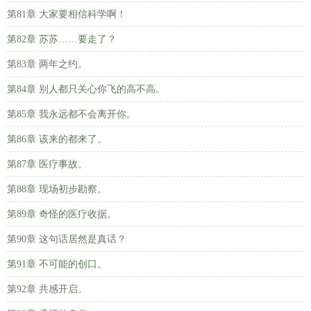
第81章 大家要相信科学啊！
第82章 苏苏……要走了？
第83章 两年之约。
第84章 别人都只关心你飞的高不高。
第85章 我永远都不会离开你。
第86章 该来的都来了。
第87章 医疗事故。
第88章 现场初步勘察。
第89章 奇怪的医疗收据。
第90章 这句话居然是真话？
第91章 不可能的创口。
第92章 共感开启。