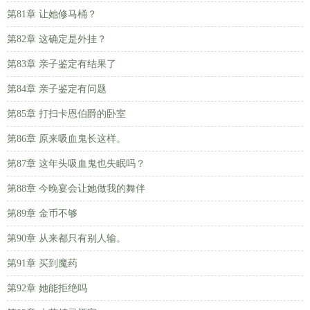
第81章 让她修马桶？
第82章 这确定是外挂？
第83章 亲子鉴定有结果了
第84章 亲子鉴定有问题
第85章 打扫卡恩伯爵的卧室
第86章 原来吸血鬼长这样。
第87章 这年头吸血鬼也失眠吗？
第88章 今晚宴会让她做我的舞伴
第89章 金币不够
第90章 从来都只有别人输。
第91章 买到魔药
第92章 她能拒绝吗