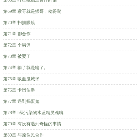
第68章 叶星晚愿意合作的话
第69章 猴哥就是猴哥，稳得嘞
第70章 扫描眼镜
第71章 聊合作
第72章 个男佣
第73章 被耍了
第74章 输了就是输了。
第75章 吸血鬼城堡
第76章 卡恩伯爵
第77章 遇到捣蛋鬼
第78章 b级污染物水蓝精灵魂魄
第79章 有没有遇到奇怪的事情
第80章 与原住民合作