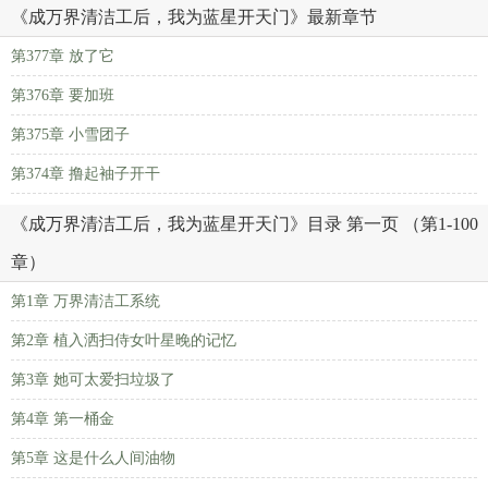
《成万界清洁工后，我为蓝星开天门》最新章节
第377章 放了它
第376章 要加班
第375章 小雪团子
第374章 撸起袖子开干
《成万界清洁工后，我为蓝星开天门》目录 第一页 （第1-100
章）
第1章 万界清洁工系统
第2章 植入洒扫侍女叶星晚的记忆
第3章 她可太爱扫垃圾了
第4章 第一桶金
第5章 这是什么人间油物