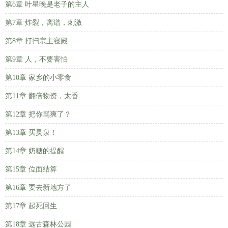
第6章 叶星晚是老子的主人
第7章 炸裂，离谱，刺激
第8章 打扫宗主寝殿
第9章 人，不要害怕
第10章 家乡的小零食
第11章 翻倍物资，太香
第12章 把你骂爽了？
第13章 买灵泉！
第14章 奶糖的提醒
第15章 位面结算
第16章 要去新地方了
第17章 起死回生
第18章 远古森林公园