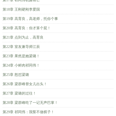
第17章 祁同伟初露锋芒
第18章 王刚硬刚李爱国
第19章 高育良，高老师，托你个事
第20章 高育良：你才算个屁！
第21章 点到为止，高育良
第22章 室友兼导师江辰
第23章 果然是她梁璐！
第24章 小鲜肉祁同伟！
第25章 怒怼梁璐
第26章 梁群峰替女儿出头！
第27章 梁璐的过往！
第28章 梁群峰吃了一记无声巴掌！
第29章 祁同伟：我誓不做棋子！