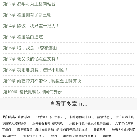
第92章 易学习为土猪肉站台
第93章 程度拥有了新三轮
第94章 陈诚：我只差一把刀！
第95章 程度黑白通吃！
第96章 喂，我是jun委祁连山！
第97章 老父亲的亿点点支持！
第98章 功勋麻袋装，进部不用慌！
第99章 雨夜带刀不带伞，驰援金山静齐快
第100章 秦长佩确认祁同伟身份
查看更多章节...
、
、
、
、
热门点击:
暗香浮动
只手遮天（出书版）
朝来寒雨晚来风
醉酒情思
假千金遇上真
、
、
、
绿茶宋灵灵宋毅然
后悔爱你穆斯澜沈清欢
从前不待春风慢祝如星许云毅
六零年代汽车
、
、
、
工程师
看见弹幕后，我送狗皇帝和白月光归西元辰轩苏婉婉
天幕尽头
锦绣人生[快穿]爱
、
、
、
、
、
伊莎越安安
炮灰情史旧情人
异间
彻底毁了她唐朝淮唐梦绮
吞噬鱼