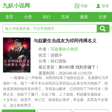
九妖小说网
书架
登录
首页
分类
排行
完本
最新
记录
与赵蒙生当战友为祁同伟搏名义
作者：
写故事的小铁匠
状态：连载中
分类：科幻冒险
最近更新：
第1083章 找到关键了！
更新时间：2026-08-06 11:05:59
++孤雁岭上一声枪响，祁同伟结束了他跌宕起伏，充满挣扎与矛
盾的一生。做了一辈子本分农民的父亲祁连山赶来京州为他收尸，想
知道真相的他却意外死亡。等祁连山醒来，已经回到了70年代末！抉
择之后，他放下了镰刀，扛起了枪，上了战场，和赵蒙生做战友……
十五年后。侯亮平、钟小艾、陈海初出茅庐，李达康、高育良平步青
云，赵立春权势滔...