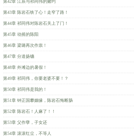
第42章 江辰与祁同伟的赌约
第43章 陈岩石铁了心！走窄了路！
第44章 祁同伟对陈岩石关上了门！
第45章 动摇的陈阳
第46章 梁璐再次作祟！
第47章 分道扬镳
第48章 外滩边的暑假！
第49章 祁同伟，你要老婆不要！？
第50章 祁同伟是我的！
第51章 钟正国攀姻缘，陈岩石悔断肠
第52章 陈岩石！人麻了！！
第53章 父作孽，子女还
第54章 滚滚红尘，不等人