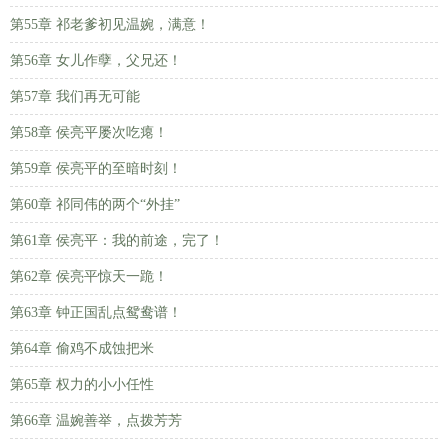
第55章 祁老爹初见温婉，满意！
第56章 女儿作孽，父兄还！
第57章 我们再无可能
第58章 侯亮平屡次吃瘪！
第59章 侯亮平的至暗时刻！
第60章 祁同伟的两个“外挂”
第61章 侯亮平：我的前途，完了！
第62章 侯亮平惊天一跪！
第63章 钟正国乱点鸳鸯谱！
第64章 偷鸡不成蚀把米
第65章 权力的小小任性
第66章 温婉善举，点拨芳芳