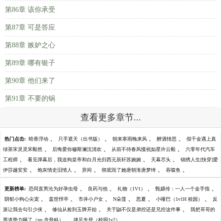
第86章 该你承受
第87章 可是答应
第88章 嫉妒之心
第89章 哪有银子
第90章 他们来了
第91章 不要的锅
查看更多章节...
、
、
、
、
热门点击:
暗香浮动
只手遮天（出书版）
朝来寒雨晚来风
醉酒情思
假千金遇上真
、
、
、
绿茶宋灵灵宋毅然
后悔爱你穆斯澜沈清欢
从前不待春风慢祝如星许云毅
六零年代汽车
、
、
、
工程师
看见弹幕后，我送狗皇帝和白月光归西元辰轩苏婉婉
天幕尽头
锦绣人生[快穿]爱
、
、
、
、
、
伊莎越安安
炮灰情史旧情人
异间
彻底毁了她唐朝淮唐梦绮
吞噬鱼
、
、
、
、
更新榜单:
恐同直男沦为好孕虫母
良药与他
礼物（1V1）
甄嬛传：一人一个金手指
、
、
、
、
、
、
阴郁小狗心尖宠
盖世悍卒
市井小户女
N朵莲
恶夏
小哑巴（1v1H 校园）
反
、
、
、
派让我去勾引少侠
修仙从捡到玉牌开始
关于鼬不仅是弟控还是兄控这件事
我把哥哥的
、
、
黑道势力睡了（np 含骨科）
捷足先登（校园1v2）