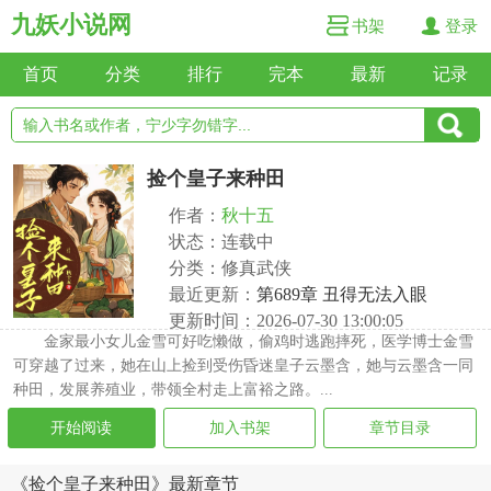
九妖小说网
书架
登录
首页
分类
排行
完本
最新
记录
捡个皇子来种田
作者：
秋十五
状态：连载中
分类：修真武侠
最近更新：
第689章 丑得无法入眼
更新时间：2026-07-30 13:00:05
金家最小女儿金雪可好吃懒做，偷鸡时逃跑摔死，医学博士金雪
可穿越了过来，她在山上捡到受伤昏迷皇子云墨含，她与云墨含一同
种田，发展养殖业，带领全村走上富裕之路。...
开始阅读
加入书架
章节目录
《捡个皇子来种田》最新章节