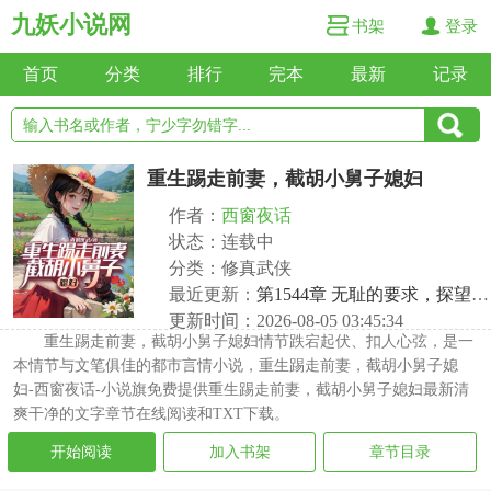
九妖小说网
书架
登录
首页
分类
排行
完本
最新
记录
重生踢走前妻，截胡小舅子媳妇
作者：
西窗夜话
状态：连载中
分类：修真武侠
最近更新：
第1544章 无耻的要求，探望丈母娘
更新时间：2026-08-05 03:45:34
重生踢走前妻，截胡小舅子媳妇情节跌宕起伏、扣人心弦，是一
本情节与文笔俱佳的都市言情小说，重生踢走前妻，截胡小舅子媳
妇-西窗夜话-小说旗免费提供重生踢走前妻，截胡小舅子媳妇最新清
爽干净的文字章节在线阅读和TXT下载。
开始阅读
加入书架
章节目录