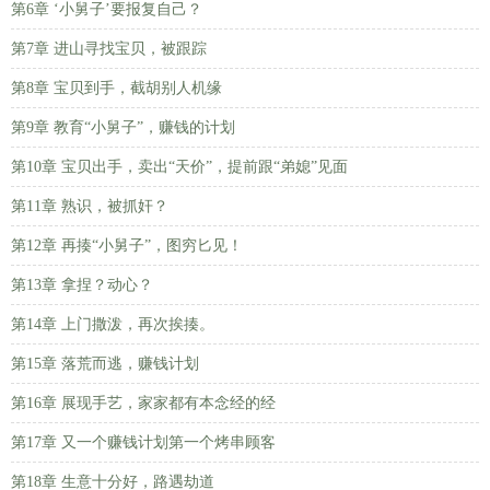
第6章 ‘小舅子’要报复自己？
第7章 进山寻找宝贝，被跟踪
第8章 宝贝到手，截胡别人机缘
第9章 教育“小舅子”，赚钱的计划
第10章 宝贝出手，卖出“天价”，提前跟“弟媳”见面
第11章 熟识，被抓奸？
第12章 再揍“小舅子”，图穷匕见！
第13章 拿捏？动心？
第14章 上门撒泼，再次挨揍。
第15章 落荒而逃，赚钱计划
第16章 展现手艺，家家都有本念经的经
第17章 又一个赚钱计划第一个烤串顾客
第18章 生意十分好，路遇劫道