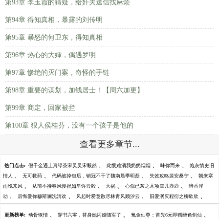
第93章 李玉霞的猜疑，给奸夫送信找麻烦
第94章 得知真相，暴露的刘传明
第95章 暴怒的何卫东，得知真相
第96章 热心的大婶，偶遇罗明
第97章 惨绝的灭门案，奇怪的手链
第98章 重要的谋划，加钱居士！【周六加更】
第99章 商定，回家被拦
第100章 狠人侯桂芬，没有一个孩子是他的
查看更多章节...
、
、
、
热门点击:
假千金遇上真绿茶宋灵灵宋毅然
此恨难消我奶奶烟烟
味你而来
炮灰情史旧
、
、
、
、
情人
无可救药
代码被掉包后，销冠不干了魏南晨季明磊
失效攻略裴安桑宁
朝来寒
、
、
、
、
雨晚来风
从前不待春风慢祝如星许云毅
大祸
心似已灰之木项雪儿鹿鹿
暗香浮
、
、
、
、
动
后悔爱你穆斯澜沈清欢
风起时爱意散尽林青风顾汐云
旧爱泯灭程衍之柳欣欣
、
、
、
更新榜单:
动骨恢情
穿书六零，替身她闪婚随军了
氪金仙尊：首先6元即赠绝色剑仙