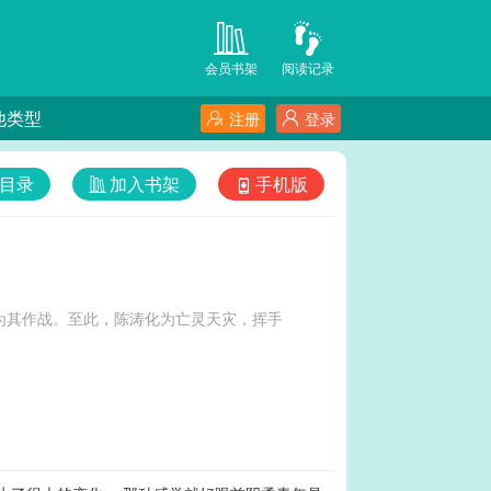
会员书架
阅读记录
他类型
注册
登录
目录
加入书架
手机版
为其作战。至此，陈涛化为亡灵天灾，挥手