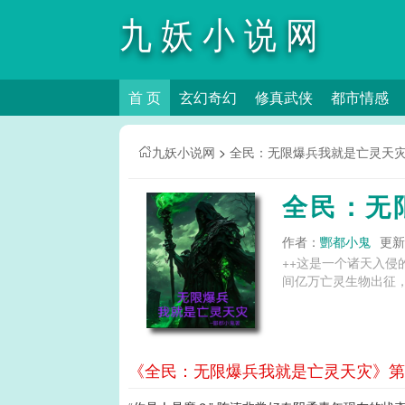
九妖小说网
首 页
玄幻奇幻
修真武侠
都市情感
九妖小说网
>
全民：无限爆兵我就是亡灵天
全民：无
作者：
酆都小鬼
更新时
++这是一个诸天入
间亿万亡灵生物出征，
《全民：无限爆兵我就是亡灵天灾》第8