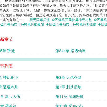
态。 根据陈涛刚刚的微弱感应，阴柔青年有着人类的身体。 但是本质却
人又如何？是魔又如何？在这个星域之中，拳头大才是立身之本。” 阴柔
的拳头大，谁就说了算。 但是，你就这么自信，我不如你。” 陈涛说话的
于其它鬼帅自然极为熟悉，但是陈涛找遍了它们的记忆，始终没有找到关于
族的鬼帅之一。 ...
我无限爆兵流
全民爆兵开局获得神级礼包
全民暴
民爆兵开局获得神级礼包笔趣阁
全民爆兵开局获得神级礼包无弹窗
全民
新章节
45章 叛徒
第844章 路遇仙皇
节列表
章 神话职业
第3章 大佬齐聚
章 遭遇刺杀
第7章 刺杀后续
0章 新兵入伍
第11章 深渊恶魔
4章 葫芦镇
第15章 斥候小队