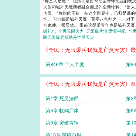
“你是人是魔？” 陈涛非常好奇阴柔青年现在的状
人族和域外天魔两者融合而成的全新物种。 “是
本质。 “你说的不错，在这个世界中，总归是谁
忆。 它们都是域外天魔一百零八鬼帅之一。 对
方鬼帅。 很显然。 眼前这阴柔青年也是域外天魔一
级礼包
全民无限火力
无限爆兵流!爱看书吧
全
民无限爆兵我就是亡灵天灾
《全民：无限爆兵我就是亡灵天灾》最
第846章 半人半魔
第8
《全民：无限爆兵我就是亡灵天灾》章
第1章 死灵法师
第2
第5章 收购尸体
第6
第9章 突破青铜
第1
第13章 突破白银
第1