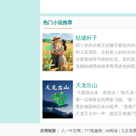
热门小说推荐
轱辘杆子
四十岁的光棍王轱辘守着祖传的
和几亩薄田，在村里人的闲言碎
过着孤独而平静的生活。直到某
逃婚的城里姑娘李青闯进他的院
彻底打破了他的单调人生。倔强
学生李青为躲避家族联姻，躲进
天龙出山
偏远山村。起初，两个世界的人
“大家快起来，有情况！”陈天龙
不断，但共同生活让彼此渐渐靠
着一边朝靠近的黑影飞踹。“嚯！
然而，流言蜚语、世俗偏见，以
黑影被踹倒后发出吼声。“是僵尸
青未婚夫的突然出现，让这段纯....
天龙又大叫一声，随后又将僵尸
两具。“你、你要干什么？”陈天
自己的衣领红着脸说到。他心里
友情链接：
八一中文网
|
777笔趣阁
|
40阅读
|
九五免
现在的女孩子怎么这么主动，居