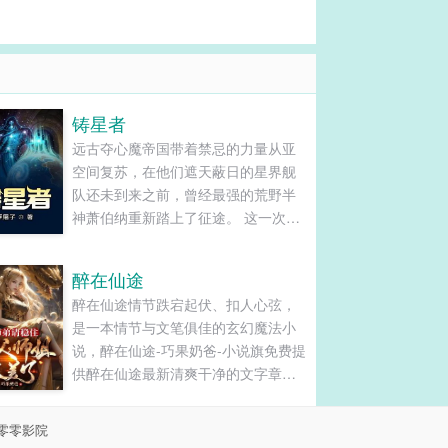
铸星者
远古夺心魔帝国带着禁忌的力量从亚
空间复苏，在他们遮天蔽日的星界舰
队还未到来之前，曾经最强的荒野半
神萧伯纳重新踏上了征途。 这一次他
不再相信任何人，包括那些懦弱可悲
的诸神...
醉在仙途
醉在仙途情节跌宕起伏、扣人心弦，
是一本情节与文笔俱佳的玄幻魔法小
说，醉在仙途-巧果奶爸-小说旗免费提
供醉在仙途最新清爽干净的文字章节
在线阅读和TXT下载。...
零零影院