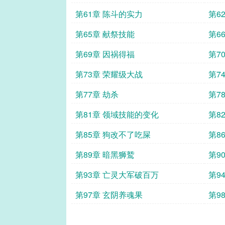
第61章 陈斗的实力
第6
第65章 献祭技能
第6
第69章 因祸得福
第7
第73章 荣耀级大战
第7
第77章 劫杀
第7
第81章 领域技能的变化
第8
第85章 狗改不了吃屎
第8
第89章 暗黑狮鹫
第9
第93章 亡灵大军破百万
第9
第97章 玄阴养魂果
第9