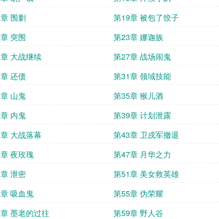
8章 围剿
第19章 被包了饺子
2章 突围
第23章 娜迦族
6章 大战继续
第27章 战场闹鬼
0章 还债
第31章 领域技能
4章 山鬼
第35章 猴儿酒
8章 内鬼
第39章 计划泄露
2章 大战落幕
第43章 卫戍军撤退
6章 夜玫瑰
第47章 月华之力
0章 泄密
第51章 美女救英雄
4章 吸血鬼
第55章 伪荣耀
8章 墨老的过往
第59章 野人谷