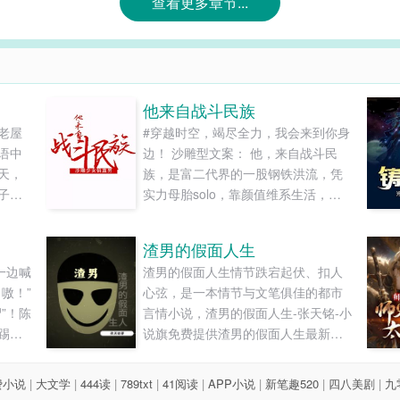
查看更多章节...
他来自战斗民族
老屋
#穿越时空，竭尽全力，我会来到你身
语中
边！ 沙雕型文案： 他，来自战斗民
天，
族，是富二代界的一股钢铁洪流，凭
子，
实力母胎solo，靠颜值维系生活，一
的大
张中俄混血的盛世美颜下，是一颗哈
这个
士奇的拆家灵魂，史上最少女最沙雕
渣男的假面人生
摩擦
攻——弗拉基米尔·周向晚斯基。 他，
一边喊
渣男的假面人生情节跌宕起伏、扣人
近。
是绿江主角标配的硬核总裁——吴
嗷！”
心弦，是一本情节与文笔俱佳的都市
及李
凉，身世狗血情路坎坷，冷艳高贵有
”！陈
言情小说，渣男的假面人生-张天铭-小
..
内涵，成熟稳重如泰山，就是遇见了
踢翻
说旗免费提供渣男的假面人生最新清
周向晚。 “某天早晨，周向晚摇醒吴
龙抓着
爽干净的文字章节在线阅读和TXT下
凉：吴凉，糟了，我的俄语被你们广
想着
载。...
州人带跑调了！怎么办！？ 吴凉一脸
费小说
|
大文学
|
444读
|
789txt
|
41阅读
|
APP小说
|
新笔趣520
|
四八美剧
|
九
然敢
懵：……多说俄语？ 周向晚一脸严