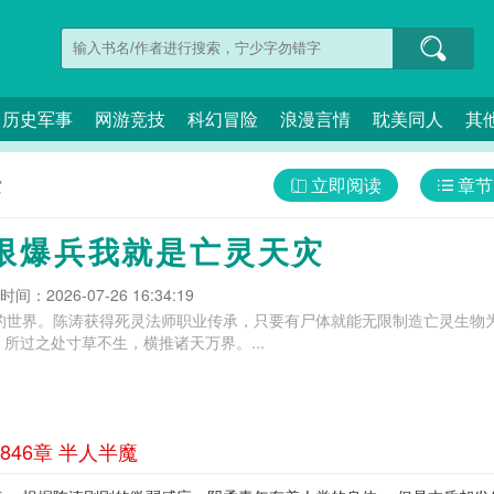
历史军事
网游竞技
科幻冒险
浪漫言情
耽美同人
其
立即阅读
章节
灾
限爆兵我就是亡灵天灾
间：2026-07-26 16:34:19
侵的世界。陈涛获得死灵法师职业传承，只要有尸体就能无限制造亡灵生物
所过之处寸草不生，横推诸天万界。...
46章 半人半魔