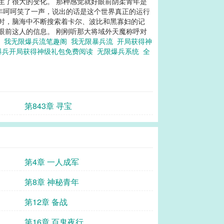
发生了很大的变化。 那种感觉就好眼前阴柔青年是
青年呵呵笑了一声，说出的话是这个世界真正的运行
同时，脑海中不断搜索着卡尔、波比和黑寡妇的记
眼前这人的信息。 刚刚听那大将域外天魔称呼对
兵
我无限爆兵流笔趣阁
我无限暴兵流
开局获得神
爆兵开局获得神级礼包免费阅读
无限爆兵系统
全
第843章 寻宝
第4章 一人成军
第8章 神秘青年
第12章 备战
第16章 百鬼夜行