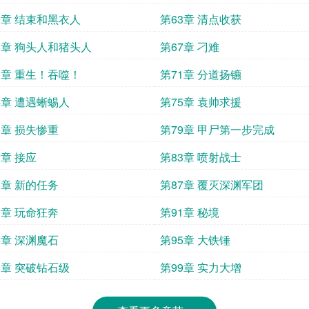
2章 结束和黑衣人
第63章 清点收获
6章 狗头人和猪头人
第67章 刁难
0章 重生！吞噬！
第71章 分道扬镳
4章 遭遇蜥蜴人
第75章 袁帅求援
8章 损失惨重
第79章 甲尸第一步完成
2章 接应
第83章 喷射战士
6章 新的任务
第87章 覆灭深渊军团
0章 玩命狂奔
第91章 秘境
4章 深渊魔石
第95章 大铁锤
8章 突破钻石级
第99章 实力大增