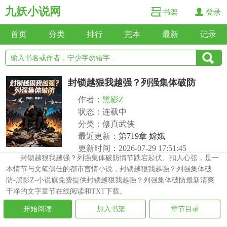
九妖小说网
书架
登录
首页
分类
排行
完本
最新
记录
封锁越狠我越强？列强集体破防
作者：
黑影Z
状态：连载中
分类：修真武侠
最近更新：
第719章 嫦娥
更新时间：2026-07-29 17:51:45
封锁越狠我越强？列强集体破防情节跌宕起伏、扣人心弦，是一
本情节与文笔俱佳的都市言情小说，封锁越狠我越强？列强集体破
防-黑影Z-小说旗免费提供封锁越狠我越强？列强集体破防最新清爽
干净的文字章节在线阅读和TXT下载。
开始阅读
加入书架
章节目录