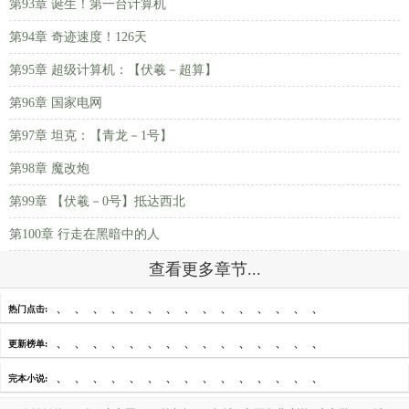
第93章 诞生！第一台计算机
第94章 奇迹速度！126天
第95章 超级计算机：【伏羲－超算】
第96章 国家电网
第97章 坦克：【青龙－1号】
第98章 魔改炮
第99章 【伏羲－0号】抵达西北
第100章 行走在黑暗中的人
查看更多章节...
、
、
、
、
、
、
、
、
、
、
、
、
、
、
、
热门点击:
、
、
、
、
、
、
、
、
、
、
、
、
、
、
、
更新榜单:
、
、
、
、
、
、
、
、
、
、
、
、
、
、
、
完本小说: