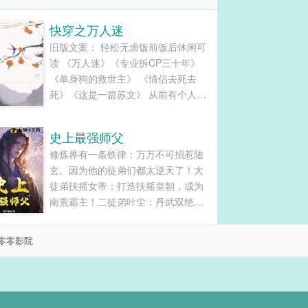
快穿之万人迷
旧版文案： 轻松无虐饭前饭后休闲可
读 《万人迷》《专业拆CP三十年》
《单身狗的救世主》 《情侣去死去
死》《这是一篇苏文》 从前有个人，
他被派去满足炮灰们的愿望。 于是这
个人走上了拆CP的道路。 《阿拉丁神
史上最强师父
灯》版本： 从前有个炮灰，他捡到一
修炼界有一条铁律：万万不可招惹陆
个灯，然后他擦了擦，一个神仙从灯
玄。因为他的徒弟们都太逆天了！大
里冒了出来。 “小伙子，你有什么愿望
徒弟扶摇女帝：打造扶摇皇朝，成为
啊？” 炮灰鼓起勇气，大声喊，“我要
南荒霸主！二徒弟叶尘：丹武双绝，
脱单！” “啧。” 炮灰沉默了下，大声
丹武大帝！三徒弟陈长生：太稳健
喊，“我要赚大钱。” “啧。” 炮灰再次
了……明明可以弹指灭杀大帝，却一
沉默，把灯丢了。 “欸，小伙子，有话
零零影院
直苟着不出世！四徒弟禁区女帝：我
好好说，你再说个愿望，我一定满足
的身上沾满了诡异和不详，师父帮我
你。” “滚！” “小伙子，虽然脱不了
吸一口？……陆玄：我？我平平无
单，我让主角陪你一起单身怎么样？
奇，只是比徒弟们强亿点点。...
够意思吧。” “啧。” 新版文案： 《万