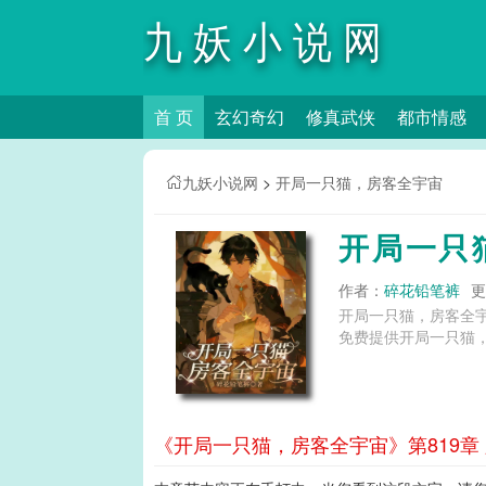
九妖小说网
首 页
玄幻奇幻
修真武侠
都市情感
九妖小说网
>
开局一只猫，房客全宇宙
开局一只
作者：
碎花铅笔裤
更
开局一只猫，房客全
免费提供开局一只猫，
《开局一只猫，房客全宇宙》第819章