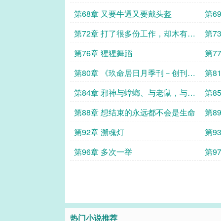
第68章 又要牛逼又要戴头盔
第6
第72章 打了很多份工作，却木有工
第7
资……
第76章 猩猩舞蹈
第7
第80章 《玖命居日月季刊－创刊
第8
号》
第84章 邪神与蟑螂、与老鼠，与
第8
猫？
称呼
第88章 想结束的永远都不会是生命
第8
第92章 溯魂灯
第9
第96章 多次一举
第9
热门小说推荐