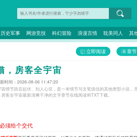
历史军事
网游竞技
科幻冒险
浪漫言情
耽美同人
其
立即阅读
章节
猫，房客全宇宙
新时间：2026-08-06 11:47:20
宇宙情节跌宕起伏、扣人心弦，是一本情节与文笔俱佳的其他类型小说，开
房客全宇宙最新清爽干净的文字章节在线阅读和TXT下载。
 必须给个交代