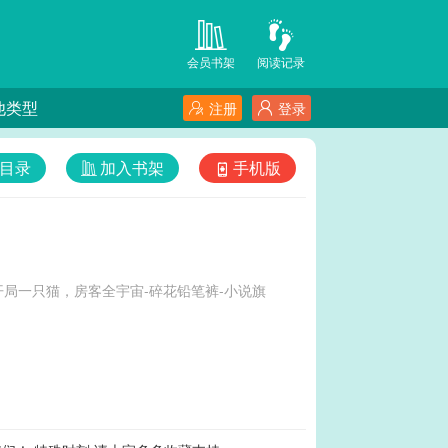
会员书架
阅读记录
他类型
注册
登录
目录
加入书架
手机版
局一只猫，房客全宇宙-碎花铅笔裤-小说旗