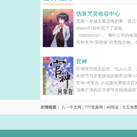
伪装咒灵收容中心
荒殿一穿越后最后悔的事，莫过
steem打折时买下了游戏
《lobotomy》。 脑叶公司内收
百种名为“异想体”的危险生物，
变为现实，荒殿一的一个走神，
导致世界级的灾难。 为了合理
官神
公司的存在，荒殿一从都市传说
官神情节跌宕起伏、扣人心弦，
到了灵感，把脑叶公司伪装成了
本情节与文笔俱佳的都市言情小
收容中心。 一开始，所有人都
官神-何常在-小说旗免费提供官
收容中心是个废物咒术师引人关
清爽干净的文字章节在线阅读和T
手段。 直到—— 憎恶女王突破
下载。...
容…… 绝望骑士突破收容…… 
园突…… 众人：你们咒灵收容
友情链接：
八一中文网
|
777笔趣阁
|
40阅读
|
九五免
么回事！！ 新人主管·异想体天
gai·荒殿一尴尬的笑笑，毫不手
下了收容诅咒之王的协议。 某
王被送进收容中心的时候，所有