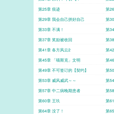
第25章 痕迹
第2
第29章 我会自己拼好自己
第3
第33章 不满！
第3
第37章 奖励被收回
第3
第41章 各方风云2
第4
第45章 「喵斯克」文明
第4
第49章 不可签订的【契约】
第5
第53章 威风威武～～
第5
第57章 中二病晚期患者
第5
第60章 王玖
第6
第64章 没了！
第6