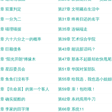
6章 双重判定
第27章 文明藏在生活中
0章 一分为二
第31章 终将归还的名字
4章 喵理喵据
第35章 连锅端走
8章 六十六分之一的概率
第39章 艺术综合学院
2章 巨额债务
第43章 能说脏话吗？
6章 “阳光开朗”傅缘木
第47章 那条不起眼却欢快甩
小鱼
0章 星踪委员会
第51章 华国对策部队
4章 鱼鱼们没有手
第55章 给我选，我也选小姐
8章 【玖命居】的第一个客人
第59章 亲！包吃哦！
1章 确实挺酷的
第62章 杀鸡焉用牛刀
5章 李家的田字簿
第66章 系统11