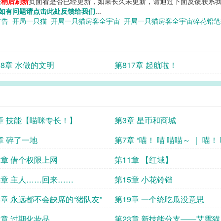
您
稍后刷新
页面看是否已经更新，如果长久未更新，请通过下面反馈联系我
如有问题请点击此处反馈给我们
...
广告
开局一只猫
开局一只猫房客全宇宙
开局一只猫房客全宇宙碎花铅
18章 水做的文明
第817章 起航啦！
章 技能【喵咪专长！】
第3章 星币和商城
章 碎了一地
第7章 “喵！ 喵 喵喵～ ｜ 喵！
喵呜—— ｜”
0章 借个权限上网
第11章 【红域】
4章 主人……回来……
第15章 小花铃铛
8章 永远都不会缺席的“猪队友”
第19章 一个统吃瓜没意思
2章 过期化妆品
第23章 新技能分支——艾露猫