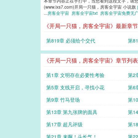
本章节内容正在手打中，当您看到这段文字，请
(www.ixs7.com)开局一只猫，房客全宇宙 小说旗
...
房客全宇宙
房客全宇宙txt
房客全宇宙免费无
《开局一只猫，房客全宇宙》最新章节
第819章 必须给个交代
第8
《开局一只猫，房客全宇宙》章节列表
第1章 文明存在必要性考验
第2
第5章 支线开启，寻找小花
第6
第9章 竹马登场
第1
第13章 第九张牌的面具
第1
第17章 超凡评级
第1
第21章 来啊！斗长气！
第2