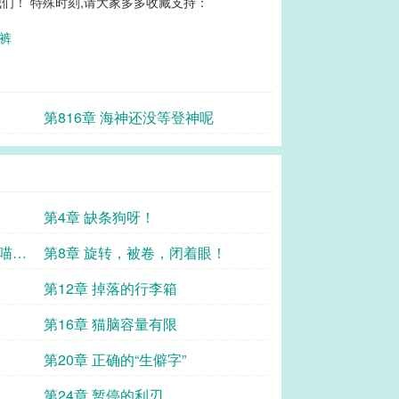
们！ 特殊时刻,请大家多多收藏支持：
笔裤
第816章 海神还没等登神呢
第4章 缺条狗呀！
 喵
第8章 旋转，被卷，闭着眼！
第12章 掉落的行李箱
第16章 猫脑容量有限
第20章 正确的“生僻字”
第24章 暂停的利刃