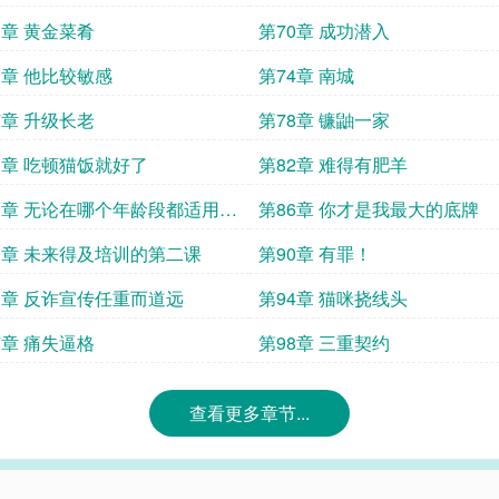
9章 黄金菜肴
第70章 成功潜入
3章 他比较敏感
第74章 南城
7章 升级长老
第78章 镰鼬一家
1章 吃顿猫饭就好了
第82章 难得有肥羊
5章 无论在哪个年龄段都适用的
第86章 你才是我最大的底牌
9章 未来得及培训的第二课
第90章 有罪！
3章 反诈宣传任重而道远
第94章 猫咪挠线头
7章 痛失逼格
第98章 三重契约
查看更多章节...