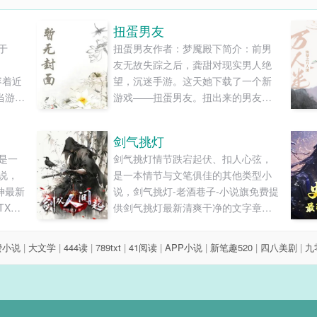
扭蛋男友
于
扭蛋男友作者：梦魇殿下简介：前男
友无故失踪之后，龚甜对现实男人绝
容着近
望，沉迷手游。这天她下载了一个新
当游戏
游戏——扭蛋男友。扭出来的男友居
就能
然真的出现在了现实之中。然而她很
化脑叶
快发现，这些扭蛋男友各有各的缺
剑气挑灯
中找
陷……第一章扭蛋男友“甜甜，一起去
是一
剑气挑灯情节跌宕起伏、扣人心弦，
咒灵
不？”室友冯宝月梳妆打扮罢，正对镜
说，
是一本情节与文笔俱佳的其他类型小
当咒灵
子上最后的口红，“我约了人一起唱
神最新
说，剑气挑灯-老酒巷子-小说旗免费提
注的
k，有三个小哥哥呢，个个单身一米...
XT
供剑气挑灯最新清爽干净的文字章节
收
在线阅读和TXT下载。...
穿刺乐
中心怎
费小说
|
大文学
|
444读
|
789txt
|
41阅读
|
APP小说
|
新笔趣520
|
四八美剧
|
九
天逛
软的签
诅咒之
人瑟