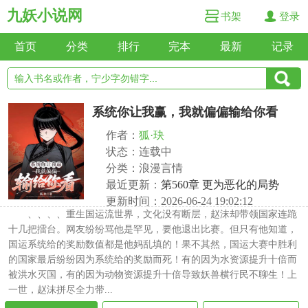
九妖小说网
书架
登录
首页
分类
排行
完本
最新
记录
系统你让我赢，我就偏偏输给你看
作者：
狐·玦
状态：连载中
分类：浪漫言情
最近更新：
第560章 更为恶化的局势
更新时间：2026-06-24 19:02:12
、、、、重生国运流世界，文化没有断层，赵沫却带领国家连跪
十几把擂台。网友纷纷骂他是罕见，要他退出比赛。但只有他知道，
国运系统给的奖励数值都是他妈乱填的！果不其然，国运大赛中胜利
的国家最后纷纷因为系统给的奖励而死！有的因为水资源提升十倍而
被洪水灭国，有的因为动物资源提升十倍导致妖兽横行民不聊生！上
一世，赵沫拼尽全力带...