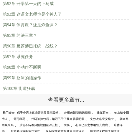
第92章 开学第一天的下马威
第93章 这语文老师也是个神人了
第94章 体育课？还是炸鱼课？
第95章 约法三章？
第96章 反苏赫巴托统一战线？
第97章 系统任务
第98章 小动作不断啊
第99章 赵沫的骚操作
第100章 街道狂飙
查看更多章节...
、
、
、
热门点击:
假千金遇上真绿茶宋灵灵宋毅然
此恨难消我奶奶烟烟
味你而来
炮灰情史旧
、
、
、
、
情人
无可救药
代码被掉包后，销冠不干了魏南晨季明磊
失效攻略裴安桑宁
朝来寒
、
、
、
、
雨晚来风
从前不待春风慢祝如星许云毅
大祸
心似已灰之木项雪儿鹿鹿
暗香浮
、
、
、
、
动
后悔爱你穆斯澜沈清欢
风起时爱意散尽林青风顾汐云
旧爱泯灭程衍之柳欣欣