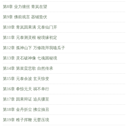
第8章 业力缠丝 青岚在望
第9章 佛前戏言 器铺蛰伏
第10章 青岚因果满 元泰仙门开
第11章 元泰测灵根 秘境缘初定
第12章 孤神山下 万修跪拜我嗑瓜子
第13章 灵石破神像 七魂困秘境
第14章 第蚩蛮悲歌 自然传承
第15章 元泰余波 玄天惊变
第16章 拳惊元天 祸不单行
第17章 因果辩证 追兵骤至
第18章 金丹折尘 拂尘抽丑
第19章 稚子挥鞭 元婴压境