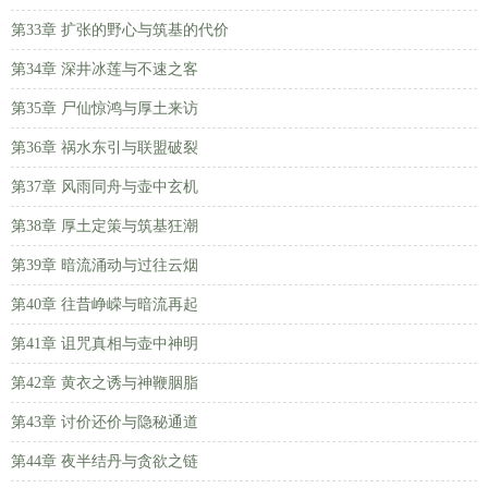
第33章 扩张的野心与筑基的代价
第34章 深井冰莲与不速之客
第35章 尸仙惊鸿与厚土来访
第36章 祸水东引与联盟破裂
第37章 风雨同舟与壶中玄机
第38章 厚土定策与筑基狂潮
第39章 暗流涌动与过往云烟
第40章 往昔峥嵘与暗流再起
第41章 诅咒真相与壶中神明
第42章 黄衣之诱与神鞭胭脂
第43章 讨价还价与隐秘通道
第44章 夜半结丹与贪欲之链