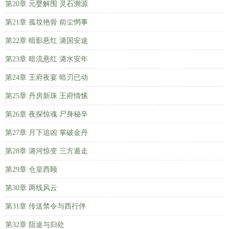
第20章 元婴解围 灵石溯源
第21章 孤坟艳骨 前尘惘事
第22章 暗影悬红 潞国安途
第23章 暗流悬红 潞水安年
第24章 王府夜宴 暗刃已动
第25章 丹房新珠 王府情愫
第26章 夜探惊魂 尸身秘辛
第27章 月下追凶 掌破金丹
第28章 潞河惊变 三方遁走
第29章 仓皇西顾
第30章 两线风云
第31章 传送禁令与西行伴
第32章 阻途与归处