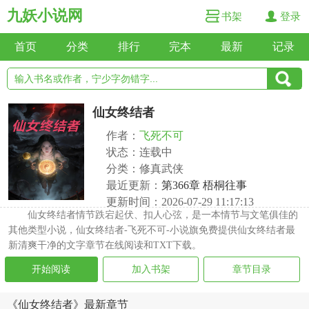
九妖小说网
书架
登录
首页
分类
排行
完本
最新
记录
仙女终结者
作者：
飞死不可
状态：连载中
分类：修真武侠
最近更新：
第366章 梧桐往事
更新时间：2026-07-29 11:17:13
仙女终结者情节跌宕起伏、扣人心弦，是一本情节与文笔俱佳的
其他类型小说，仙女终结者-飞死不可-小说旗免费提供仙女终结者最
新清爽干净的文字章节在线阅读和TXT下载。
开始阅读
加入书架
章节目录
《仙女终结者》最新章节