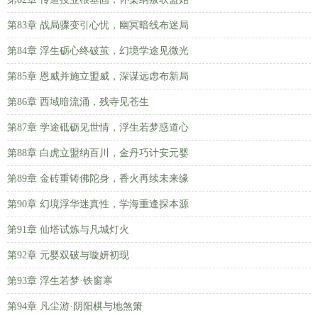
第83章 战局骤变引心忧，幽冥暗线布迷局
第84章 浮生砺心终破茧，幻境学途见微光
第85章 恩威并施立盟威，深谋远虑布新局
第86章 西域暗流涌，残寺见苍生
第87章 学途砥砺见世情，浮生若梦惑道心
第88章 白虎立盟纳百川，金丹巧计安元婴
第89章 金砖重铸佛陀身，香火再续未来缘
第90章 幻境浮华迷真性，学海重逢探本源
第91章 仙塔试炼与凡城灯火
第92章 元婴双破与璇妍初现
第93章 浮生若梦·铁窗寒
第94章 凡尘游·阴阳棋与地煞箫