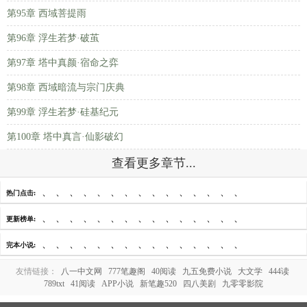
第95章 西域菩提雨
第96章 浮生若梦·破茧
第97章 塔中真颜·宿命之弈
第98章 西域暗流与宗门庆典
第99章 浮生若梦·硅基纪元
第100章 塔中真言·仙影破幻
查看更多章节...
、
、
、
、
、
、
、
、
、
、
、
、
、
、
、
热门点击:
、
、
、
、
、
、
、
、
、
、
、
、
、
、
、
更新榜单:
、
、
、
、
、
、
、
、
、
、
、
、
、
、
、
完本小说:
友情链接：
八一中文网
777笔趣阁
40阅读
九五免费小说
大文学
444读
789txt
41阅读
APP小说
新笔趣520
四八美剧
九零零影院