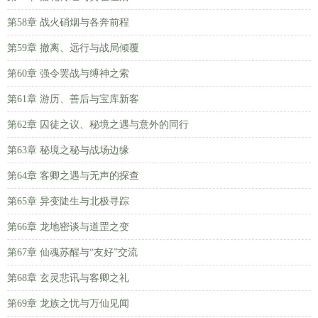
第58章 战火硝烟与各奔前程
第59章 撤离、远行与战局倾覆
第60章 强令罢战与缚神之索
第61章 游历、善后与宝库新客
第62章 囚徒之议、秘境之遇与意外的同行
第63章 秘境之秘与战场边缘
第64章 客卿之遇与无声的探查
第65章 异变陡生与北极寻踪
第66章 龙地密谈与道罡之变
第67章 仙魂苏醒与“友好”交流
第68章 玄灵悲讯与客卿之礼
第69章 龙族之忧与万仙见闻