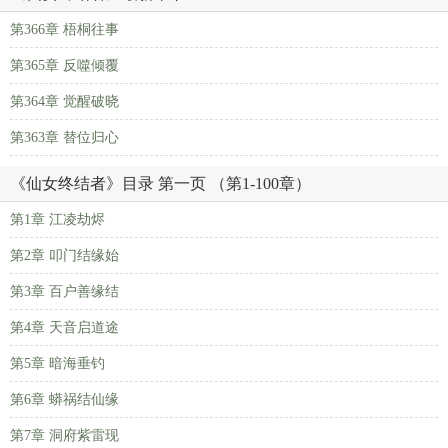
第366章 梧桐往事
第365章 反噬倾覆
第364章 觉醒破晓
第363章 替位归心
《仙女终结者》目录 第一页 （第1-100章）
第1章 江凌劫烬
第2章 叩门结缘始
第3章 百户善缘结
第4章 天音启道途
第5章 暗海垂钓
第6章 蟒祸结仙缘
第7章 洞府紫雷现