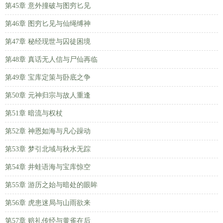
第45章 意外撞破与图穷匕见
第46章 图穷匕见与仙绳缚神
第47章 秘经现世与囚徒困境
第48章 真话无人信与尸仙再临
第49章 宝库定策与卧底之争
第50章 元神归宗与故人重逢
第51章 暗流与权杖
第52章 神恩如海与凡心躁动
第53章 梦引北域与秋水无踪
第54章 井蛙语海与宝库惊空
第55章 游历之始与暗处的眼眸
第56章 虎患迷局与山雨欲来
第57章 赔礼传经与黄雀在后