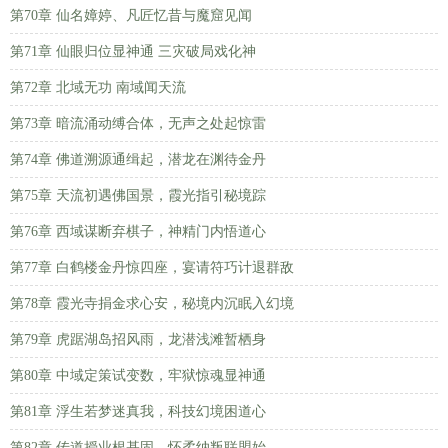
第70章 仙名嫜婷、凡匠忆昔与魔窟见闻
第71章 仙眼归位显神通 三灾破局戏化神
第72章 北域无功 南域闻天流
第73章 暗流涌动缚合体，无声之处起惊雷
第74章 佛道溯源通缉起，潜龙在渊待金丹
第75章 天流初遇佛国景，霞光指引秘境踪
第76章 西域谋断弃棋子，神精门内悟道心
第77章 白鹤楼金丹惊四座，宴请符巧计退群敌
第78章 霞光寺捐金求心安，秘境内沉眠入幻境
第79章 虎踞湖岛招风雨，龙潜浅滩暂栖身
第80章 中域定策试变数，牢狱惊魂显神通
第81章 浮生若梦迷真我，科技幻境困道心
第82章 传道授业根基固，怀柔纳叛联盟始