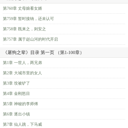
第760章 丈母娘看女婿
第759章 暂时接纳，还未认可
第758章 既来之，则安之
第757章 属于赵山河的时代开启
《屠狗之辈》目录 第一页 （第1-100章）
第1章 一世人，两兄弟
第2章 大城市里的女人
第3章 坟被铲了
第4章 金刚怒目
第5章 神秘的李师傅
第6章 逐出小镇
第7章 仙人跳，下马威