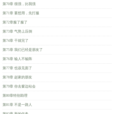
第70章 很强，比我强
第71章 要想用，先打服
第72章服了服了
第73章 气势上压倒
第74章 干就完了
第75章 我们已经是朋友了
第76章 输人不输阵
第77章 也该见面了
第78章 赵家的朋友
第79章 你去窗边站会
第80章特别助理
第81章 不是一路人
第82章 新的任务